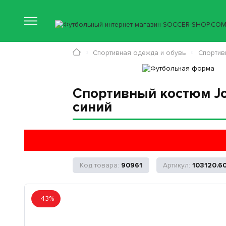
Спортивная одежда и обувь
Спортив
Спортивный костюм Jo
синий
90961
103120.6
-43%