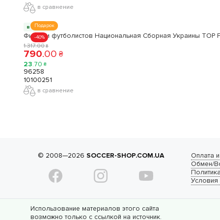
в сравнение
Подарок
в наличии
Фигурки футболистов Национальная Сборная Украины TOP F
-40%
1 317
.
00
₴
790
.
00
₴
23
.
70
₴
96258
10100251
в сравнение
© 2008—2026
SOCCER-SHOP.COM.UA
Оплата и
Обмен/В
Политик
Условия
Использование материалов этого сайта
возможно только с ссылкой на источник.