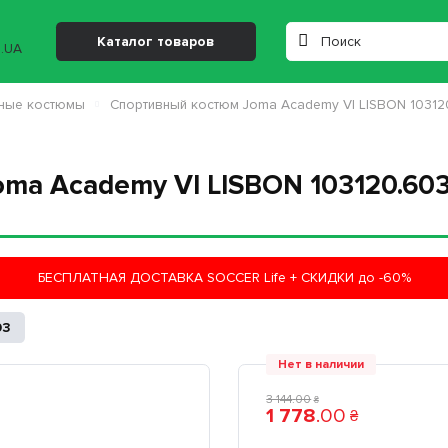
Каталог товаров
ные костюмы
Спортивный костюм Joma Academy VI LISBON 103120
ma Academy VI LISBON 103120.603
БЕСПЛАТНАЯ ДОСТАВКА SOCCER Life + СКИДКИ до -60%
03
Нет в наличии
3 144
.
00
₴
1 778
.
00
₴