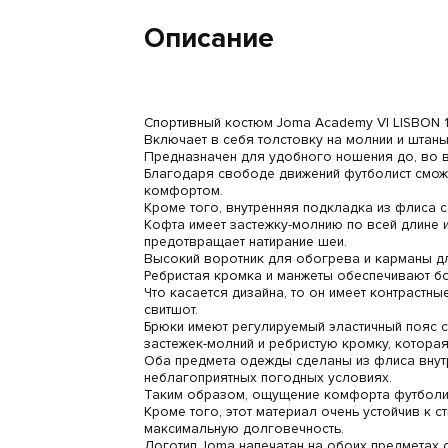
Описание
Спортивный костюм Joma Academy VI LISBON 10
Включает в себя толстовку на молнии и штаны
Предназначен для удобного ношения до, во в
Благодаря свободе движений футболист смож
комфортом.
Кроме того, внутренняя подкладка из флиса с
Кофта имеет застежку-молнию по всей длине и
предотвращает натирание шеи.
Высокий воротник для обогрева и карманы д
Ребристая кромка и манжеты обеспечивают бо
Что касается дизайна, то он имеет контрастны
свитшот.
Брюки имеют регулируемый эластичный пояс с
застежек-молний и ребристую кромку, которая
Оба предмета одежды сделаны из флиса внутр
неблагоприятных погодных условиях.
Таким образом, ощущение комфорта футболис
Кроме того, этот материал очень устойчив к с
максимальную долговечность.
Логотип Joma напечатан на обоих предметах 