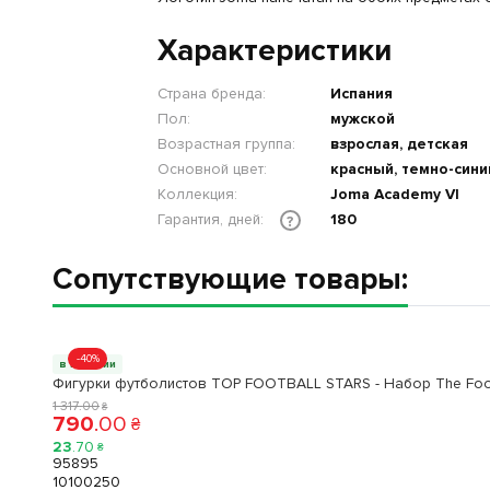
Характеристики
Страна бренда:
Испания
Пол:
мужской
Возрастная группа:
взрослая, детская
Основной цвет:
красный, темно-сини
Коллекция:
Joma Academy VI
Гарантия, дней:
180
?
Сопутствующие товары:
-40%
в наличии
Фигурки футболистов TOP FOOTBALL STARS - Набор The Footba
1 317
.
00
₴
790
.
00
₴
23
.
70
₴
95895
10100250