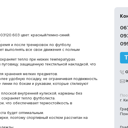
Ко
06
3120.603 цвет: красный/темно-синий.
09
.
09
ремя и после тренировок по футболу.
ет выполнять все свои движения с полным
охраняет тепло при низких температурах.
 пуговицу, защищенную текстильной накладкой, что
О
ля хранения мелких предметов.
лее удобную посадку, не ограничивая подвижность.
i
е линии по бокам и рукавам, которые стилизуют
 плоской внутренней кулиской, карманы без
Посе
 сохраняет тепло футболиста.
г. К
и, что обеспечивает термостойкость в
Гра
та будет оптимальным.
Пон
тирке, поэтому спортивный костюм рассчитан на
одежды.
Гра