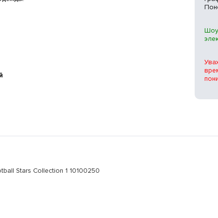
Пон
Шоу
эле
Ува
вре
й
пон
ll Stars Collection 1 10100250