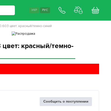
УКР
РУС
.603 цвет: красный/темно-синий
 цвет: красный/темно-
Сообщить о поступлении