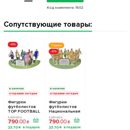
Код комплекта:
1602
Сопутствующие товары:
-40%
Подарок
-40%
в наличии
в наличии
отправим сегодня
отправим сегодня
Фигурки
Фигурки
футболистов
футболистов
TOP FOOTBALL
Национальная
STARS - Набор
Сборная
1 317
.
00
1 317
.
00
₴
₴
790
.
00
790
.
00
The Football
Украины TOP
₴
₴
Stars
FOOTBALL
23
.
70
23
.
70
₴
₴
Collection 1
STARS