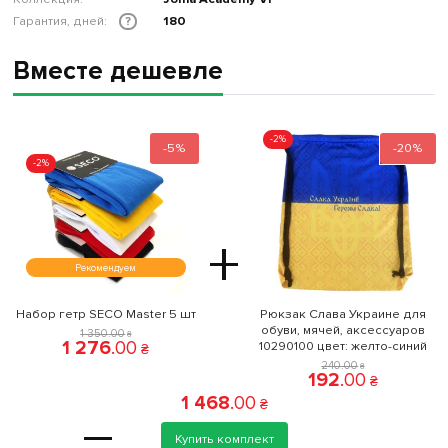
Гарантия, дней:
180
?
Вместе дешевле
-2%
-5%
-20%
-2%
+
Рекомендуем
Набор гетр SECO Master 5 шт
Рюкзак Слава Украине для
обуви, мячей, аксессуаров
1 350
.
00
₴
1 276
.
00
10290100 цвет: желто-синий
₴
240
.
00
₴
192
.
00
₴
1 468
.
00
₴
=
Купить комплект