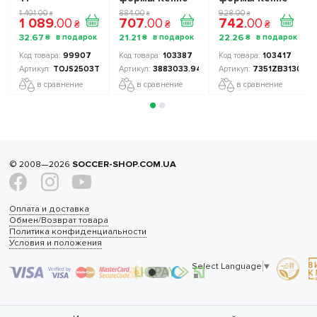
TOJS2503TF
COLLEGUE
LEON детский
1 401
.
00
884
.
00
928
.
00
₴
₴
₴
1 089
.
00
707
.
00
742
.
00
детские
3883033.9440
7351ZB3130.9311
₴
₴
₴
цвет: темно-
цвет: зеленый/
32
.
67
21
.
21
22
.
26
₴
₴
₴
синий/
белый
салатовый
99907
103387
103417
TOJS2503TF-10
3883033.9440
7351ZB3130.931
в сравнение
в сравнение
в сравнение
© 2008—2026
SOCCER-SHOP.COM.UA
Оплата и доставка
Обмен/Возврат товара
Политика конфиденциальности
Условия и положения
Select Language
▼