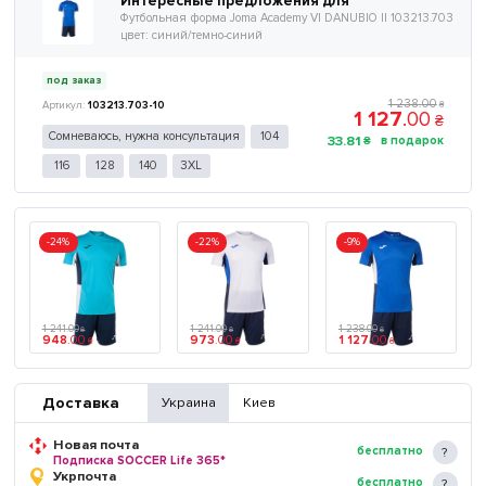
Интересные предложения для
Футбольная форма Joma Academy VI DANUBIO II 103213.703
цвет: синий/темно-синий
под заказ
1 238
.
00
103213.703-10
₴
1 127
.
00
₴
Сомневаюсь, нужна консультация
104
33
.
81
₴
116
128
140
3XL
-24%
-22%
-9%
1 241
.
00
1 241
.
00
1 238
.
00
₴
₴
₴
948
.
00
973
.
00
1 127
.
00
₴
₴
₴
Доставка
Украина
Киев
Новая почта
бесплатно
Подписка SOCCER Life 365*
Укрпочта
бесплатно