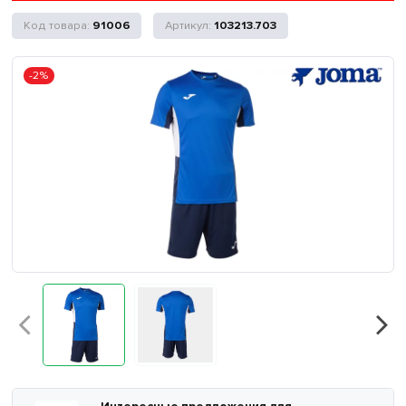
91006
103213.703
-2%