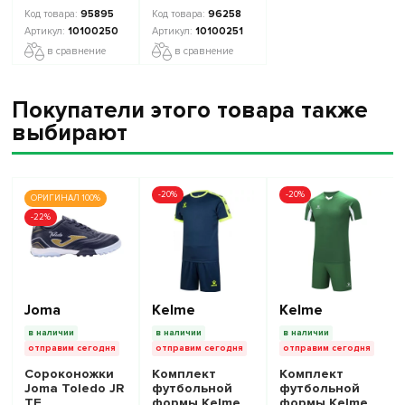
10100250
Collection 2
95895
96258
10100251
10100250
10100251
в сравнение
в сравнение
Покупатели этого товара также
выбирают
-20%
-20%
ОРИГИНАЛ 100%
-22%
Joma
Kelme
Kelme
в наличии
в наличии
в наличии
отправим сегодня
отправим сегодня
отправим сегодня
Сороконожки
Комплект
Комплект
Joma Toledo JR
футбольной
футбольной
TF
формы Kelme
формы Kelme