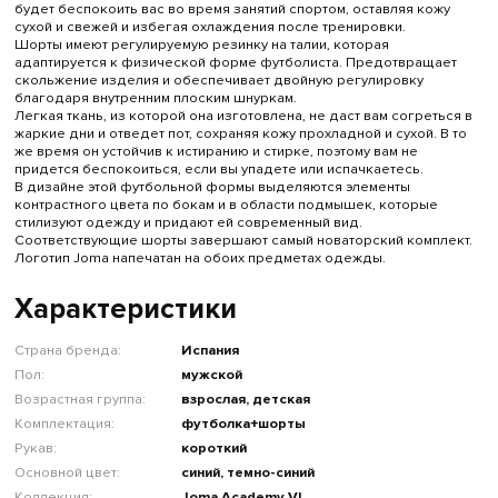
будет беспокоить вас во время занятий спортом, оставляя кожу
сухой и свежей и избегая охлаждения после тренировки.
Шорты имеют регулируемую резинку на талии, которая
адаптируется к физической форме футболиста. Предотвращает
скольжение изделия и обеспечивает двойную регулировку
благодаря внутренним плоским шнуркам.
Легкая ткань, из которой она изготовлена, не даст вам согреться в
жаркие дни и отведет пот, сохраняя кожу прохладной и сухой. В то
же время он устойчив к истиранию и стирке, поэтому вам не
придется беспокоиться, если вы упадете или испачкаетесь.
В дизайне этой футбольной формы выделяются элементы
контрастного цвета по бокам и в области подмышек, которые
стилизуют одежду и придают ей современный вид.
Соответствующие шорты завершают самый новаторский комплект.
Логотип Joma напечатан на обоих предметах одежды.
Характеристики
Страна бренда:
Испания
Пол:
мужской
Возрастная группа:
взрослая, детская
Комплектация:
футболка+шорты
Рукав:
короткий
Основной цвет:
синий, темно-синий
Коллекция:
Joma Academy VI