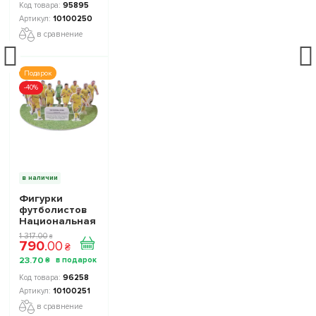
10100250
95895
10100250
в сравнение
Подарок
-40%
в наличии
Фигурки
футболистов
Национальная
Сборная
1 317
.
00
₴
790
.
00
Украины TOP
₴
FOOTBALL
23
.
70
₴
STARS
Collection 2
96258
10100251
10100251
в сравнение