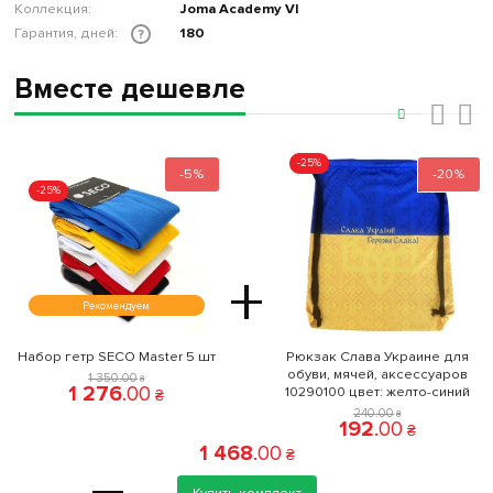
Коллекция:
Joma Academy VI
Гарантия, дней:
180
?
Вместе дешевле
‹
›
-25%
-5%
-20%
-25%
+
Рекомендуем
Набор гетр SECO Master 5 шт
Рюкзак Слава Украине для
обуви, мячей, аксессуаров
1 350
.
00
₴
1 276
.
00
10290100 цвет: желто-синий
₴
240
.
00
₴
192
.
00
₴
1 468
.
00
₴
Купить комплект