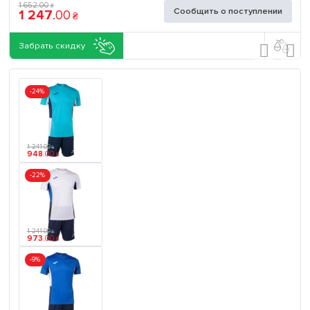
1 652
.
00
₴
Сообщить о поступлении
1 247
.
00
₴
Забрать скидку
-24%
1 241
.
00
₴
948
.
00
₴
-22%
1 241
.
00
₴
973
.
00
₴
-9%