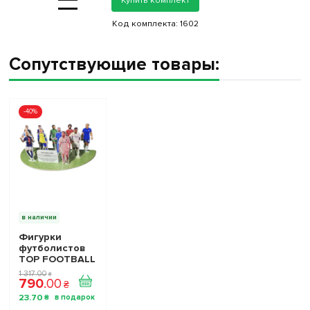
=
Код комплекта:
1602
Сопутствующие товары:
-40%
в наличии
Фигурки
футболистов
TOP FOOTBALL
STARS - Набор
1 317
.
00
₴
790
.
00
The Football
₴
Stars
23
.
70
₴
Collection 1