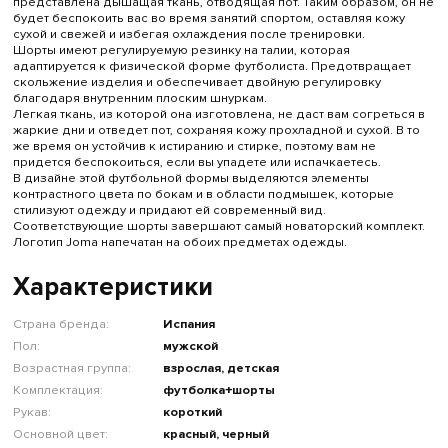
представлена ​​дышащая ткань, отводящая пот. Таким образом, он не
будет беспокоить вас во время занятий спортом, оставляя кожу
сухой и свежей и избегая охлаждения после тренировки.
Шорты имеют регулируемую резинку на талии, которая
адаптируется к физической форме футболиста. Предотвращает
скольжение изделия и обеспечивает двойную регулировку
благодаря внутренним плоским шнуркам.
Легкая ткань, из которой она изготовлена, не даст вам согреться в
жаркие дни и отведет пот, сохраняя кожу прохладной и сухой. В то
же время он устойчив к истиранию и стирке, поэтому вам не
придется беспокоиться, если вы упадете или испачкаетесь.
В дизайне этой футбольной формы выделяются элементы
контрастного цвета по бокам и в области подмышек, которые
стилизуют одежду и придают ей современный вид.
Соответствующие шорты завершают самый новаторский комплект.
Логотип Joma напечатан на обоих предметах одежды.
Характеристики
Страна бренда:
Испания
Пол:
мужской
Возрастная группа:
взрослая, детская
Комплектация:
футболка+шорты
Рукав:
короткий
Основной цвет:
красный, черный