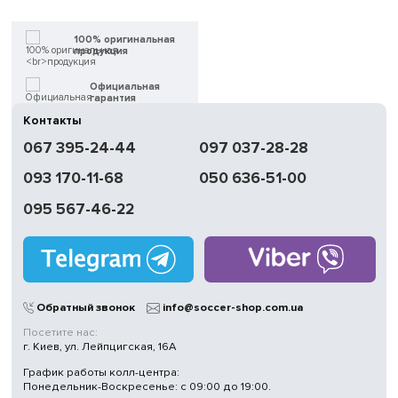
100% оригинальная
продукция
Официальная
гарантия
Контакты
Быстрая
067 395-24-44
097 037-28-28
доставка
093 170-11-68
050 636-51-00
Обмен | Возвращение
в течение 14 дней
095 567-46-22
Работаем
без выходных
Магазины
в Киеве
Обратный звонок
info@soccer-shop.com.ua
Посетите нас:
г. Киев, ул. Лейпцигская, 16А
График работы колл-центра:
Понедельник-Воскресенье: с 09:00 до 19:00.