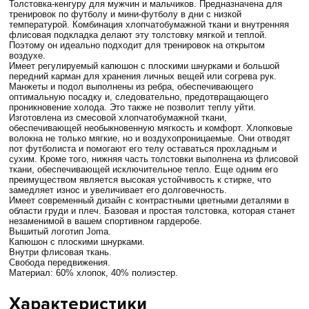
Толстовка-кенгуру для мужчин и мальчиков. Предназначена для
тренировок по футболу и мини-футболу в дни с низкой
температурой. Комбинация хлопчатобумажной ткани и внутренняя
флисовая подкладка делают эту толстовку мягкой и теплой.
Поэтому он идеально подходит для тренировок на открытом
воздухе.
Имеет регулируемый капюшон с плоскими шнурками и большой
передний карман для хранения личных вещей или согрева рук.
Манжеты и подол выполнены из ребра, обеспечивающего
оптимальную посадку и, следовательно, предотвращающего
проникновение холода. Это также не позволит теплу уйти.
Изготовлена из смесовой хлопчатобумажной ткани,
обеспечивающей необыкновенную мягкость и комфорт. Хлопковые
волокна не только мягкие, но и воздухопроницаемые. Они отводят
пот футболиста и помогают его телу оставаться прохладным и
сухим. Кроме того, нижняя часть толстовки выполнена из флисовой
ткани, обеспечивающей исключительное тепло. Еще одним его
преимуществом является высокая устойчивость к стирке, что
замедляет износ и увеличивает его долговечность.
Имеет современный дизайн с контрастными цветными деталями в
области груди и плеч. Базовая и простая толстовка, которая станет
незаменимой в вашем спортивном гардеробе.
Вышитый логотип Joma.
Капюшон с плоскими шнурками.
Внутри флисовая ткань.
Свобода передвижения.
Материал: 60% хлопок, 40% полиэстер.
Характеристики