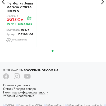
Футболка Joma
MANGA CORTA
CREW V
103296.106
1 039
.
00
₴
661
цвет: черный/
.
00
₴
красный
19
.
83
₴
98174
103296.106
в сравнение
© 2008—2026
SOCCER-SHOP.COM.UA
Оплата и доставка
Обмен/Возврат товара
Политика конфиденциальности
Условия и положения