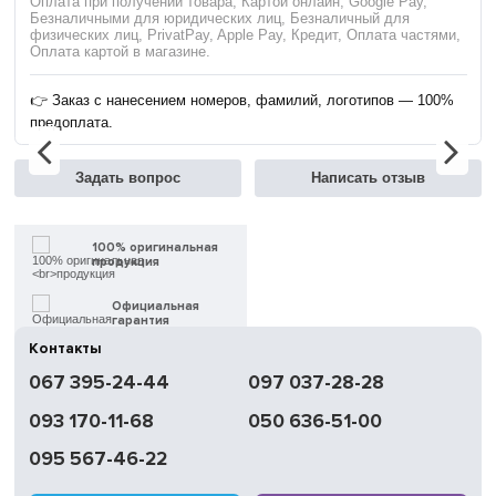
Оплата при получении товара, Картой онлайн, Google Pay,
Безналичными для юридических лиц, Безналичный для
физических лиц, PrivatPay, Apple Pay, Кредит, Оплата частями,
Оплата картой в магазине.
👉 Заказ с нанесением номеров, фамилий, логотипов — 100%
предоплата.
Задать вопрос
Написать отзыв
100% оригинальная
продукция
Официальная
гарантия
Контакты
Быстрая
067 395-24-44
097 037-28-28
доставка
093 170-11-68
050 636-51-00
Обмен | Возвращение
в течение 14 дней
095 567-46-22
Работаем