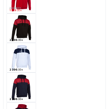
2 440
.
00
₴
1 819
.
00
₴
2 396
.
00
₴
2 396
.
00
₴
2 396
.
00
₴