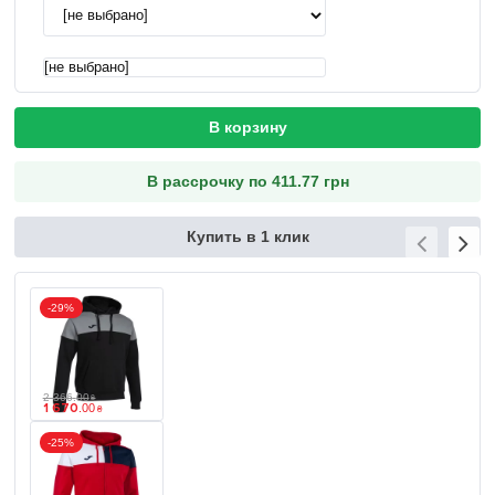
[не выбрано]
В корзину
В рассрочку по 411.77 грн
Купить в 1 клик
-29%
2 366
.
00
₴
1 670
.
00
₴
-25%