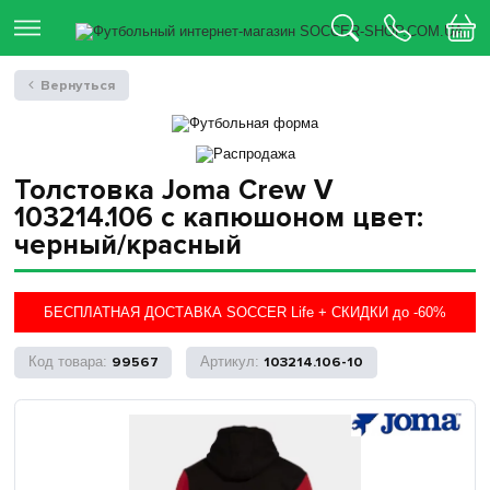
Вернуться
Толстовка Joma Crew V
103214.106 с капюшоном цвет:
черный/красный
БЕСПЛАТНАЯ ДОСТАВКА SOCCER Life + СКИДКИ до -60%
99567
103214.106-10