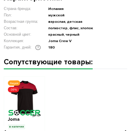
Страна бренда:
Испания
Пол:
мужской
Возрастная группа:
взрослая, детская
Состав:
полиэстер, флис, хлопок
Основной цвет:
красный, черный
Коллекция:
Joma Crew V
180
Гарантия, дней:
?
Сопутствующие товары:
Акция
-36%
Joma
в наличии