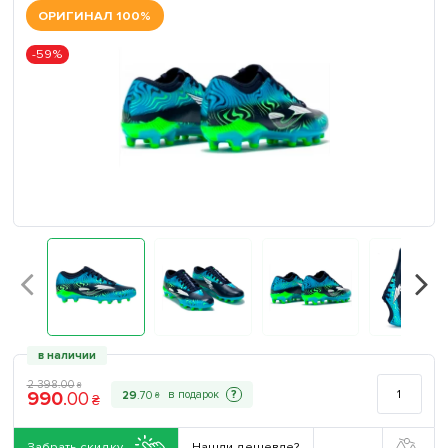
ОРИГИНАЛ 100%
-59%
в наличии
2 398
.
00
₴
990
.
00
?
29
.
70
₴
₴
Забрать скидку
Нашли дешевле?