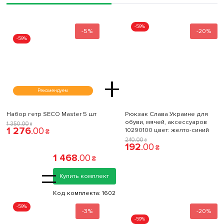
-59%
-5%
-20%
-59%
+
Рекомендуем
Набор гетр SECO Master 5 шт
Рюкзак Слава Украине для
обуви, мячей, аксессуаров
1 350
.
00
₴
1 276
.
00
10290100 цвет: желто-синий
₴
240
.
00
₴
192
.
00
₴
1 468
.
00
₴
=
Купить комплект
Код комплекта:
1602
-59%
-3%
-20%
-59%