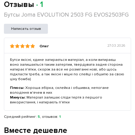
Отзывы
· 1
Бутсы Joma EVOLUTION 2503 FG EVOS2503FG
Написать отзыв
Олег
27.03.2026
Бутси якісні, єдине затирається матеріал, а коли витираєш
воно залишається таким затертим, твердувата задня сторона
натирає п'ятки, скоріж за все не розміганні нові, або щось
підкласти треба, а так якісні і міцні по слейці і обшитю за свою
ціну бомба)
Плюсы:
Хороша збірка, склейка і обшивка, непогане
володіння м'ячем в них
Минусы:
Матеріал залишає сліди тертя з першого
використання, і натирають п'ятки
Средний рейтинг:
5
, отзывов:
1
Вместе дешевле