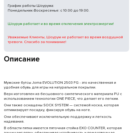
График работы Шоурума:
Понедельник-Воскресенье: с 10:00 до 19:00.
Шоурум работает и во время отключения электроэнергии!
Уважаемые Клиенты, Шоурум не работает во время воздушной
тревоги. Спасибо за понимание!
Описание
Мужские бутсы Joma EVOLUTION 2503 FG - это качественная и
удобная обувь для игры на натуральном покрытии.
Верх изготовлен из бесшовного синтетического материала PU с
использованием технологии ONE PIECE, что делает его легким.
Они также оснащены SOCK SYSTEM — системой носка, которая
оптимизирует посадку, фиксируя обувь на ноге.
Они обеспечивают исключительную поддержку и легкость
надевания.
В области пятки имеется пяточная стойка EXO COUNTER, которая
защищает пятку, обеспечивая устойчивость и предотвращая