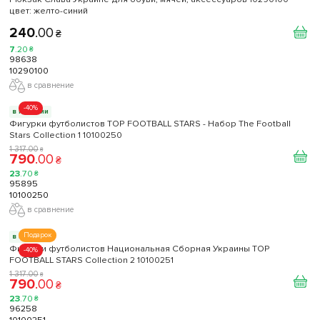
цвет: желто-синий
240
.
00
₴
7
.
20
₴
98638
10290100
в сравнение
-40%
в наличии
Фигурки футболистов TOP FOOTBALL STARS - Набор The Football
Stars Collection 1 10100250
1 317
.
00
₴
790
.
00
₴
23
.
70
₴
95895
10100250
в сравнение
Подарок
в наличии
Фигурки футболистов Национальная Сборная Украины TOP
-40%
FOOTBALL STARS Collection 2 10100251
1 317
.
00
₴
790
.
00
₴
23
.
70
₴
96258