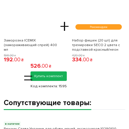
+
Рекомендуем
Заморозка ICEMIX
Набор фишек (20 шт) для
(замораживающий спрей) 400
тренировки SECO 2 цвета с
мл
подставкой красный/неон
198
.
00
420
.
00
₴
₴
192
.
00
334
.
00
₴
₴
526
.
00
₴
=
Купить комплект
Код комплекта:
1595
Сопутствующие товары:
в наличии
Рюкзак Слава Украине для обуви, мячей, аксессуаров 10290100