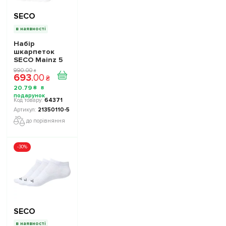
SECO
в наявності
Набір
шкарпеток
SECO Mainz 5
пар колір:
990
.
00
₴
693
.
00
білий
₴
20
.
79
₴
64371
21350110-5
до порівняння
-30%
SECO
в наявності