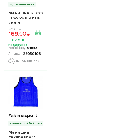
під замовлення
Манишка SECO
Fina 22050106
колiр:
кислотний
241
.
00
₴
169
.
00
неон
₴
5
.
07
₴
91553
22050106
до порівняння
Yakimasport
в наявності 5-7 днів
Манишка
Yakimasport