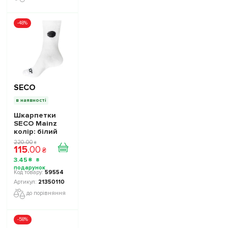
-48%
SECO
в наявності
Шкарпетки
SECO Mainz
колір: білий
220
.
00
₴
115
.
00
₴
3
.
45
₴
59554
21350110
до порівняння
-58%