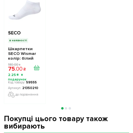
SECO
в наявності
Шкарпетки
SECO Wismar
колір: білий
180
.
00
₴
75
.
00
₴
2
.
25
₴
59555
21350210
до порівняння
Покупці цього товару також
вибирають