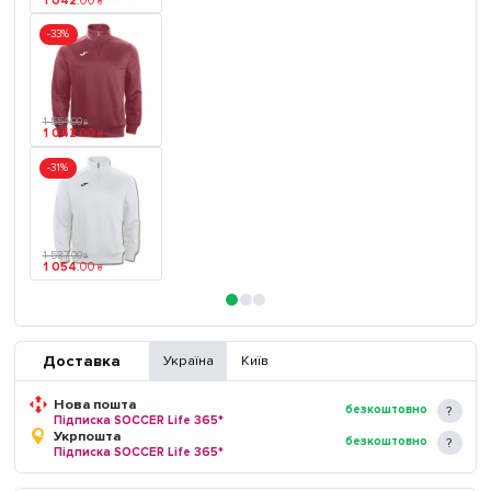
1 042
.
00
₴
-33%
1 554
.
00
₴
1 042
.
00
₴
-31%
1 537
.
00
₴
1 054
.
00
₴
Доставка
Україна
Київ
Нова пошта
безкоштовно
Підписка SOCCER Life 365*
Укрпошта
безкоштовно
Підписка SOCCER Life 365*