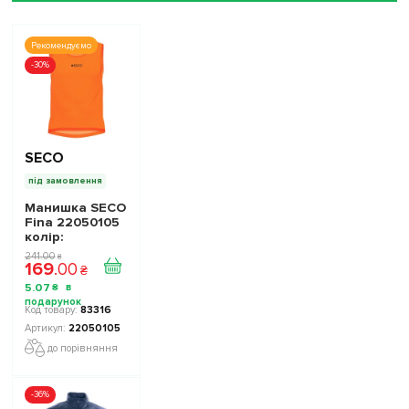
Рекомендуємо
-30%
SECO
під замовлення
Манишка SECO
Fina 22050105
колiр:
помаранчева
241
.
00
₴
169
.
00
кислота
₴
5
.
07
₴
83316
22050105
до порівняння
-36%