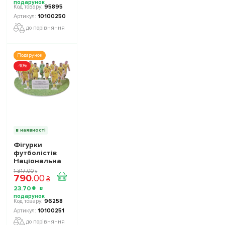
10100250
95895
10100250
до порівняння
Подарунок
-40%
в наявності
Фігурки
футболістів
Національна
Збірна України
1 317
.
00
₴
790
.
00
TOP FOOTBALL
₴
STARS
23
.
70
₴
Collection 2
10100251
96258
10100251
до порівняння