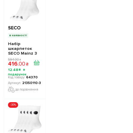
SECO
в наявності
Набір
шкарпеток
SECO Mainz 3
пари колір:
594
.
00
₴
416
.
00
білий
₴
12
.
48
₴
64370
21350110-3
до порівняння
-30%