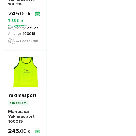
100018
доросла Колір:
245
.
00
синій
₴
7
.
35
₴
27927
100018
до порівняння
Yakimasport
в наявності
Манишка
Yakimasport
100019
доросла Колір:
245
.
00
жовтий
₴