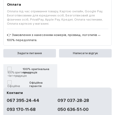
Оплата
Оплата під час отримання товару, Картою онлайн, Google Pay,
Безготівковими для юридичних осіб, Безготівковий для
фізичних осіб, PrivatPay, Apple Pay, Кредит, Оплата частинами,
Оплата карткою у магазині.
👉 Замовлення з нанесенням номерів, прізвищ, логотипів —
100% передоплата.
Задати питання
Написати відгук
100% оригінальна
продукція
Офіційна
гарантія
Контакти
Швидка
067 395-24-44
097 037-28-28
доставка
093 170-11-68
050 636-51-00
Обмін | Повернення
протягом 14 днів