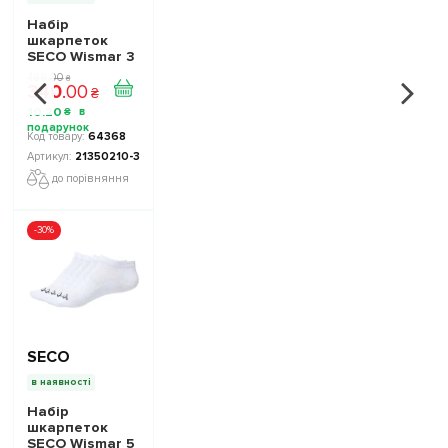
Набір
шкарпеток
SECO Wismar 3
пари колір:
488
.
00
₴
340
.
00
білий
₴
10
.
20
₴
64368
21350210-3
до порівняння
-30%
SECO
в наявності
Набір
шкарпеток
SECO Wismar 5