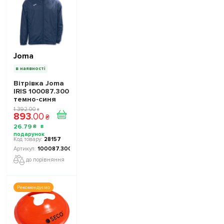
Joma
в наявності
Вітрівка Joma
IRIS 100087.300
темно-синя
1 392
.
00
₴
893
.
00
₴
26
.
79
₴
28157
100087.300
до порівняння
Рекомендуємо