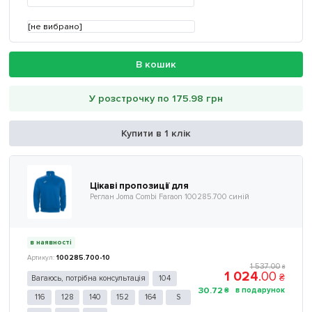
[не вибрано]
В кошик
У розстрочку по 175.98 грн
Купити в 1 клік
Цікаві пропозиції для
Реглан Joma Combi Faraon 100285.700 синій
в наявності
100285.700-10
1 537
.
00
₴
1 024
.
00
₴
Вагаюсь, потрібна консультація
104
30
.
72
₴
116
128
140
152
164
S