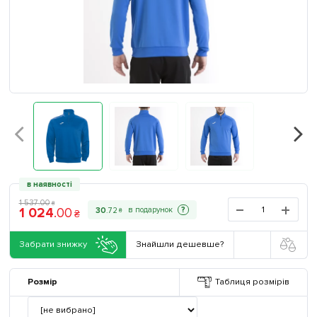
в наявності
1 537
.
00
₴
1 024
.
00
?
30
.
72
₴
₴
Забрати знижку
Знайшли дешевше?
Розмір
Таблиця розмірів