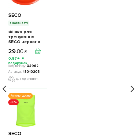
SECO
в наявності
Фішка для
тренування
SECO червона
29
.
00
₴
0
.
87
₴
34962
18010203
до порівняння
Рекомендуємо
-30%
SECO