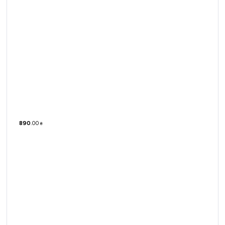
890
.
00
₴