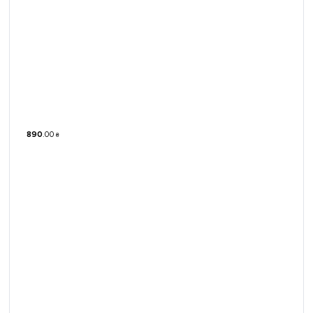
890
.
00
₴