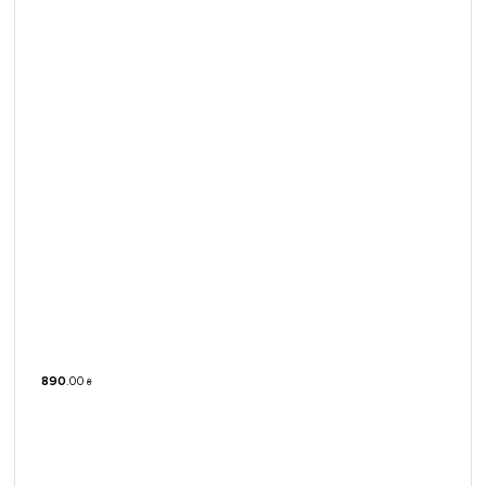
890
.
00
₴