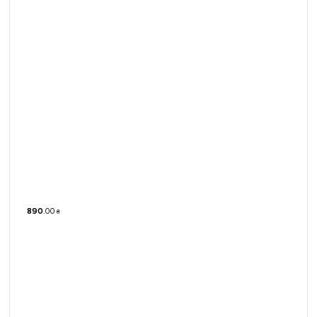
890
.
00
₴