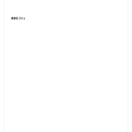
890
.
00
₴