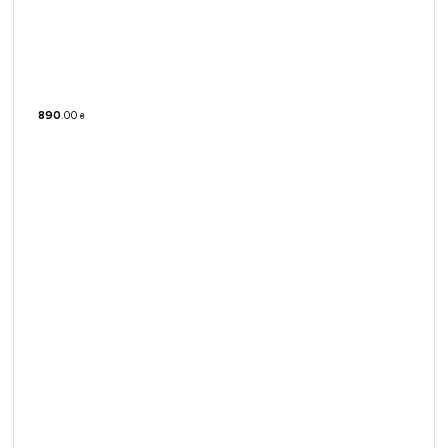
890
.
00
₴