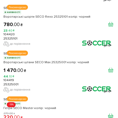
SECO
Рекомендуємо
в наявності
Воротарські шорти SECO Rexo 25325101 колiр: чорний
780
.
00
₴
23
.
40
₴
104420
25325101
до порівняння
SECO
Рекомендуємо
в наявності
Воротарські штани SECO Max 25325001 колiр: чорний
1 470
.
00
₴
44
.
10
₴
104419
25325001
до порівняння
SECO
Рекомендуємо
в наявності
-19%
Гетри SECO Master колір: чорний
270
.
00
₴
220
.
00
₴