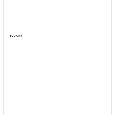
890
.
00
₴