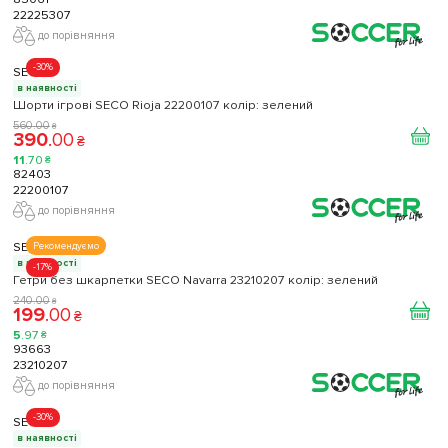
22225307
до порівняння
-30%
SECO
в наявності
Шорти ігрові SECO Rioja 22200107 колiр: зелений
560
.
00
₴
390
.
00
₴
11
.
70
₴
82403
22200107
до порівняння
SECO
Рекомендуємо
в наявності
-17%
Гетри без шкарпетки SECO Navarra 23210207 колір: зелений
240
.
00
₴
199
.
00
₴
5
.
97
₴
93663
23210207
до порівняння
-30%
SECO
в наявності