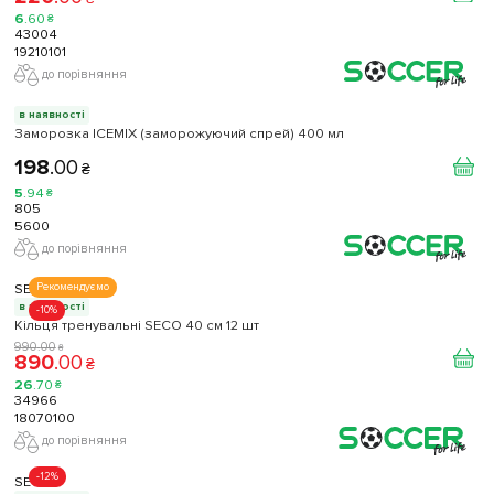
6
.
60
₴
43004
19210101
до порівняння
в наявності
Заморозка ICEMIX (заморожуючий спрей) 400 мл
198
.
00
₴
5
.
94
₴
805
5600
до порівняння
SECO
Рекомендуємо
в наявності
-10%
Кільця тренувальні SECO 40 см 12 шт
990
.
00
₴
890
.
00
₴
26
.
70
₴
34966
18070100
до порівняння
-12%
SECO