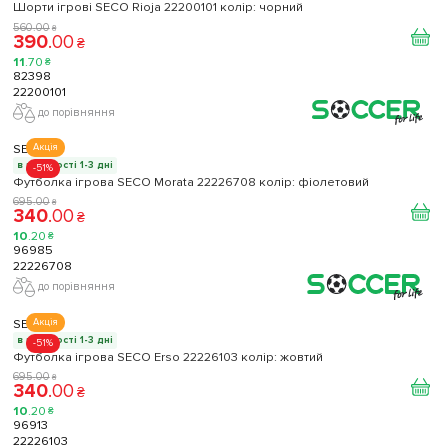
Шорти ігрові SECO Rioja 22200101 колiр: чорний
560
.
00
₴
390
.
00
₴
11
.
70
₴
82398
22200101
до порівняння
SECO
Акція
в наявності 1-3 дні
-51%
Футболка ігрова SECO Morata 22226708 колiр: фіолетовий
695
.
00
₴
340
.
00
₴
10
.
20
₴
96985
22226708
до порівняння
SECO
Акція
в наявності 1-3 дні
-51%
Футболка ігрова SECO Erso 22226103 колiр: жовтий
695
.
00
₴
340
.
00
₴
10
.
20
₴
96913
22226103