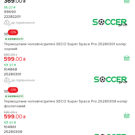
369
.
00
₴
11
.
07
₴
99690
22282201
до порівняння
-12%
SECO
в наявності
Термоштани чоловічі/дитячі SECO Super Space Pro 25280301 колір:
чорний
680
.
00
₴
599
.
00
₴
17
.
97
₴
104868
25280301
до порівняння
-12%
SECO
в наявності
Термоштани чоловічі/дитячі SECO Super Space Pro 25280308 колір:
фіолетовий
680
.
00
₴
599
.
00
₴
17
.
97
₴
104861
25280308