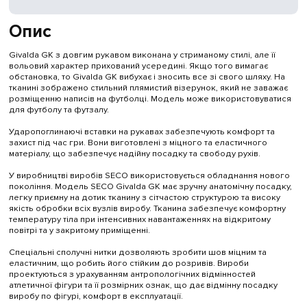
Опис
Givalda GK з довгим рукавом виконана у стриманому стилі, але її
вольовий характер прихований усередині. Якщо того вимагає
обстановка, то Givalda GK вибухає і зносить все зі свого шляху. На
тканині зображено стильний плямистий візерунок, який не заважає
розміщенню написів на футболці. Модель може використовуватися
для футболу та футзалу.
Ударопоглинаючі вставки на рукавах забезпечують комфорт та
захист під час гри. Вони виготовлені з міцного та еластичного
матеріалу, що забезпечує надійну посадку та свободу рухів.
У виробництві виробів SECO використовується обладнання нового
покоління. Модель SECO Givalda GK має зручну анатомічну посадку,
легку приємну на дотик тканину з сітчастою структурою та високу
якість обробки всіх вузлів виробу. Тканина забезпечує комфортну
температуру тіла при інтенсивних навантаженнях на відкритому
повітрі та у закритому приміщенні.
Спеціальні сполучні нитки дозволяють зробити шов міцним та
еластичним, що робить його стійким до розривів. Вироби
проектуються з урахуванням антропологічних відмінностей
атлетичної фігури та її розмірних ознак, що дає відмінну посадку
виробу по фігурі, комфорт в експлуатації.