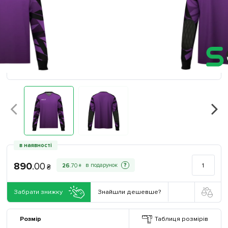
в наявності
890
.
00
?
26
.
70
₴
₴
Забрати знижку
Знайшли дешевше?
Розмір
Таблиця розмірів