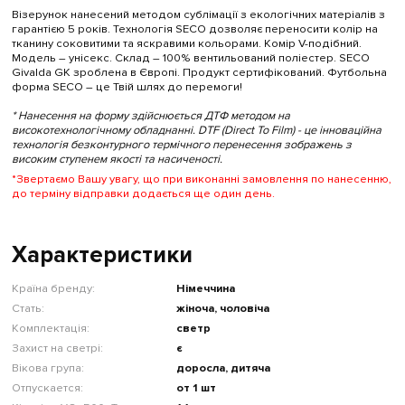
Візерунок нанесений методом сублімації з екологічних матеріалів з
гарантією 5 років. Технологія SECO дозволяє переносити колір на
тканину соковитими та яскравими кольорами. Комір V-подібний.
Модель – унісекс. Склад – 100% вентильований поліестер. SECO
Givalda GK зроблена в Європі. Продукт сертифікований. Футбольна
форма SECO – це Твій шлях до перемоги!
* Нанесення на форму здійснюється ДТФ методом на
високотехнологічному обладнанні. DTF (Direct To Film) - це інноваційна
технологія безконтурного термічного перенесення зображень з
високим ступенем якості та насиченості.
*Звертаємо Вашу увагу, що при виконанні замовлення по нанесенню,
до терміну відправки додається ще один день.
Характеристики
Країна бренду:
Німеччина
Стать:
жіноча, чоловіча
Комплектація:
светр
Захист на светрі:
є
Вікова група:
доросла, дитяча
Отпускается:
от 1 шт