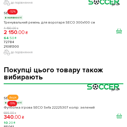
до порівняння
-52%
SECO
в наявності
Тренувальний ремінь для воротаря SECO 300х100 см
4 460
.
00
₴
2 150
.
00
₴
64
.
50
₴
72784
21081300
до порівняння
Покупці цього товару також
вибирають
SECO
Акція
в наявності
-51%
Футболка ігрова SECO Sefa 22225307 колiр: зелений
695
.
00
₴
340
.
00
₴
10
.
20
₴
85061