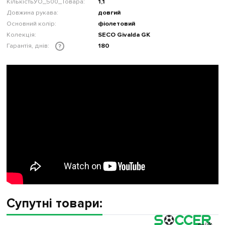
КількістьУО_500_Товара:
1,1
Довжина рукава:
довгий
Основний колір:
фіолетовий
Колекція:
SECO Givalda GK
Гарантія, днів:
180
?
Супутні товари: