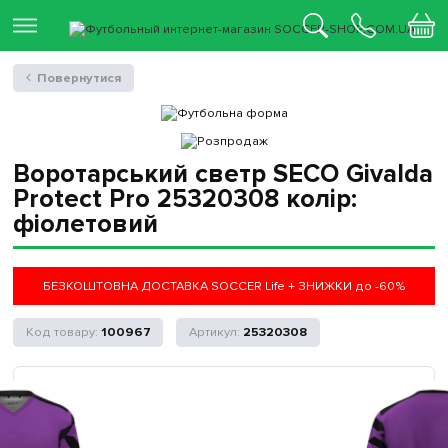
Повернутися
Воротарський светр SECO Givalda
Protect Pro 25320308 колiр:
фіолетовий
БЕЗКОШТОВНА ДОСТАВКА SOCCER Life + ЗНИЖКИ до -60%
100967
25320308