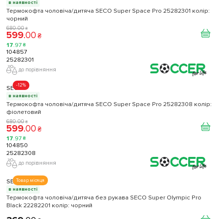
в наявності
Термокофта чоловіча/дитяча SECO Super Space Pro 25282301 колір:
чорний
680
.
00
₴
599
.
00
₴
17
.
97
₴
104857
25282301
до порівняння
-12%
SECO
в наявності
Термокофта чоловіча/дитяча SECO Super Space Pro 25282308 колір:
фіолетовий
680
.
00
₴
599
.
00
₴
17
.
97
₴
104850
25282308
до порівняння
SECO
Товар місяця
в наявності
Термокофта чоловіча/дитяча без рукава SECO Super Olympic Pro
Black 22282201 колiр: чорний