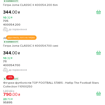
в наявності
Гетри Joma CLASSIC II 400054.200 білі
344
.
00
₴
10
.
32
₴
705
400054.200
до порівняння
Joma
друк тексту, лого на гетрах
в наявності
Гетри Joma CLASSIC II 400054.700 сині
344
.
00
₴
10
.
32
₴
711
400054.700
до порівняння
-40%
в наявності
Фігурки футболістів TOP FOOTBALL STARS - Набір The Football Stars
Collection 1 10100250
1 317
.
00
₴
790
.
00
₴
23
.
70
₴
95895