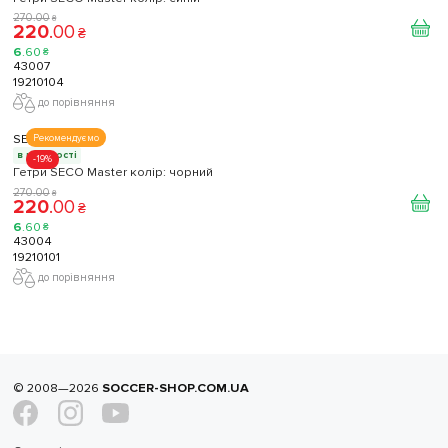
270
.
00
₴
220
.
00
₴
6
.
60
₴
43007
19210104
до порівняння
SECO
Рекомендуємо
в наявності
-19%
Гетри SECO Master колір: чорний
270
.
00
₴
220
.
00
₴
6
.
60
₴
43004
19210101
до порівняння
© 2008—2026
SOCCER-SHOP.COM.UA