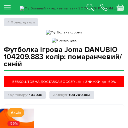
Повернутися
Футболка ігрова Joma DANUBIO
104209.883 колір: помаранчевий/
синій
БЕЗКОШТОВНА ДОСТАВКА SOCCER Life + ЗНИЖКИ до -60%
102938
104209.883
Акція
-56%