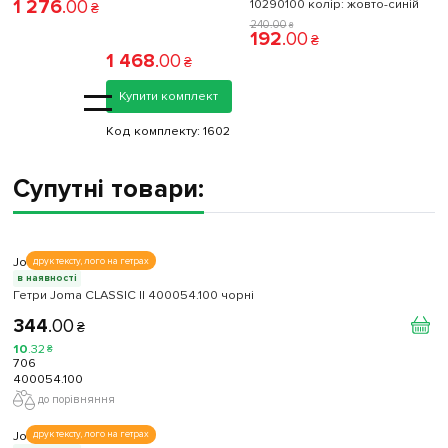
1 276
.
00
10290100 колiр: жовто-синій
₴
240
.
00
₴
192
.
00
₴
1 468
.
00
₴
=
Купити комплект
Код комплекту:
1602
Супутні товари:
Joma
друк тексту, лого на гетрах
в наявності
Гетри Joma CLASSIC II 400054.100 чорні
344
.
00
₴
10
.
32
₴
706
400054.100
до порівняння
Joma
друк тексту, лого на гетрах