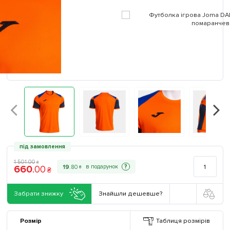
під замовлення
1 501
.
00
₴
660
.
00
?
19
.
80
₴
₴
Забрати знижку
Знайшли дешевше?
Розмір
Таблиця розмірів