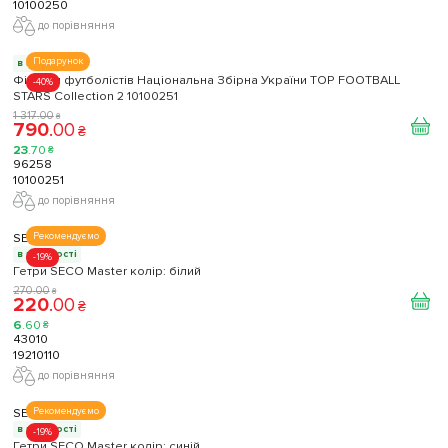
10100250
до порівняння
Подарунок
в наявності
Фігурки футболістів Національна Збірна України TOP FOOTBALL
-40%
STARS Collection 2 10100251
1 317
.
00
₴
790
.
00
₴
23
.
70
₴
96258
10100251
до порівняння
SECO
Рекомендуємо
в наявності
-19%
Гетри SECO Master колір: білий
270
.
00
₴
220
.
00
₴
6
.
60
₴
43010
19210110
до порівняння
SECO
Рекомендуємо
в наявності
-19%
Гетри SECO Master колір: синій