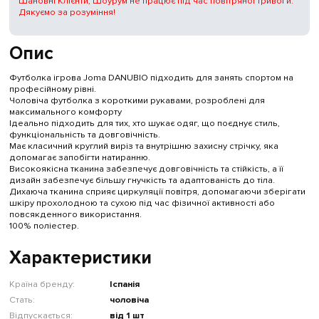
Шановні Клієнти, Шоурум не працює під час повітряної тривоги.
Дякуємо за розуміння!
Опис
Футболка ігрова Joma DANUBIO підходить для занять спортом на
професійному рівні.
Чоловіча футболка з короткими рукавами, розроблені для
максимального комфорту
Ідеально підходить для тих, хто шукає одяг, що поєднує стиль,
функціональність та довговічність.
Має класичний круглий виріз та внутрішню захисну стрічку, яка
допомагає запобігти натиранню.
Високоякісна тканина забезпечує довговічність та стійкість, а її
дизайн забезпечує більшу гнучкість та адаптованість до тіла.
Дихаюча тканина сприяє циркуляції повітря, допомагаючи зберігати
шкіру прохолодною та сухою під час фізичної активності або
повсякденного використання.
100% поліестер.
Характеристики
Країна бренду:
Іспанія
Стать:
чоловіча
Відпускається:
від 1 шт