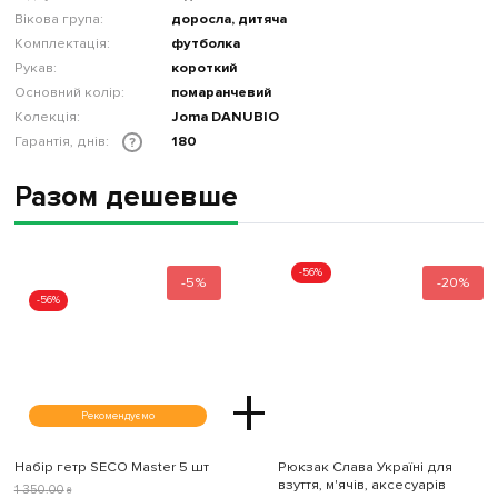
Вікова група:
доросла, дитяча
Комплектація:
футболка
Рукав:
короткий
Основний колір:
помаранчевий
Колекція:
Joma DANUBIO
Гарантія, днів:
180
?
Разом дешевше
-56%
-5%
-20%
-56%
+
Рекомендуємо
Набір гетр SECO Master 5 шт
Рюкзак Слава Україні для
взуття, м'ячів, аксесуарів
1 350
.
00
₴