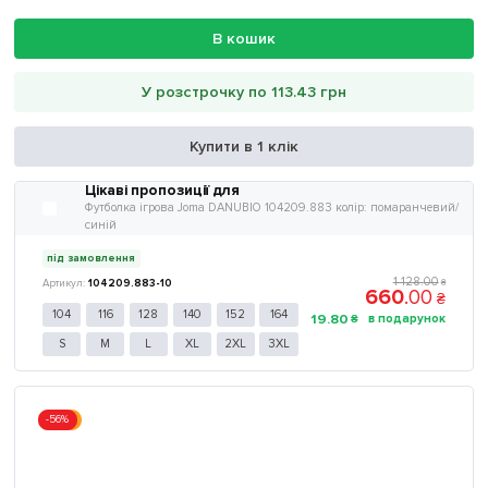
В кошик
У розстрочку по 113.43 грн
Купити в 1 клік
Цікаві пропозиції для
Футболка ігрова Joma DANUBIO 104209.883 колір: помаранчевий/
синій
під замовлення
1 128
.
00
104209.883-10
₴
660
.
00
₴
104
116
128
140
152
164
19
.
80
₴
S
M
L
XL
2XL
3XL
-56%
Акція