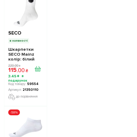
SECO
в наявності
Шкарпетки
SECO Mainz
колір: білий
220
.
00
₴
115
.
00
₴
3
.
45
₴
59554
21350110
до порівняння
-58%