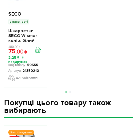
SECO
в наявності
Шкарпетки
SECO Wismar
колір: білий
180
.
00
₴
75
.
00
₴
2
.
25
₴
59555
21350210
до порівняння
Покупці цього товару також
вибирають
Рекомендуємо