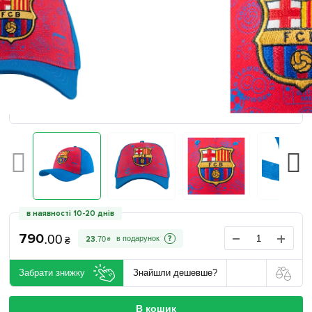
в наявності 10-20 днів
790
.
00
?
23
.
70
₴
₴
Забрати знижку
Знайшли дешевше?
В кошик