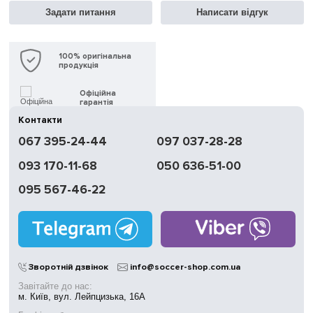
Задати питання
Написати відгук
100% оригінальна
продукція
Офіційна
гарантія
Контакти
Швидка
067 395-24-44
097 037-28-28
доставка
093 170-11-68
050 636-51-00
Обмін | Повернення
протягом 14 днів
095 567-46-22
Працюємо
без вихідних
Магазини
у Києві
Зворотній дзвінок
info@soccer-shop.com.ua
Завітайте до нас:
м. Київ, вул. Лейпцизька, 16А