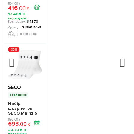
пари колір:
594
.
00
₴
416
білий
.
00
₴
12
.
48
₴
64370
21350110-3
до порівняння
-30%
SECO
в наявності
Набір
шкарпеток
SECO Mainz 5
пар колір:
990
.
00
₴
693
білий
.
00
₴
20
.
79
₴