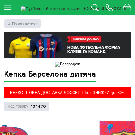
Повернутися
Кепка Барселона дитяча
БЕЗКОШТОВНА ДОСТАВКА SOCCER Life + ЗНИЖКИ до -60%
104470