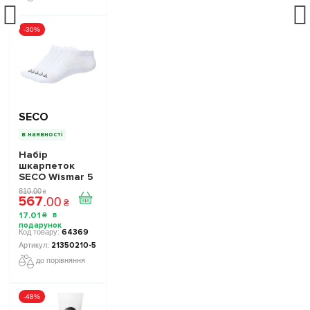
-30%
SECO
в наявності
Набір
шкарпеток
SECO Wismar 5
пар колір:
810
.
00
₴
567
білий
.
00
₴
17
.
01
₴
64369
21350210-5
до порівняння
-48%