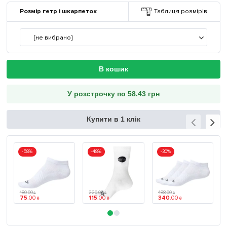
Розмір гетр і шкарпеток
Таблиця розмірів
[не вибрано]
В кошик
У розстрочку по 58.43 грн
Купити в 1 клік
-58%
-48%
-30%
180
.
00
220
.
00
488
.
00
₴
₴
₴
75
.
00
115
.
00
340
.
00
₴
₴
₴