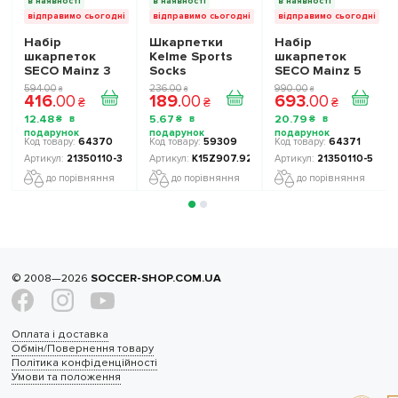
в наявності
в наявності
в наявності
відправимо сьогодні
відправимо сьогодні
відправимо сьогодні
Набір
Шкарпетки
Набір
шкарпеток
Kelme Sports
шкарпеток
SECO Mainz 3
Socks
SECO Mainz 5
пари колір:
K15Z907.9221
пар колір:
594
.
00
236
.
00
990
.
00
₴
₴
₴
416
.
00
189
.
00
693
.
00
білий
колір: сірий
білий
₴
₴
₴
12
.
48
5
.
67
20
.
79
₴
₴
₴
64370
59309
64371
21350110-3
K15Z907.9221
21350110-5
до порівняння
до порівняння
до порівняння
© 2008—2026
SOCCER-SHOP.COM.UA
Оплата і доставка
Обмін/Повернення товару
Політика конфіденційності
Умови та положення