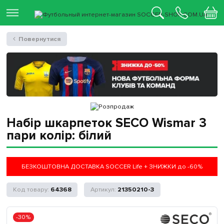
Повернутися
Набір шкарпеток SECO Wismar 3
пари колір: білий
БЕЗКОШТОВНА ДОСТАВКА SOCCER Life + ЗНИЖКИ до -60%
64368
21350210-3
-30%