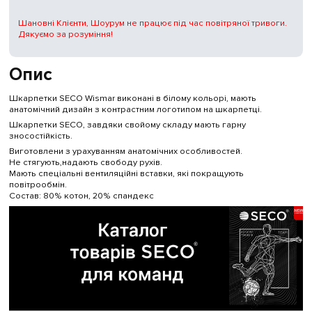
Шановні Клієнти, Шоурум не працює під час повітряної тривоги.
Дякуємо за розуміння!
Опис
Шкарпетки SECO Wismar виконані в білому кольорі, мають
анатомічний дизайн з контрастним логотипом на шкарпетці.
Шкарпетки SECO, завдяки свойому складу мають гарну
зносостійкість.
Виготовлени з урахуванням анатомічних особливостей.
Не стягують,надають свободу рухів.
Мають спеціальні вентиляційні вставки, які покращують
повітрообмін.
Состав: 80% котон, 20% спандекс