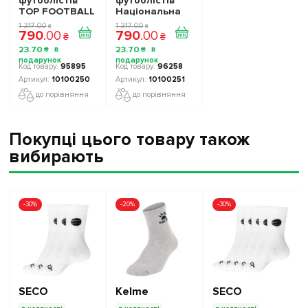
футболістів
футболістів
TOP FOOTBALL
Національна
STARS - Набір
Збірна України
1 317
.
00
1 317
.
00
₴
₴
790
.
00
790
.
00
The Football
TOP FOOTBALL
₴
₴
Stars
STARS
23
.
70
23
.
70
₴
₴
Collection 1
Collection 2
10100250
10100251
95895
96258
10100250
10100251
до порівняння
до порівняння
Покупці цього товару також
вибирають
-30%
-20%
-30%
SECO
Kelme
SECO