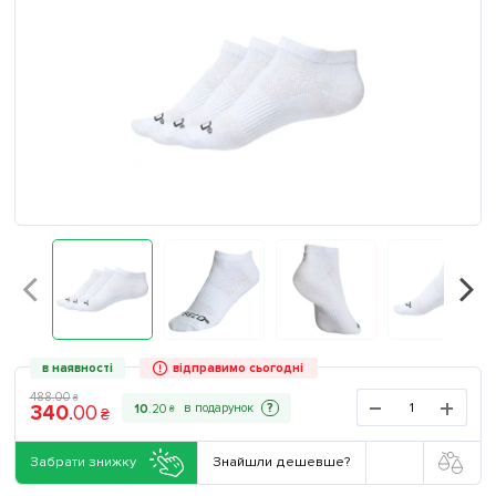
в наявності
відправимо сьогодні
488
.
00
₴
340
.
00
?
10
.
20
₴
₴
Забрати знижку
Знайшли дешевше?