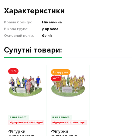
Характеристики
Країна бренду:
Німеччина
Вікова група:
доросла
Основний колір:
білий
Супутні товари:
-40%
Подарунок
-40%
в наявності
в наявності
відправимо сьогодні
відправимо сьогодні
Фігурки
Фігурки