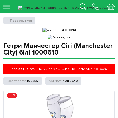
Повернутися
Гетри Манчестер Сіті (Manchester
City) білі 1000610
БЕЗКОШТОВНА ДОСТАВКА SOCCER Life + ЗНИЖКИ до -60%
105387
1000610
-14%