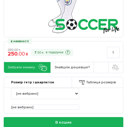
в наявності
290
.
00
₴
250
.
00
?
7
.
50
₴
₴
Забрати знижку
Знайшли дешевше?
Розмір гетр і шкарпеток
Таблиця розмірів
[не вибрано]
В кошик