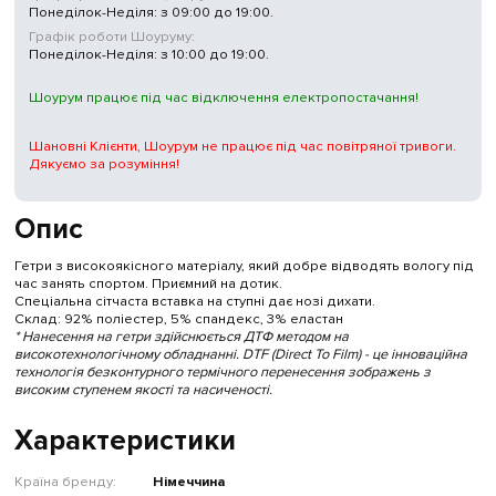
Понеділок-Неділя: з 09:00 до 19:00.
Графік роботи Шоуруму:
Понеділок-Неділя: з 10:00 до 19:00.
Шоурум працює під час відключення електропостачання!
Шановні Клієнти, Шоурум не працює під час повітряної тривоги.
Дякуємо за розуміння!
Опис
Гетри з високоякісного матеріалу, який добре відводять вологу під
час занять спортом. Приємний на дотик.
Спеціальна сітчаста вставка на ступні дає нозі дихати.
Склад: 92% поліестер, 5% спандекс, 3% еластан
* Нанесення на гетри здійснюється ДТФ методом на
високотехнологічному обладнанні. DTF (Direct To Film) - це інноваційна
технологія безконтурного термічного перенесення зображень з
високим ступенем якості та насиченості.
Характеристики
Країна бренду:
Німеччина