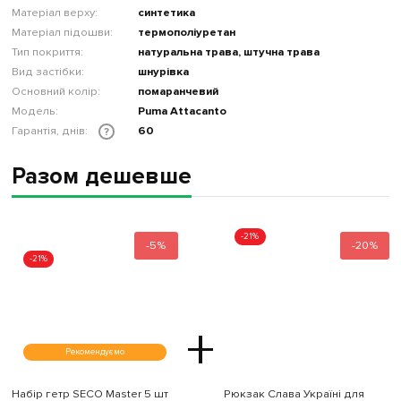
Матеріал верху:
синтетика
Матеріал підошви:
термополіуретан
Тип покриття:
натуральна трава, штучна трава
Вид застібки:
шнурівка
Основний колір:
помаранчевий
Модель:
Puma Attacanto
Гарантія, днів:
60
?
Разом дешевше
-21%
-5%
-20%
-21%
+
Рекомендуємо
Набір гетр SECO Master 5 шт
Рюкзак Слава Україні для