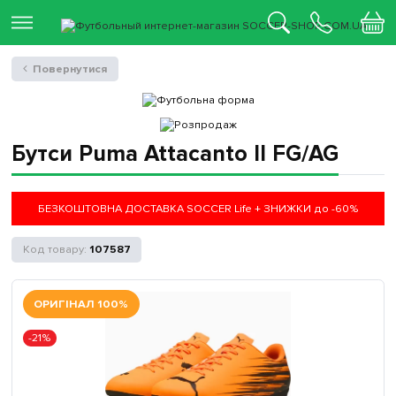
Повернутися
Бутси Puma Attacanto II FG/AG
БЕЗКОШТОВНА ДОСТАВКА SOCCER Life + ЗНИЖКИ до -60%
107587
ОРИГІНАЛ 100%
-21%