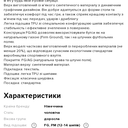
м’яч у будь-якій ігровій ситуації.
Верх виготовлений із м’якого синтетичного матеріалу з динамічним
графічним дизайном. Він добре адаптується до форми стопи та
забезпечує комфорт під час гри, а також сприяє кращому контакту з
м’ячем під час передач, ударів і дриблінгу.
Легка підошва TPU зі спеціальною конфігурацією шипів забезпечує
стабільність і ефективне зчеплення з поверхнею.
Конструкція FG/AG дозволяє використовувати бутси як на
натуральному газоні (Firm Ground), так і на штучних футбольних
полях.
Верх моделі частково виготовлений із перероблених матеріалів (не
менше 20%), що відповідає сучасним екологічним стандартам
виробництва спортивного взуття.
Покриття: FG/AG (натуральна трава та штучні поля).
Матеріал верху: синтетичний матеріал.
Підкладка: текстиль.
Підошва: легка TPU зі шипами.
Фіксація: класична шнурівка.
Посадка: стандартна.
Характеристики
Країна бренду:
Німеччина
Стать:
чоловіча
Вікова група:
доросла
Вид підошви:
FG, PM (12-14 шипів)
?
?