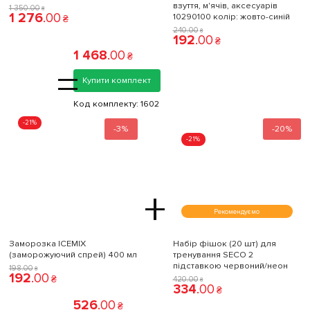
взуття, м'ячів, аксесуарів
1 350
.
00
₴
1 276
.
00
10290100 колiр: жовто-синій
₴
240
.
00
₴
192
.
00
₴
1 468
.
00
₴
=
Купити комплект
Код комплекту:
1602
-21%
-3%
-20%
-21%
+
Рекомендуємо
Заморозка ICEMIX
Набір фішок (20 шт) для
(заморожуючий спрей) 400 мл
тренування SECO 2
підставкою червоний/неон
198
.
00
₴
192
.
00
₴
420
.
00
₴
334
.
00
₴
526
.
00
₴