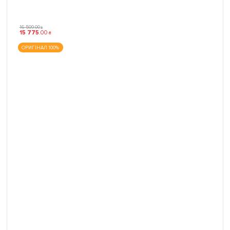
16 509
.
00
₴
15 775
.
00
₴
ОРИГІНАЛ 100%