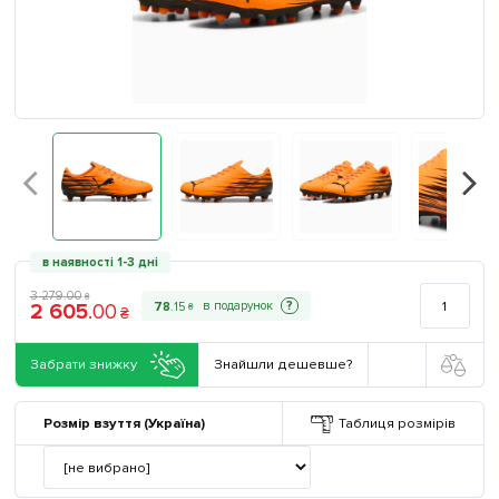
в наявності 1-3 дні
3 279
.
00
₴
2 605
.
00
?
78
.
15
₴
₴
Забрати знижку
Знайшли дешевше?
Розмір взуття (Україна)
Таблиця розмірів