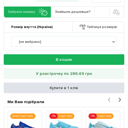
Забрати знижку
Знайшли дешевше?
Розмір взуття (Україна)
Таблиця розмірів
[не вибрано]
В кошик
У розстрочку по 286.49 грн
Купити в 1 клік
Ми Вам підібрали
-4%
-4%
ОРИГІНАЛ 100%
ОРИГІНАЛ 100%
ОРИГІНАЛ 100%