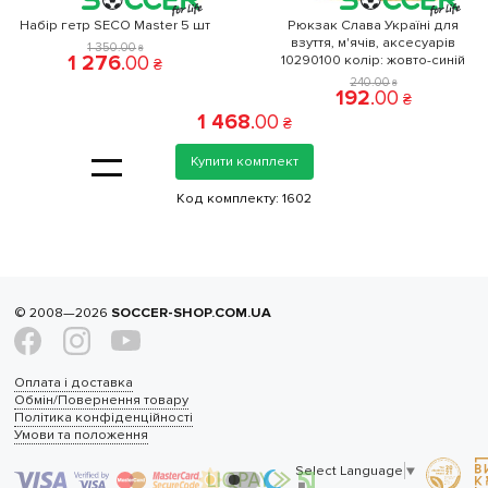
Набір гетр SECO Master 5 шт
Рюкзак Слава Україні для
взуття, м'ячів, аксесуарів
(
1 350
.
00
₴
1 276
.
00
10290100 колiр: жовто-синій
₴
240
.
00
₴
192
.
00
₴
1 468
.
00
₴
=
Купити комплект
Код комплекту:
1602
© 2008—2026
SOCCER-SHOP.COM.UA
Оплата і доставка
Обмін/Повернення товару
Політика конфіденційності
Умови та положення
Select Language
▼