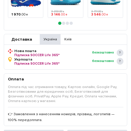
3 293
.
00
3 711
.
00
₴
₴
1 970
.
00
3 146
.
00
3 546
.
00
₴
₴
₴
Доставка
Україна
Київ
Нова пошта
безкоштовно
Підписка SOCCER Life 365*
Укрпошта
безкоштовно
Підписка SOCCER Life 365*
Оплата
Оплата під час отримання товару, Картою онлайн, Google Pay,
Безготівковими для юридичних осіб, Безготівковий для
фізичних осіб, PrivatPay, Apple Pay, Кредит, Оплата частинами,
Оплата карткою у магазині.
👉 Замовлення з нанесенням номерів, прізвищ, логотипів —
100% передоплата.