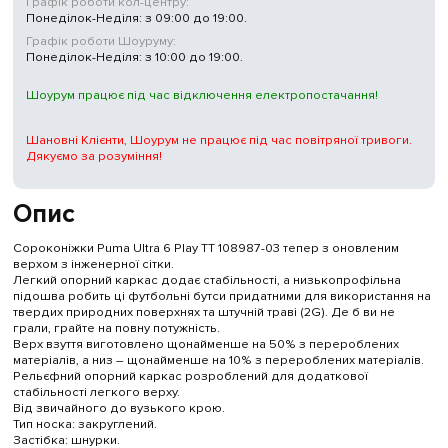
Графік роботи кол-центру:
Понеділок-Неділя: з 09:00 до 19:00.
Графік роботи Шоуруму:
Понеділок-Неділя: з 10:00 до 19:00.
Шоурум працює під час відключення електропостачання!
Шановні Клієнти, Шоурум не працює під час повітряної тривоги.
Дякуємо за розуміння!
Опис
Сороконіжки Puma Ultra 6 Play TT 108987-03 тепер з оновленим
верхом з інженерної сітки.
Легкий опорний каркас додає стабільності, а низькопрофільна
підошва робить ці футбольні бутси придатними для використання на
твердих природних поверхнях та штучній траві (2G). Де б ви не
грали, грайте на повну потужність.
Верх взуття виготовлено щонайменше на 50% з перероблених
матеріалів, а низ – щонайменше на 10% з перероблених матеріалів.
Рельєфний опорний каркас розроблений для додаткової
стабільності легкого верху.
Від звичайного до вузького крою.
Тип носка: закруглений.
Застібка: шнурки.