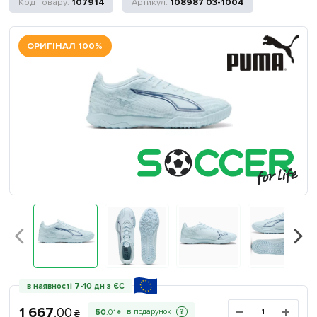
107914
108987 03-1004
ОРИГІНАЛ 100%
в наявності 7-10 дн з ЄС
1 667
.
00
?
50
.
01
₴
₴