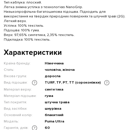
Тип каблука: плоский.
Легка знімна устілка з технологією NanoGrip.
Низькопрофільна багатошипова підошва. Підходить для
використання на твердих природних поверхнях та штучній траві (2G).
Легкий верх.
Устілка: 100% текстиль.
Підошва: 100% гума.
Верх: 97,65% синтетика, 2,35% текстиль.
Підкладка: 100% текстиль.
Характеристики
Країна бренду:
Німеччина
Стать:
чоловіча, жіноча
Вікова група:
доросла
Вид підошви:
TURF, TF, PT, TT (сороконіжки)
?
?
Матеріал верху:
синтетика
Матеріал підошви:
гума
Тип покриття:
штучна трава
Вид застібки:
шнурівка
Основний колір:
блакитний
Модель:
Puma Ultra
Гарантія, днів:
60
?