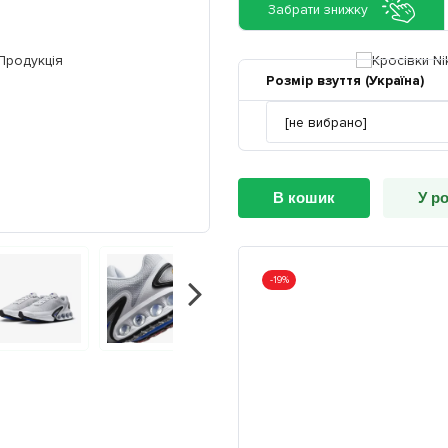
Забрати знижку
Розмір взуття (Україна)
В кошик
У р
-19%