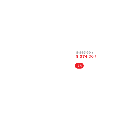
8 887
.
00
₴
8 374
.
00
₴
-3%