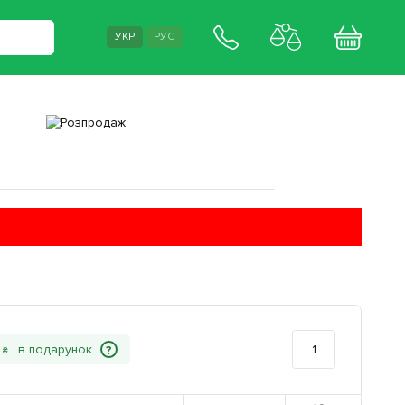
УКР
РУС
?
8
₴