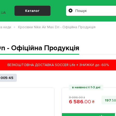
Каталог
та кеди
Кросівки Nike Air Max Dn - Офіційна Продукція
Dn - Офіційна Продукція
БЕЗКОШТОВНА ДОСТАВКА SOCCER Life + ЗНИЖКИ до -60%
-005-45
в наявності 1-3 дні
8 086
.
00
₴
197
.
5
6 586
.
00
₴