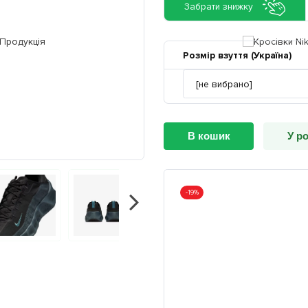
Забрати знижку
Розмір взуття (Україна)
В кошик
У ро
-19%