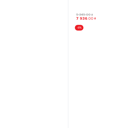
9 349
.
00
₴
7 936
.
00
₴
-6%