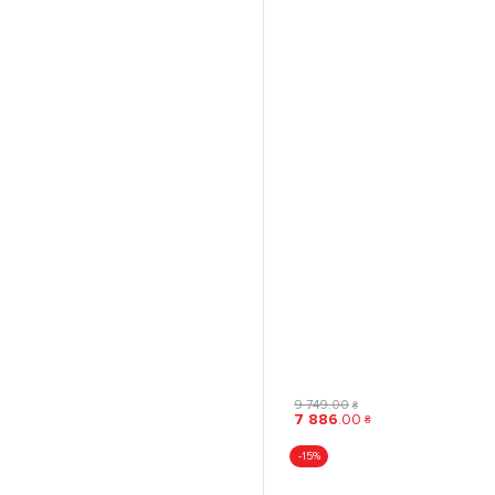
9 749
.
00
₴
7 886
.
00
₴
-15%