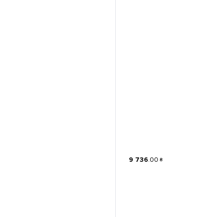
9 736
.
00
₴