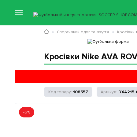
Спортивний одяг та взуття
Кросівки 
Кросівки Nike AVA ROV
108557
DX4215-
-6%