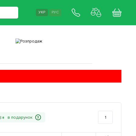
УКР
РУС
?
8
₴