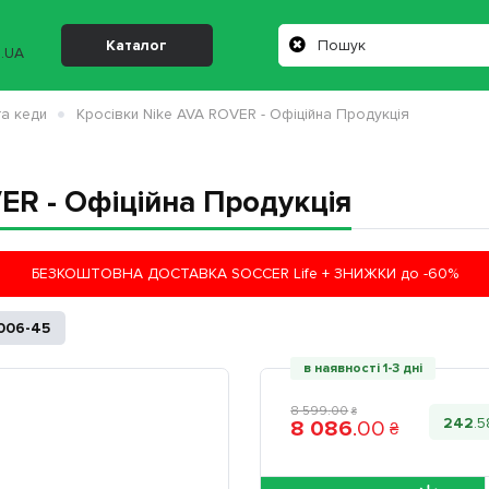
Каталог
та кеди
Кросівки Nike AVA ROVER - Офіційна Продукція
ER - Офіційна Продукція
БЕЗКОШТОВНА ДОСТАВКА SOCCER Life + ЗНИЖКИ до -60%
006-45
в наявності 1-3 дні
8 599
.
00
₴
242
.
5
8 086
.
00
₴