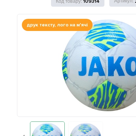
109314
друк тексту, лого на м'ячі