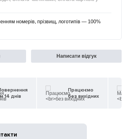
енням номерів, прізвищ, логотипів — 100%
я
Написати відгук
 Повернення
Працюємо
м 14 днів
без вихідних
нтакти