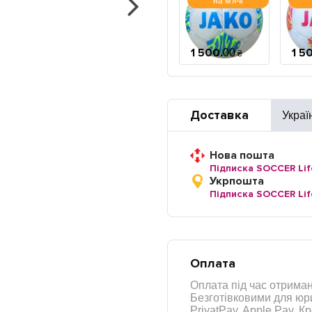
на м'ячі
1 500
1 5
.
00
₴
Доставка
Украї
Нова пошта
Підписка SOCCER Lif
Укрпошта
Підписка SOCCER Lif
Оплата
Оплата під час отриман
Безготівковими для юри
PrivatPay, Apple Pay, 