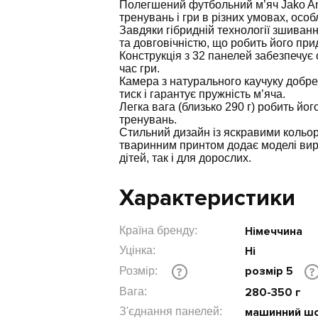
Полегшений футбольний м’яч Jako An
тренувань і гри в різних умовах, осо
Завдяки гібридній технології зшиван
та довговічністю, що робить його пр
Конструкція з 32 панелей забезпечує 
час гри.
Камера з натурального каучуку добре
тиск і гарантує пружність м’яча.
Легка вага (близько 290 г) робить йо
тренувань.
Стильний дизайн із яскравими кольо
тваринним принтом додає моделі вира
дітей, так і для дорослих.
Характеристики
Країна бренду:
Німеччина
Уцінка:
Ні
розмір 5
Розмір:
?
?
Вага:
280-350 г
З'єднання панелей:
машинний ш