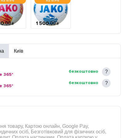
на м'ячі
на м'ячі
00
1 500
.
00
.
00
₴
₴
на
Київ
безкоштовно
e 365*
безкоштовно
e 365*
ня товару, Картою онлайн, Google Pay,
дичних осіб, Безготівковий для фізичних осіб,
Кредит, Оплата частинами, Оплата карткою у