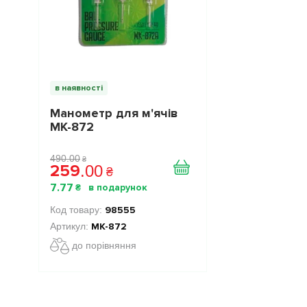
в наявності
Манометр для м'ячів
МК-872
490
.
00
₴
259
.
00
₴
7
.
77
₴
98555
МК-872
до порівняння