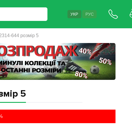
УКР
РУС
2314-644 розмір 5
змір 5
%