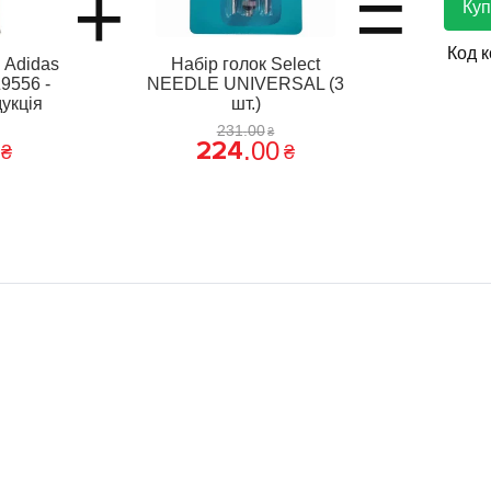
+
=
Куп
Код 
 Adidas
Набір голок Select
9556 -
NEEDLE UNIVERSAL (3
укція
шт.)
231
.
00
₴
224
.
00
₴
₴