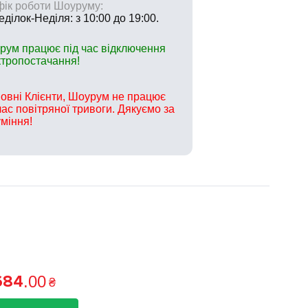
фік роботи Шоуруму:
ділок-Неділя: з 10:00 до 19:00.
рум працює під час відключення
ктропостачання!
овні Клієнти, Шоурум не працює
час повітряної тривоги. Дякуємо за
міння!
684
.
00
₴