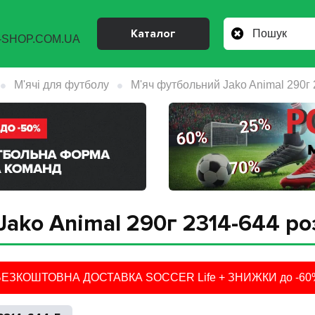
Каталог
М'ячі для футболу
М'яч футбольний Jako Animal 290г 
ako Animal 290г 2314-644 ро
БЕЗКОШТОВНА ДОСТАВКА SOCCER Life + ЗНИЖКИ до -60