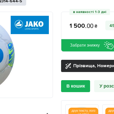
2314-644-5
в наявності 1-3 дні
1 500
.
00
4
₴
Забрати знижку
Прізвища, Номери
В кошик
У розс
друк тексту, лого
друк