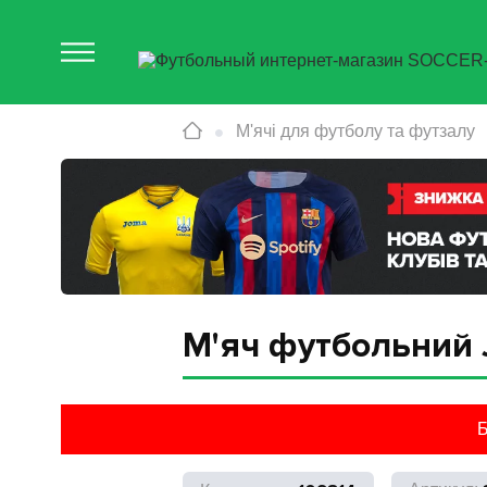
М'ячі для футболу та футзалу
М'яч футбольний J