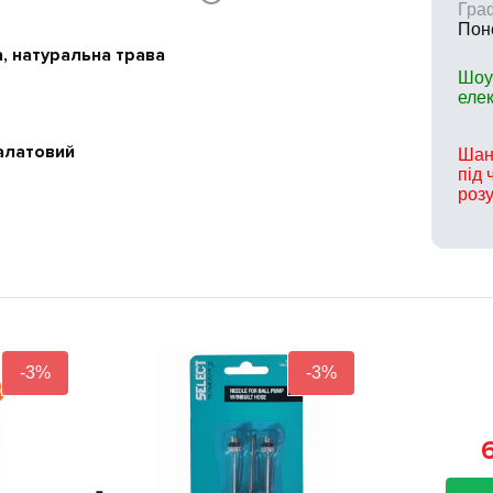
Гра
Поне
, натуральна трава
Шоу
еле
алатовий
Шан
під 
розу
-3%
-3%