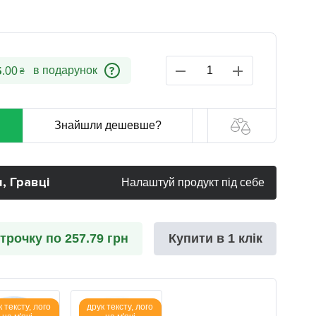
?
5
.
00
₴
Знайшли дешевше?
, Гравці
Налаштуй продукт під себе
трочку по 257.79 грн
Купити в 1 клік
 тексту, лого
друк тексту, лого