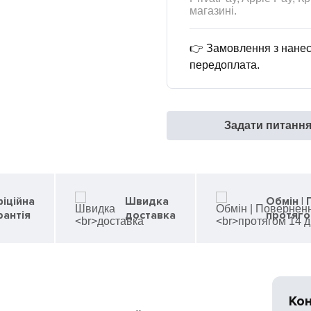
магазині.
👉 Замовлення з нанес
передоплата.
Задати питанн
іційна
Швидка
Обмін |
рантія
доставка
протяго
Ко