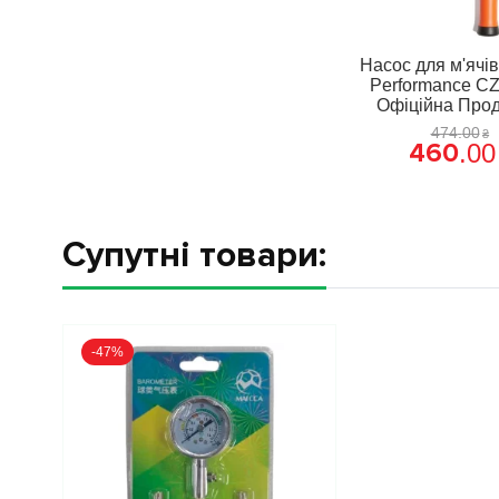
Насос для м'ячів
Performance CZ
Офіційна Прод
474
.
00
₴
460
.
00
Супутні товари:
-47%