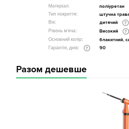
Матеріал:
поліуретан
Тип покриття:
штучна трава
Вік:
дитячий
?
Рівень м'яча:
Високий
?
Основний колір:
блакитний, с
90
Гарантія, днів:
?
Разом дешевше