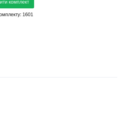
ити комплект
комплекту:
1601