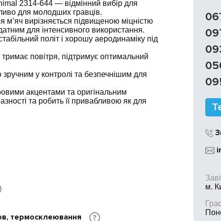
imal 2314-644 — відмінний вибір для
бливо для молодших гравців.
06
ня м’яч вирізняється підвищеною міцністю
идатним для інтенсивного використання.
09
стабільний політ і хорошу аеродинаміку під
09
 тримає повітря, підтримує оптимальний
05
го зручним у контролі та безпечнішим для
09
ровими акцентами та оригінальним
зності та робить її привабливою як для
З
i
Заві
м. К
Граф
Поне
ов, термосклеювання
?