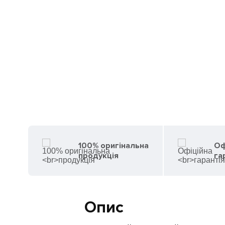
100% оригінальна
Оф
продукція
га
Опис