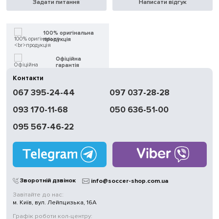
Задати питання
Написати відгук
100% оригінальна
продукція
Офіційна
гарантія
Контакти
Швидка
067 395-24-44
097 037-28-28
доставка
093 170-11-68
050 636-51-00
Обмін | Повернення
протягом 14 днів
095 567-46-22
Працюємо
без вихідних
Магазини
у Києві
Зворотній дзвінок
info@soccer-shop.com.ua
Завітайте до нас:
м. Київ, вул. Лейпцизька, 16А
Графік роботи кол-центру: