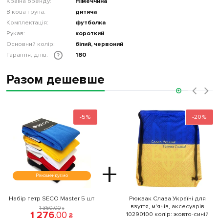
Країна бренду:
Німеччина
Вікова група:
дитяча
Комплектація:
футболка
Рукав:
короткий
Основний колір:
білий, червоний
Гарантія, днів:
180
?
Разом дешевше
‹
›
-5%
-20%
+
Рекомендуємо
Набір гетр SECO Master 5 шт
Рюкзак Слава Україні для
взуття, м'ячів, аксесуарів
1 350
.
00
₴
1 276
.
00
10290100 колiр: жовто-синій
₴