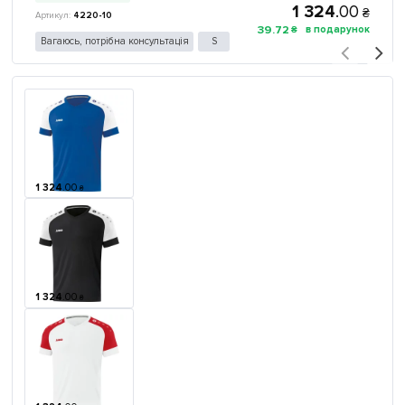
1 324
.
00
₴
4220-10
39
.
72
₴
Вагаюсь, потрібна консультація
S
1 324
.
00
₴
1 324
.
00
₴