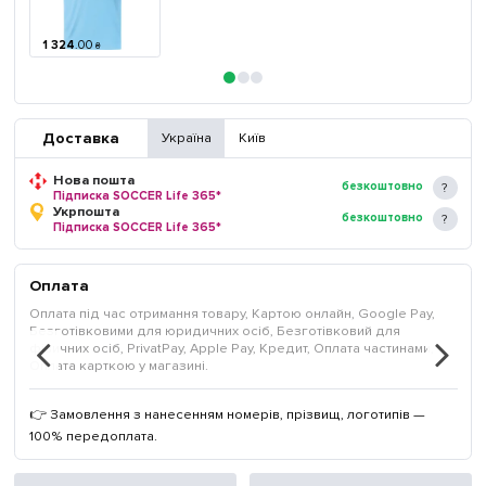
1 324
.
00
₴
Доставка
Україна
Київ
Нова пошта
безкоштовно
Підписка SOCCER Life 365*
Укрпошта
безкоштовно
Підписка SOCCER Life 365*
Оплата
Оплата під час отримання товару, Картою онлайн, Google Pay,
Безготівковими для юридичних осіб, Безготівковий для
фізичних осіб, PrivatPay, Apple Pay, Кредит, Оплата частинами,
Оплата карткою у магазині.
👉 Замовлення з нанесенням номерів, прізвищ, логотипів —
100% передоплата.