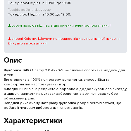
Понеділок-Неділя: з 09:00 до 19:00.
Графік роботи Шоуруму:
Понеділок-Неділя: з 10:00 до 19:00.
Шоурум працює під час відключення електропостачання!
Шановні Клієнти, Шоурум не працює під час повітряної тривоги.
Дякуємо за розуміння!
Опис
Футболка JAKO Champ 2.0 4220-10 — стильна спортивна модель для
дітей.
Виготовлена зі 100% поліестеру, вона легка, зносостійка та
комфортна під час тренувань і ігор.
V-подібний виріз із ребристою обробкою додає акуратного вигляду,
а широкі манжети на рукавах забезпечують зручну посадку без
обмеження рухів.
Завдяки дихаючому матеріалу футболка добре вентилюється, що
робить її чудовим вибором для спортсменів.
Характеристики