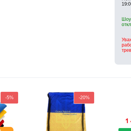
19:0
Шоу
отк
Ува
раб
тре
-5%
-20%
1
м