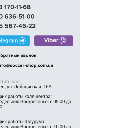
3 170-11-68
0 636-51-00
5 567-46-22
братный звонок
nfo@soccer-shop.com.ua
тите нас:
иев, ул. Лейпцигская, 16А
фик работы колл-центра:
едельник-Воскресенье: с 09:00 до
0.
фик работы Шоурума:
едельник-Воскресенье: с 10:00 до