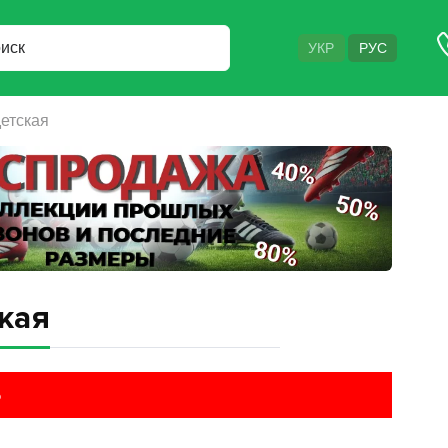
УКР
РУС
детская
ская
%