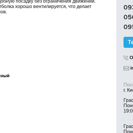
добную посадку без ограничения движений.
09
олка хорошо вентилируется, что делает
ов.
05
09
О
i
сный
Посе
г. К
Гра
Пон
19:0
Гра
Пон