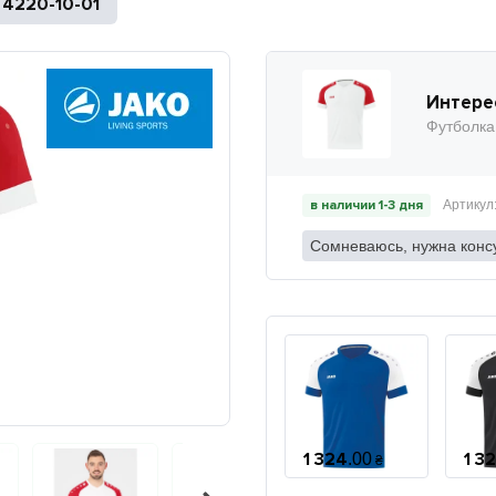
4220-10-01
Интере
Футболка
в наличии 1-3 дня
Сомневаюсь, нужна конс
1 324
1 3
.
00
₴