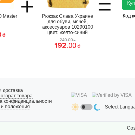
+
=
Куп
Код 
 Master
Рюкзак Слава Украине
для обуви, мячей,
аксессуаров 10290100
цвет: желто-синий
0
₴
240
.
00
₴
192
.
00
₴
и доставка
озврат товара
а конфиденциальности
 и положения
Select Langu
Соз