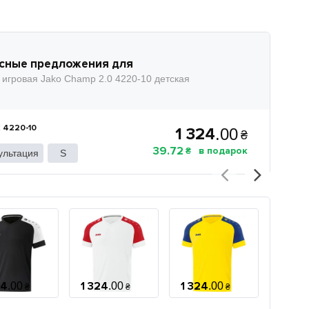
сные предложения для
 игровая Jako Champ 2.0 4220-10 детская
4220-10
1 324
.
00
₴
39
.
72
₴
ультация
S
24
1 324
1 324
1 324
.
00
.
00
.
00
₴
₴
₴