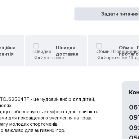
Задати питання
іційна
Швидка
Обмін |
рантія
доставка
протяго
Ко
 TOJS2504TF - це чудовий вибір для дітей,
полях.
06
в, що забезпечують комфорт і довговічність.
09
ами для покращеного зчеплення на траві.
вагу молодих спортсменів.
09
о важливо для активних ігор.
05