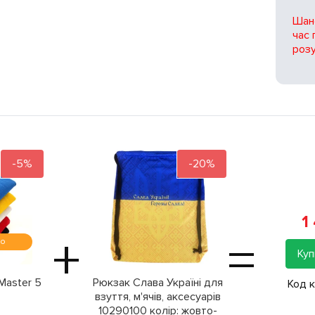
Шано
час 
розу
-5%
-20%
1
+
=
мо
Куп
Master 5
Рюкзак Слава Україні для
Код 
взуття, м'ячів, аксесуарів
10290100 колiр: жовто-