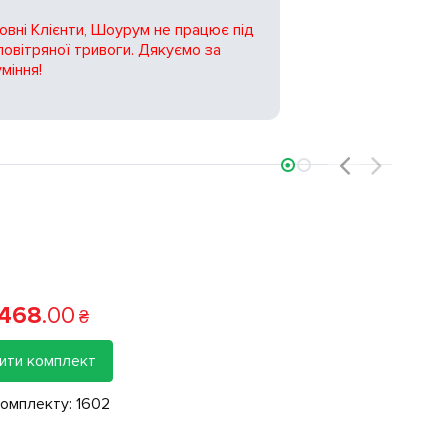
вні Клієнти, Шоурум не працює під
повітряної тривоги. Дякуємо за
міння!
‹
›
 468
.
00
₴
ити комплект
комплекту:
1602