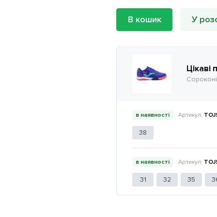
В кошик
У роз
Цікаві 
Сороконі
в наявності
TOJ
38
в наявності
TOJ
31
32
35
3