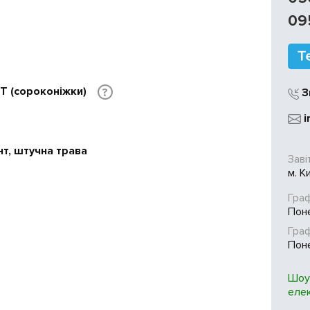
09
TT (сороконіжки)
?
З
i
нт, штучна трава
Заві
м. К
Граф
Поне
Гра
Поне
Шоу
еле