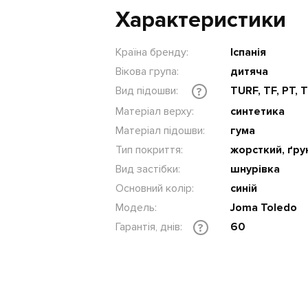
Характеристики
Країна бренду:
Іспанія
Вікова група:
дитяча
Вид підошви:
TURF, TF, PT, 
?
Матеріал верху:
синтетика
Матеріал підошви:
гума
Тип покриття:
жорсткий, ґру
Вид застібки:
шнурівка
Основний колір:
синій
Модель:
Joma Toledo
Гарантія, днів:
60
?