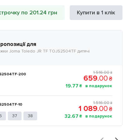
строчку по 201.24 грн
Купити в 1 клік
пропозиції для
жки Joma Toledo JR TF TOJS2504TF дитячі
1 516
.
00
₴
S2504TF-200
659
.
00
₴
19
.
77
₴
1 516
.
00
₴
S2504TF-10
1 089
.
00
₴
6
37
38
32
.
67
₴