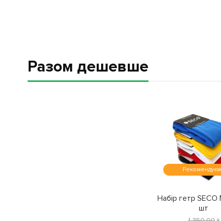
Разом дешевше
Рекомендує
Набір гетр SECO 
шт
1 350
.
00
₴