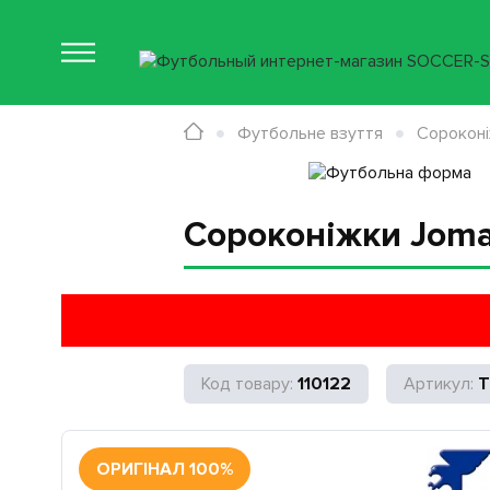
Футбольне взуття
Сорокон
Сороконіжки Joma
110122
T
ОРИГІНАЛ 100%