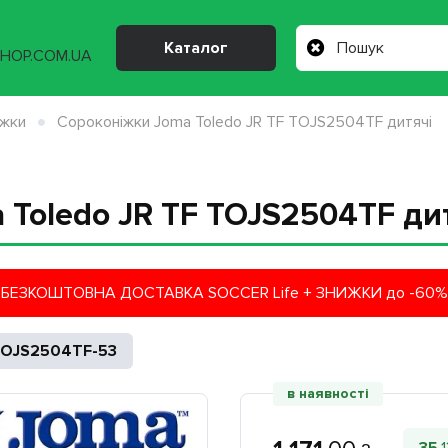
Каталог
іжки
Сороконіжки Joma Toledo JR TF TOJS2504TF дитячі
 Toledo JR TF TOJS2504TF ди
БЕЗКОШТОВНА ДОСТАВКА SOCCER Life + ЗНИЖКИ до -60%
OJS2504TF-53
в наявності