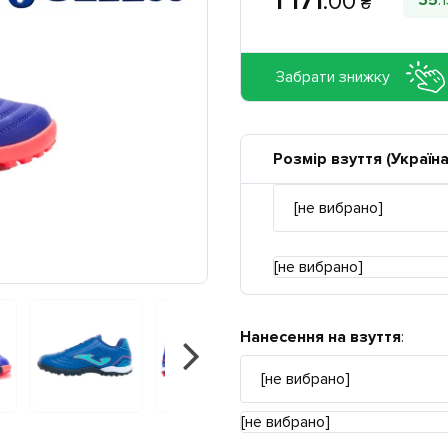
1 171
.
00
35
.
1
₴
Забрати знижку
Розмір взуття (Україна
[не вибрано]
Нанесення на взуття
:
[не вибрано]