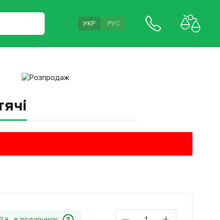
УКР
РУС
тячі