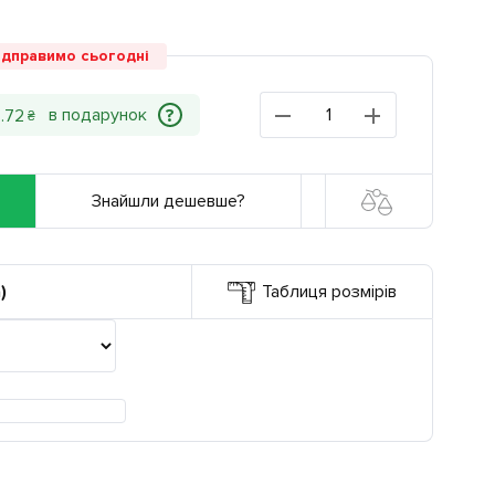
ідправимо сьогодні
?
0
.
72
₴
Знайшли дешевше?
)
Таблиця розмірів