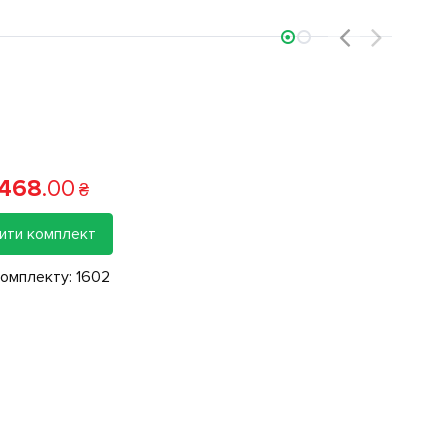
‹
›
 468
.
00
₴
ити комплект
комплекту:
1602