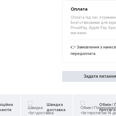
Оплата
Оплата під час отриманн
Безготівковими для юрид
PrivatPay, Apple Pay, К
магазині.
👉 Замовлення з нанесе
передоплата.
Задати питанн
іційна
Швидка
Обмін |
рантія
доставка
протяго