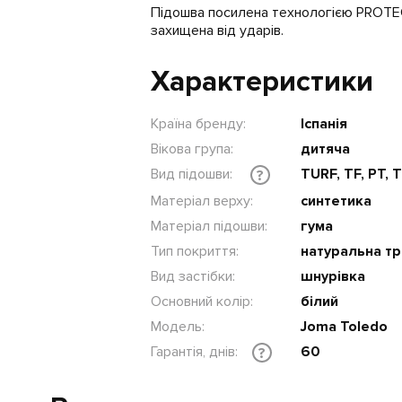
Підошва посилена технологією PROTEC
захищена від ударів.
Характеристики
Країна бренду:
Іспанія
Вікова група:
дитяча
Вид підошви:
TURF, TF, PT, 
?
Матеріал верху:
синтетика
Матеріал підошви:
гума
Тип покриття:
натуральна тр
Вид застібки:
шнурівка
Основний колір:
білий
Модель:
Joma Toledo
Гарантія, днів:
60
?