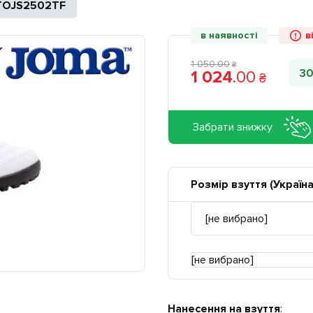
TOJS2502TF
в наявності
в
1 050
.
00
₴
3
1 024
.
00
₴
Забрати знижку
Розмір взуття (Україна
[не вибрано]
Нанесення на взуття
: