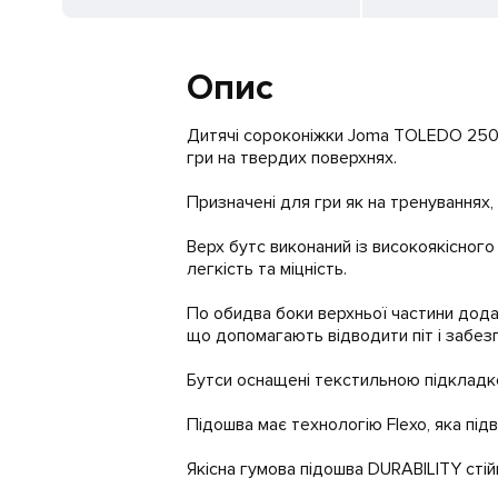
Опис
Дитячі сороконіжки Joma TOLEDO 250
гри на твердих поверхнях.
Призначені для гри як на тренуваннях, 
Верх бутс виконаний із високоякісного
легкість та міцність.
По обидва боки верхньої частини додан
що допомагають відводити піт і забез
Бутси оснащені текстильною підкладко
Підошва має технологію Flexo, яка під
Якісна гумова підошва DURABILITY стій