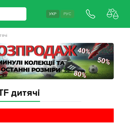
УКР
РУС
тячі
TF дитячі