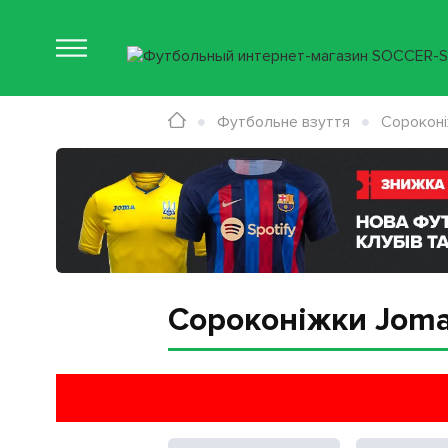
Футбольне взуття
Сорокон
Сороконіжки Joma