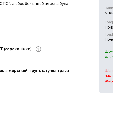
TION з обох боків, щоб ця зона була
Заві
м. К
Граф
Поне
Гра
Поне
TT (сороконіжки)
?
Шоу
еле
Шано
ава, жорсткий, ґрунт, штучна трава
час 
розу