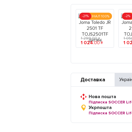
-21%
-2%
ОРИГІНАЛ 100%
ОРИ
1 299
.
00
1 05
₴
1 024
.
00
1 0
₴
Доставка
Украї
Нова пошта
Підписка SOCCER Lif
Укрпошта
Підписка SOCCER Lif