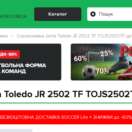
Каталог
іжки
Сороконіжки Joma Toledo JR 2502 TF TOJS2502TF ди
 Toledo JR 2502 TF TOJS2502
БЕЗКОШТОВНА ДОСТАВКА SOCCER Life + ЗНИЖКИ до -60%