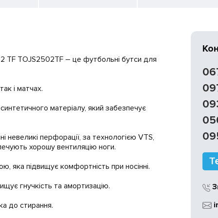
Ко
2 TF TOJS2502TF – це футбольні бутси для
06
09
так і матчах.
09
 синтетичного матеріалу, який забезпечує
05
09
і невеликі перфорації, за технологією VTS,
печують хорошу вентиляцію ноги.
ю, яка підвищує комфортність при носінні.
вищує гнучкість та амортизацію.
З
i
ка до стирання.