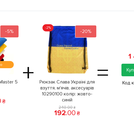
-2%
-5%
-20%
1
+
=
мо
Куп
Master 5
Рюкзак Слава Україні для
Код 
взуття, м'ячів, аксесуарів
10290100 колiр: жовто-
0
синій
₴
240
.
00
₴
192
.
00
₴