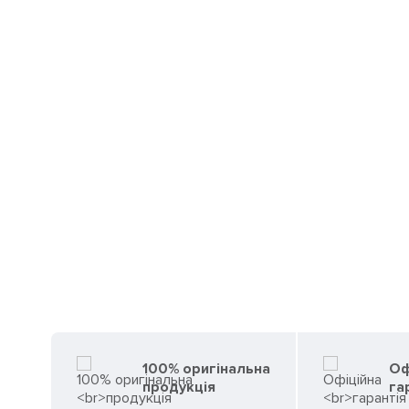
100% оригінальна
Оф
продукція
га