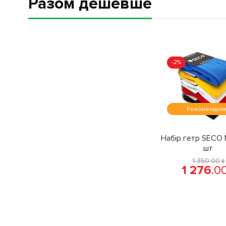
Разом дешевше
-2%
Рекомендує
Набір гетр SECO 
шт
1 350
.
00
₴
1 276
.
0