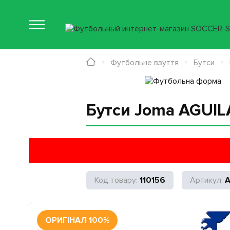
Футбольне взуття
Бутси
Бутси Joma AGUI
110156
ОРИГІНАЛ 100%