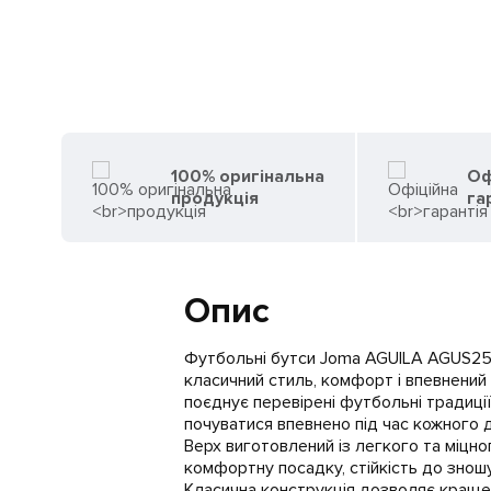
100% оригінальна
Оф
продукція
га
Опис
Футбольні бутси Joma AGUILA AGUS250
класичний стиль, комфорт і впевнений
поєднує перевірені футбольні традиції
почуватися впевнено під час кожного д
Верх виготовлений із легкого та міцн
комфортну посадку, стійкість до знош
Класична конструкція дозволяє краще в