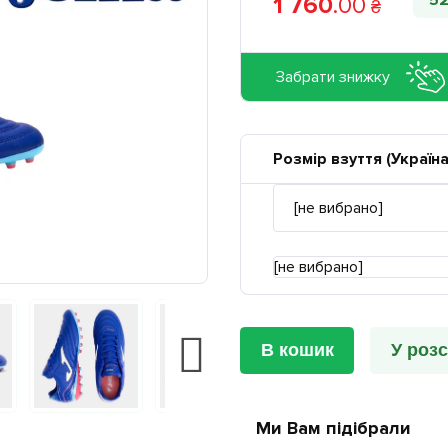
5
1 760
.
00
₴
Забрати знижку
Розмір взуття (Україна
[не вибрано]
В кошик
У розс
Ми Вам підібрали