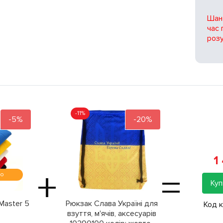
Шано
час 
розу
-11%
-5%
-20%
1
+
=
мо
Куп
Master 5
Рюкзак Слава Україні для
Код 
взуття, м'ячів, аксесуарів