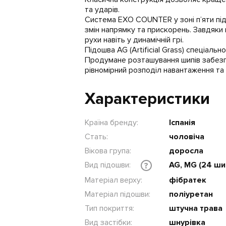
та ударів.
Система EXO COUNTER у зоні п’яти підс
змін напрямку та прискорень. Завдяк
рухи навіть у динамічній грі.
Підошва AG (Artificial Grass) спеціаль
Продумане розташування шипів забезп
рівномірний розподіл навантаження та 
Характеристики
Країна бренду:
Іспанія
Стать:
чоловіча
Вікова група:
доросла
Вид підошви:
AG, MG (24 ши
?
Матеріал верху:
фібратек
Матеріал підошви:
поліуретан
Тип покриття:
штучна трава
Вид застібки:
шнурівка