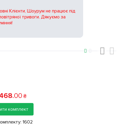
вні Клієнти, Шоурум не працює під
повітряної тривоги. Дякуємо за
міння!
‹
›
 468
.
00
₴
ити комплект
комплекту:
1602