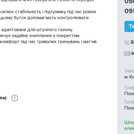
05
09
илює стабільність і підтримку під час різких
и цьому бутси допомагають контролювати
но адаптована для штучного газону.
ечує надійне зчеплення з покриттям,
комфорт під час тривалих тренувань і матчів.
З
i
Заві
м. К
Граф
Поне
па)
?
Гра
Поне
Шоу
еле