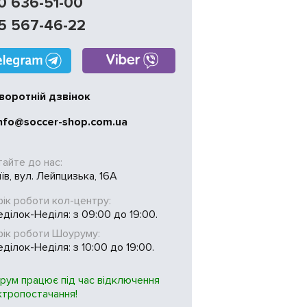
0 636-51-00
5 567-46-22
воротній дзвінок
nfo@soccer-shop.com.ua
тайте до нас:
иїв, вул. Лейпцизька, 16А
ік роботи кол-центру:
ділок-Неділя: з 09:00 до 19:00.
фік роботи Шоуруму:
ділок-Неділя: з 10:00 до 19:00.
рум працює під час відключення
ктропостачання!