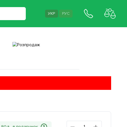
УКР
РУС