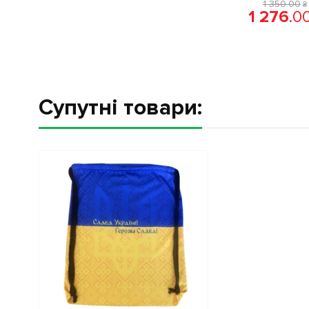
1 350
.
00
₴
1 276
.
0
Супутні товари: