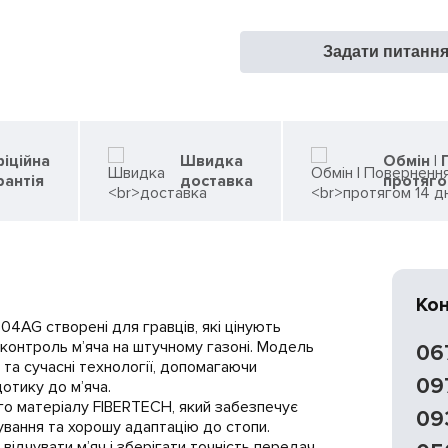
Задати питанн
іційна
Швидка
Обмін |
рантія
доставка
протяго
Ко
4AG створені для гравців, які цінують
 контроль м’яча на штучному газоні. Модель
06
 та сучасні технології, допомагаючи
09
отику до м’яча.
ого матеріалу FIBERTECH, який забезпечує
09
ування та хорошу адаптацію до стопи.
ідчувати м’яч і зберігати точність передач