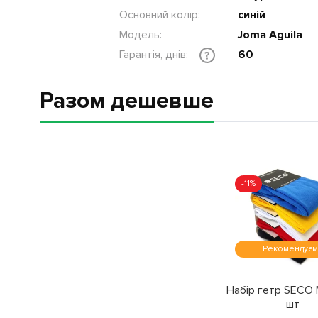
Основний колір:
синій
Модель:
Joma Aguila
Гарантія, днів:
60
?
Разом дешевше
-11%
Рекомендує
Набір гетр SECO 
шт