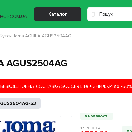
Каталог
Бутси Joma AGUILA AGUS2504AG
LA AGUS2504AG
БЕЗКОШТОВНА ДОСТАВКА SOCCER Life + ЗНИЖКИ до -60%
AGUS2504AG-53
в наявності
1 970
.
00
₴