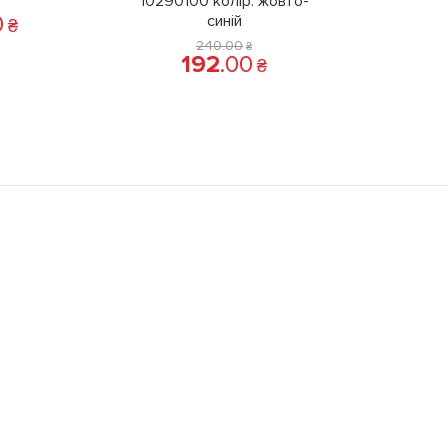
10290100 колiр: жовто-
0
синій
₴
240
.
00
₴
192
.
00
₴