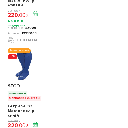
Master колір:
жовтий
270
.
00
₴
220
.
00
₴
6
.
60
₴
43006
19210103
до порівняння
Рекомендуємо
-19%
SECO
в наявності
відправимо сьогодні
Гетри SECO
Master колір:
синій
270
.
00
₴
220
.
00
₴