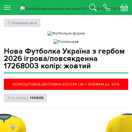
Повернутися
Нова Футболка Україна з гербом
2026 ігрова/повсякденна
17268003 колiр: жовтий
БЕЗКОШТОВНА ДОСТАВКА SOCCER Life + ЗНИЖКИ до -60%
110605