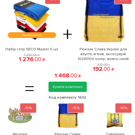
+
Рекомендуємо
Набір гетр SECO Master 5 шт
Рюкзак Слава Україні для
взуття, м'ячів, аксесуарів
1 350
.
00
₴
1 276
.
00
10290100 колiр: жовто-синій
₴
240
.
00
₴
192
.
00
₴
1 468
.
00
₴
=
Купити комплект
Код комплекту:
1602
-15%
-15%
-16%
Фігурки
Рюкзак Слава
Сувенірна