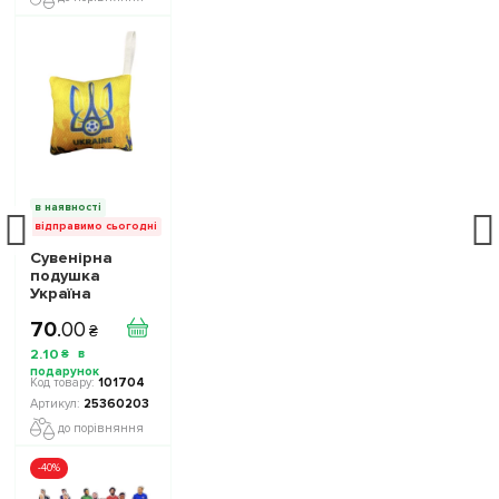
в наявності
відправимо сьогодні
Сувенірна
подушка
Україна
25360203
70
.
00
колiр: жовтий,
₴
розмір 7x7 см
2
.
10
₴
101704
25360203
до порівняння
-40%