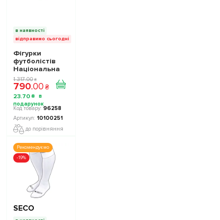
в наявності
відправимо сьогодні
Фігурки
футболістів
Національна
Збірна України
1 317
.
00
₴
790
.
00
TOP FOOTBALL
₴
STARS
23
.
70
₴
Collection 2
10100251
96258
10100251
до порівняння
Рекомендуємо
-19%
SECO