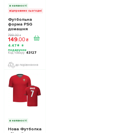
в наявності
відправимо сьогодні
Футбольна
форма PSG
домашня
підліткова
799
.
00
₴
149
.
00
₴
4
.
47
₴
43127
до порівняння
в наявності
Нова Футболка