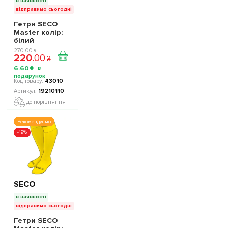
в наявності
відправимо сьогодні
Гетри SECO
Master колір:
білий
270
.
00
₴
220
.
00
₴
6
.
60
₴
43010
19210110
до порівняння
Рекомендуємо
-19%
SECO
в наявності
відправимо сьогодні
Гетри SECO