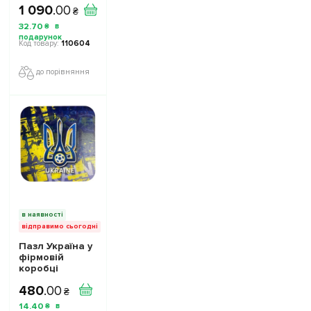
1 090
.
00
ігрова/
₴
повсякденна
32
.
70
₴
17267903
колiр: жовтий
110604
до порівняння
в наявності
відправимо сьогодні
Пазл Україна у
фірмовій
коробці
10100540
480
.
00
₴
14
.
40
₴