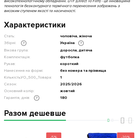
високотехнологічному обладнанні. DTF (Direct To Film) - це інноваційна
технологія безконтурного термічного перенесення зображень з
високим ступенем якості та насиченості.
Характеристики
Стать:
чоловіча, жіноча
Збірні:
Україна
?
?
Вікова група:
доросла, дитяча
Комплектація:
футболка
Рукав:
короткий
Нанесення на формі:
без номера та прізвища
КількістьУО_500_Товара:
1
Сезон:
2025/2026
Основний колір:
жовтий
Гарантія, днів:
180
?
Разом дешевше
‹
›
-5%
-20%