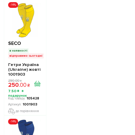
-14%
SECO
в наявності
відправимо сьогодні
Гетри Україна
(Ukraine) жовті
1001903
290
.
00
₴
250
.
00
₴
7
.
50
₴
105428
1001903
до порівняння
-14%