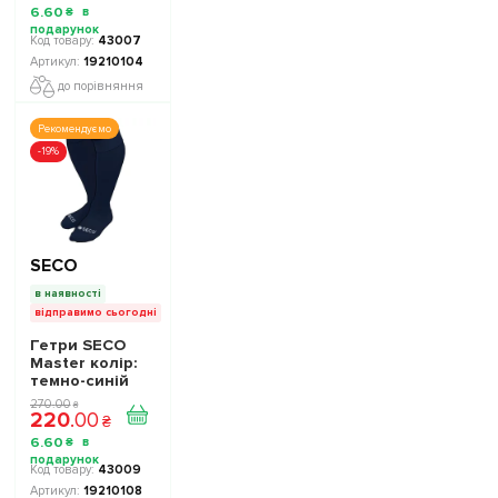
6
.
60
₴
43007
19210104
до порівняння
Рекомендуємо
-19%
SECO
в наявності
відправимо сьогодні
Гетри SECO
Master колір:
темно-синій
270
.
00
₴
220
.
00
₴
6
.
60
₴
43009
19210108