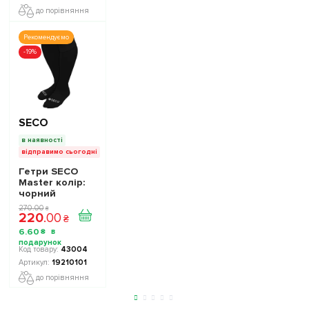
до порівняння
Рекомендуємо
-19%
SECO
в наявності
відправимо сьогодні
Гетри SECO
Master колір:
чорний
270
.
00
₴
220
.
00
₴
6
.
60
₴
43004
19210101
до порівняння