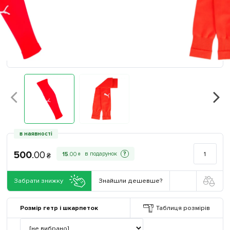
в наявності
500
.
00
?
15
.
00
₴
₴
Забрати знижку
Знайшли дешевше?
Розмір гетр і шкарпеток
Таблиця розмірів