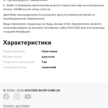
5. Файл із бажаним нанесенням можете надіслати нам на електронну
пошту: info@soccer-shop.com.ua
Далі Вам передзвонить Консультант для уточнення деталей та
підтвердження Замовлення.
Якщо виникнуть труднощі на будь-якому етапі Замовлення, можете
зателефонувати на вказані телефони сайту SOCCER для консультації
з нашим Фахівцем.
Характеристики
Країна бренду:
Німеччина
Вікова група:
доросла
Гетри без шкарпетки:
Так
Основний колір:
червоний
© 2008—2026
SOCCER-SHOP.COM.UA
Оплата і доставка