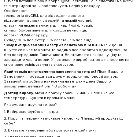
Сітчасті вставки з боків покращують вентиляцію, а еластичні манжети
та підтримуючі зони забезпечують надійну посадку.
Особливості:
технологія dryCELL для відведення вологи;
підтримуючі вставки у верхній та нижній частині;
еластична нижня манжета для надійної фіксації;
сітчасті бокові панелі для кращої вентиляції;
логотип PUMA спереду;
Склад: 96% поліестер, 3% еластан, 1% поліамід.
Чому вигідно замовити гетри з печаткою в SOCCER?
Якщо Ви
цінуєте свій час та кошти, то радимо все зробити в одному місці та
без посередників. Таким чином, Ви отримаєте найкращу ціну та
заощадите час та нерви. У нас власне виробництво з нанесення на
спортивне екіпірування та аксесуари.
Який термін виготовлення нанесення на гетрах?
Після Вашого
Замовлення проводиться друк у порядку черговості заявок.
Зазвичай, ми робимо нанесення на гетрах у день Вашого
замовлення; великий опт: 1-3 робочі дні.
Догляд виробу.
Можна прати у пральній машині при низької
температури. Сушити в пральній машині.
Як замовити друк на гетрах?
1. Вибираєте футбольні гетри.
2. Поруч із гетрами натискаєте на кнопку "Налаштуй продукт під
себе".
3. Вказуєте нанесення або пропускаєте цей пункт.
4. Підтверджуєте Замовлення.