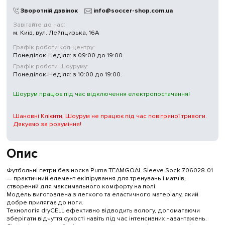
Зворотній дзвінок
info@soccer-shop.com.ua
Завітайте до нас:
м. Київ, вул. Лейпцизька, 16А
Графік роботи кол-центру:
Понеділок-Неділя: з 09:00 до 19:00.
Графік роботи Шоуруму:
Понеділок-Неділя: з 10:00 до 19:00.
Шоурум працює під час відключення електропостачання!
Шановні Клієнти, Шоурум не працює під час повітряної тривоги.
Дякуємо за розуміння!
Опис
Футбольні гетри без носка Puma TEAMGOAL Sleeve Sock 706028-01
— практичний елемент екіпірування для тренувань і матчів,
створений для максимального комфорту на полі.
Модель виготовлена з легкого та еластичного матеріалу, який
добре прилягає до ноги.
Технологія dryCELL ефективно відводить вологу, допомагаючи
зберігати відчуття сухості навіть під час інтенсивних навантажень.