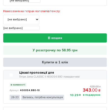
[не вибрано]
Нанесення на гетрах логотипів/тексту
:
[не вибрано]
В кошик
У розстрочку по 58.95 грн
Купити в 1 клік
Цікаві пропозиції для
Гетри Joma CLASSIC II 400054.880 помаранчеві
в наявності
428
.
00
₴
343
.
00
₴
400054.880-10
10
.
29
₴
28-33
Вагаюсь, потрібна консультація