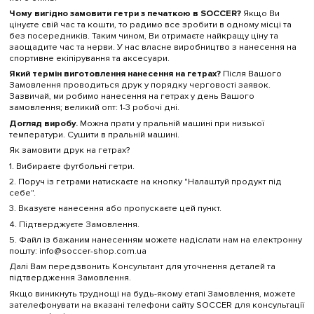
Чому вигідно замовити гетри з печаткою в SOCCER?
Якщо Ви
цінуєте свій час та кошти, то радимо все зробити в одному місці та
без посередників. Таким чином, Ви отримаєте найкращу ціну та
заощадите час та нерви. У нас власне виробництво з нанесення на
спортивне екіпірування та аксесуари.
Який термін виготовлення нанесення на гетрах?
Після Вашого
Замовлення проводиться друк у порядку черговості заявок.
Зазвичай, ми робимо нанесення на гетрах у день Вашого
замовлення; великий опт: 1-3 робочі дні.
Догляд виробу.
Можна прати у пральній машині при низької
температури. Сушити в пральній машині.
Як замовити друк на гетрах?
1. Вибираєте футбольні гетри.
2. Поруч із гетрами натискаєте на кнопку "Налаштуй продукт під
себе".
3. Вказуєте нанесення або пропускаєте цей пункт.
4. Підтверджуєте Замовлення.
5. Файл із бажаним нанесенням можете надіслати нам на електронну
пошту: info@soccer-shop.com.ua
Далі Вам передзвонить Консультант для уточнення деталей та
підтвердження Замовлення.
Якщо виникнуть труднощі на будь-якому етапі Замовлення, можете
зателефонувати на вказані телефони сайту SOCCER для консультації