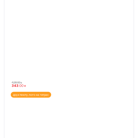
428
.
00
₴
343
.
00
₴
друк тексту, лого на гетрах