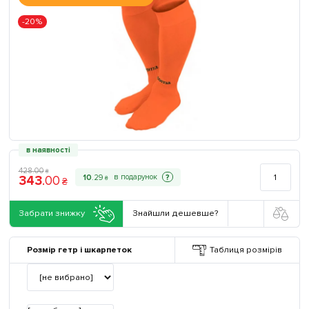
-20%
в наявності
428
.
00
₴
343
.
00
?
10
.
29
₴
₴
Забрати знижку
Знайшли дешевше?
Розмір гетр і шкарпеток
Таблиця розмірів