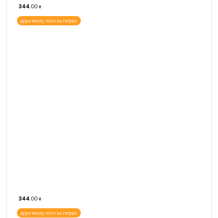
344
.
00
₴
друк тексту, лого на гетрах
344
.
00
₴
друк тексту, лого на гетрах