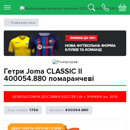
Повернутися
Гетри Joma CLASSIC II
400054.880 помаранчеві
БЕЗКОШТОВНА ДОСТАВКА SOCCER Life + ЗНИЖКИ до -60%
1756
400054.880
друк тексту, лого на гетрах