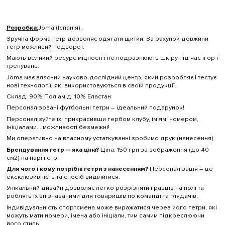
Розробка:
Joma (Іспанія).
Зручна форма гетр дозволяє одягати щитки. За рахунок довжини
гетр можливий подворот.
Мають великий ресурс міцності і не подразнюють шкіру під час ігор і
тренувань.
Joma має власний науково-дослідний центр, який розробляє і тестує
нові технології, які використовуються в своїй продукції.
Склад: 90% Поліамід, 10% Еластан
Персоналізовані футбольні гетри – ідеальний подарунок!
Персоналізуйте їх, прикрасивши гербом клубу, ім'ям, номером,
ініціалами... можливості безмежні!
Ми оперативно на власному устаткуванні зробимо друк (нанесення).
Брендування гетр – яка ціна?
Ціна: 150 грн за зображення (до 40
см
2
) на парі гетр
Для чого і кому потрібні гетри з нанесенням?
Персоналізація – це
ексклюзивність та спосіб виділитися.
Унікальний дизайн дозволяє легко розрізняти гравців на полі та
роблять їх впізнаваними для товаришів по команді та глядачів.
Індивідуальність спортсмена може виражатися через його гетри, які
можуть мати номери, імена або ініціали, тим самим підкреслюючи
його стиль.