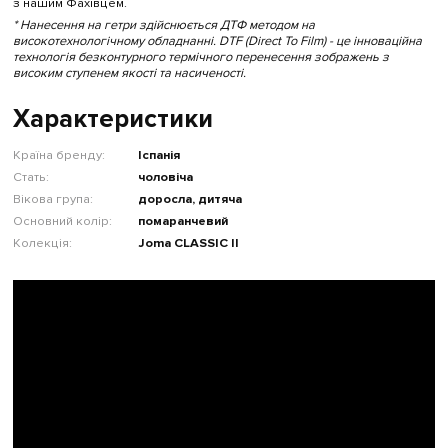
з нашим Фахівцем.
* Нанесення на гетри здійснюється ДТФ методом на
високотехнологічному обладнанні. DTF (Direct To Film) - це інноваційна
технологія безконтурного термічного перенесення зображень з
високим ступенем якості та насиченості.
Характеристики
Країна бренду:
Іспанія
Стать:
чоловіча
Вікова група:
доросла, дитяча
Основний колір:
помаранчевий
Колекція:
Joma CLASSIC II