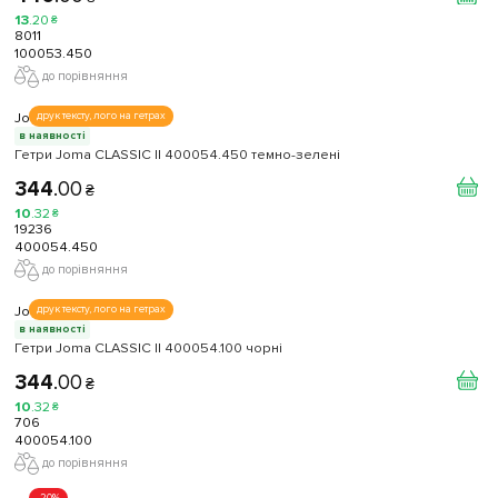
13
.
20
₴
8011
100053.450
до порівняння
Joma
друк тексту, лого на гетрах
в наявності
Гетри Joma CLASSIC II 400054.450 темно-зелені
344
.
00
₴
10
.
32
₴
19236
400054.450
до порівняння
Joma
друк тексту, лого на гетрах
в наявності
Гетри Joma CLASSIC II 400054.100 чорні
344
.
00
₴
10
.
32
₴
706
400054.100
до порівняння