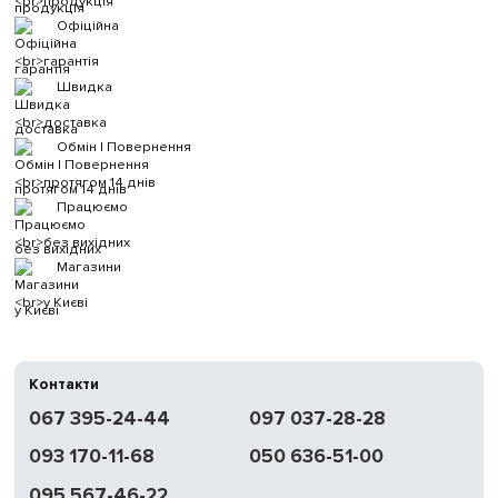
продукція
Офіційна
гарантія
Швидка
доставка
Обмін | Повернення
протягом 14 днів
Працюємо
без вихідних
Магазини
у Києві
Контакти
067 395-24-44
097 037-28-28
093 170-11-68
050 636-51-00
095 567-46-22