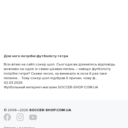
Для чого потрібні футболісту гетри
Всіх вітаю на сайті сокер шоп. Сьогодні ви дізнаєтесь відповідь
можливо на одне із самих цікавих питань – навіщо футболісту
потрібні гетри? Скажи чесно, ну виникало ж хоча б раз таке
питання…. Тому сокер шоп підібрав 6 причин, чому ф...
02.03.2026
Футбольный интернет-магазин SOCCER-SHOP.COM.UA
© 2008—2026
SOCCER-SHOP.COM.UA