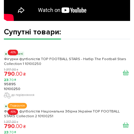
Супутні товари:
-40%
в наявності
Фігурки футболістів TOP FOOTBALL STARS - Набір The Football Stars
Collection 1 10100250
1 317
.
00
₴
790
.
00
₴
23
.
70
₴
95895
10100250
до порівняння
Подарунок
в наявності
Фігурки футболістів Національна Збірна України TOP FOOTBALL
-40%
STARS Collection 2 10100251
1 317
.
00
₴
790
.
00
₴
23
.
70
₴