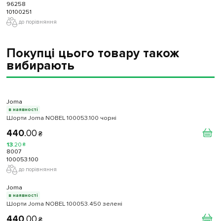
96258
10100251
до порівняння
Покупці цього товару також
вибирають
Joma
в наявності
Шорти Joma NOBEL 100053.100 чорні
440
.
00
₴
13
.
20
₴
8007
100053.100
до порівняння
Joma
в наявності
Шорти Joma NOBEL 100053.450 зелені
440
.
00
₴