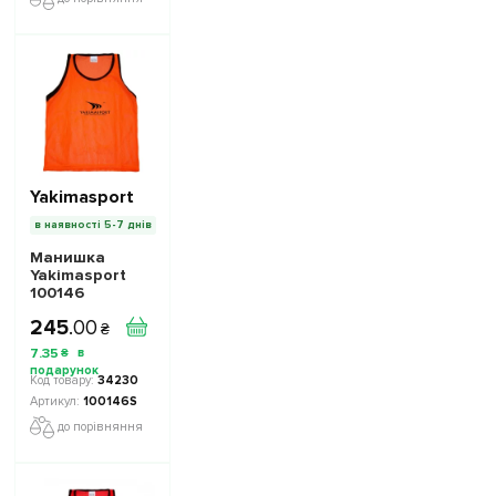
Yakimasport
в наявності 5-7 днів
Манишка
Yakimasport
100146
доросла Колір:
245
.
00
помаранчевий
₴
7
.
35
₴
34230
100146S
до порівняння