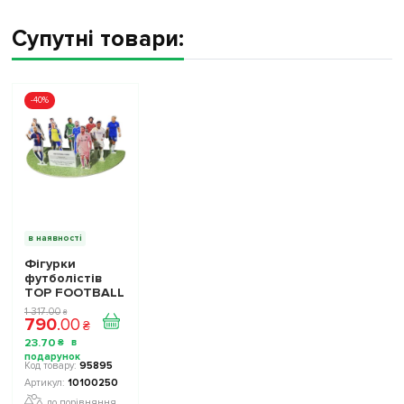
Супутні товари:
-40%
в наявності
Фігурки
футболістів
TOP FOOTBALL
STARS - Набір
1 317
.
00
₴
790
.
00
The Football
₴
Stars
23
.
70
₴
Collection 1
10100250
95895
10100250
до порівняння