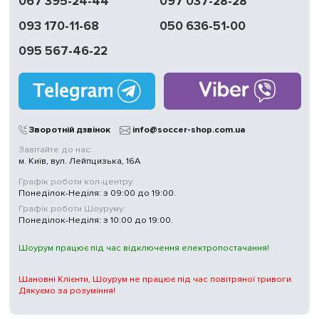
067 395-24-44
097 037-28-28
093 170-11-68
050 636-51-00
Обмін | Повернення
протягом 14 днів
095 567-46-22
Працюємо
без вихідних
Магазини
у Києві
Зворотній дзвінок
info@soccer-shop.com.ua
Завітайте до нас:
м. Київ, вул. Лейпцизька, 16А
Графік роботи кол-центру:
Понеділок-Неділя: з 09:00 до 19:00.
Графік роботи Шоуруму:
Понеділок-Неділя: з 10:00 до 19:00.
Шоурум працює під час відключення електропостачання!
Шановні Клієнти, Шоурум не працює під час повітряної тривоги.
Дякуємо за розуміння!