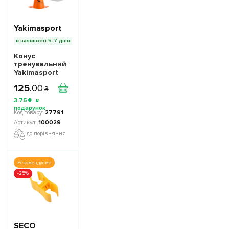
Yakimasport
в наявності 5-7 днів
Конус
тренувальний
Yakimasport
100029 23 см
125
.
00
колір в
₴
асортименті
3
.
75
₴
27791
100029
до порівняння
Рекомендуємо
-25%
SECO