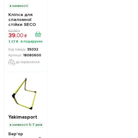
в наявності
Кліпса для
слаломної
стійки SECO
колір: жовтий
52
.
00
₴
39
.
00
₴
1
.
17
₴
35032
18080600
до порівняння
Yakimasport
в наявності 5-7 днів
Бар'єр