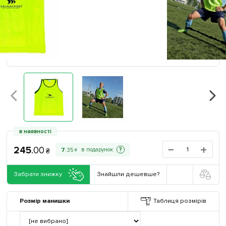
в наявності
245
.
00
?
7
.
35
₴
₴
Забрати знижку
Знайшли дешевше?
Розмір манишки
Таблиця розмірів