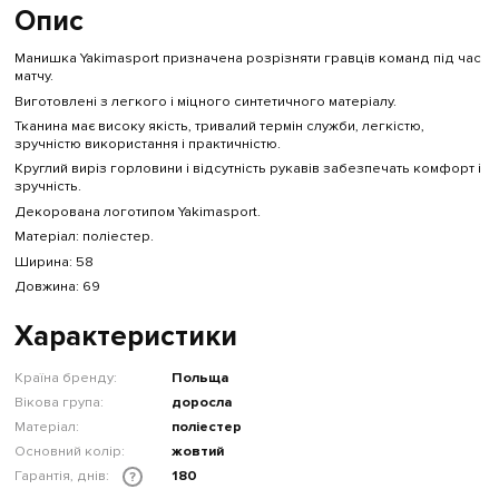
Опис
Манишка Yakimasport призначена розрізняти гравців команд під час
матчу.
Виготовлені з легкого і міцного синтетичного матеріалу.
Тканина має високу якість, тривалий термін служби, легкістю,
зручністю використання і практичністю.
Круглий виріз горловини і відсутність рукавів забезпечать комфорт і
зручність.
Декорована логотипом Yakimasport.
Матеріал: поліестер.
Ширина: 58
Довжина: 69
Характеристики
Країна бренду:
Польща
Вікова група:
доросла
Матеріал:
поліестер
Основний колір:
жовтий
Гарантія, днів:
180
?