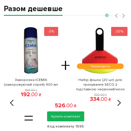
Разом дешевше
‹
›
-3%
-20%
+
Рекомендуємо
Заморозка ICEMIX
Набір фішок (20 шт) для
(заморожуючий спрей) 400 мл
тренування SECO 2
підставкою червоний/неон
198
.
00
₴
192
.
00
₴
420
.
00
₴
334
.
00
₴
526
.
00
₴
=
Купити комплект
Код комплекту:
1595