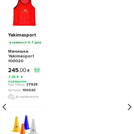
Yakimasport
в наявності 5-7 днів
Манишка
Yakimasport
100020
доросла Колір:
245
.
00
червоний
₴
7
.
35
₴
27929
100020
до порівняння