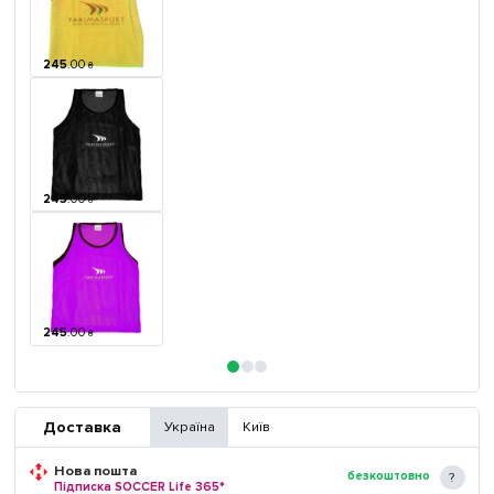
245
.
00
₴
245
.
00
₴
245
.
00
₴
Доставка
Україна
Київ
Нова пошта
безкоштовно
Підписка SOCCER Life 365*