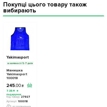
Покупці цього товару також
вибирають
Yakimasport
в наявності 5-7 днів
Манишка
Yakimasport
100018
доросла Колір:
245
.
00
синій
₴
7
.
35
₴
27927
100018
до порівняння