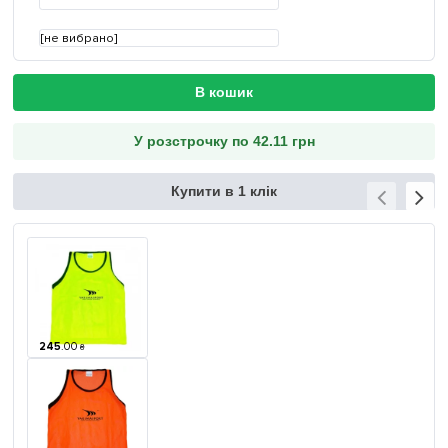
[не вибрано]
В кошик
У розстрочку по 42.11 грн
Купити в 1 клік
245
.
00
₴