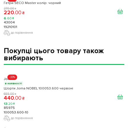
Гетри SECO Master колір: чорний
270
.
00
₴
220
.
00
₴
6
.
60
₴
43004
19210101
до порівняння
Покупці цього товару також
вибирають
-33%
Joma
в наявності
Шорти Joma NOBEL 100053.600 червоні
655
.
00
₴
440
.
00
₴
13
.
20
₴
85975
100053.600-10
до порівняння