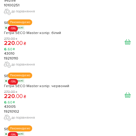
96258
10100251
до порівняння
SECO
Рекомендуємо
в наявності
-19%
Гетри SECO Master колір: білий
270
.
00
₴
220
.
00
₴
6
.
60
₴
43010
19210110
до порівняння
SECO
Рекомендуємо
в наявності
-19%
Гетри SECO Master колір: червоний
270
.
00
₴
220
.
00
₴
6
.
60
₴
43005
19210102
до порівняння
SECO
Рекомендуємо
в наявності
-19%