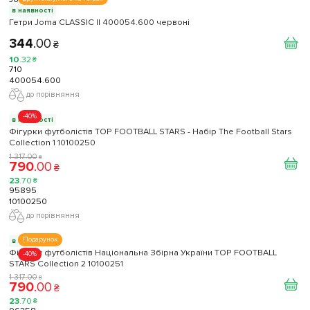
в наявності
Гетри Joma CLASSIC II 400054.600 червоні
344
.
00
₴
10
.
32
₴
710
400054.600
до порівняння
-40%
в наявності
Фігурки футболістів TOP FOOTBALL STARS - Набір The Football Stars
Collection 1 10100250
1 317
.
00
₴
790
.
00
₴
23
.
70
₴
95895
10100250
до порівняння
Подарунок
в наявності
Фігурки футболістів Національна Збірна України TOP FOOTBALL
-40%
STARS Collection 2 10100251
1 317
.
00
₴
790
.
00
₴
23
.
70
₴