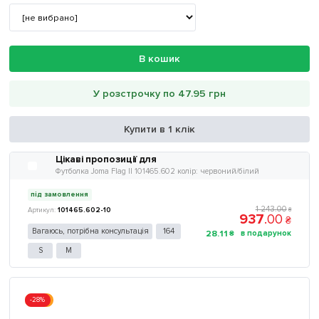
В кошик
У розстрочку по 47.95 грн
Купити в 1 клік
Цікаві пропозиції для
Футболка Joma Flag II 101465.602 колір: червоний/білий
під замовлення
1 243
.
00
101465.602-10
₴
937
.
00
₴
Вагаюсь, потрібна консультація
164
28
.
11
₴
S
M
-28%
Акція