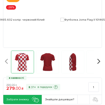
-28%
в наявності
390
.
00
₴
279
.
00
?
8
.
37
₴
₴
Забрати знижку
Знайшли дешевше?