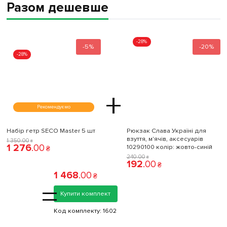
Разом дешевше
-28%
-5%
-20%
-28%
+
Рекомендуємо
Набір гетр SECO Master 5 шт
Рюкзак Слава Україні для
взуття, м'ячів, аксесуарів
1 350
.
00
₴
1 276
.
00
10290100 колiр: жовто-синій
₴
240
.
00
₴
192
.
00
₴
1 468
.
00
₴
=
Купити комплект
Код комплекту:
1602