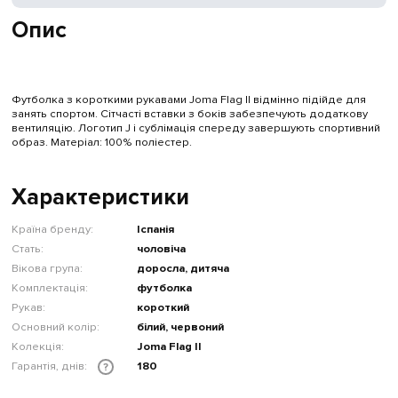
Опис
Футболка з короткими рукавами Joma Flag II відмінно підійде для
занять спортом. Сітчасті вставки з боків забезпечують додаткову
вентиляцію. Логотип J і сублімація спереду завершують спортивний
образ. Матеріал: 100% поліестер.
Характеристики
Країна бренду:
Іспанія
Стать:
чоловіча
Вікова група:
доросла, дитяча
Комплектація:
футболка
Рукав:
короткий
Основний колір:
білий, червоний
Колекція:
Joma Flag II
Гарантія, днів:
180
?