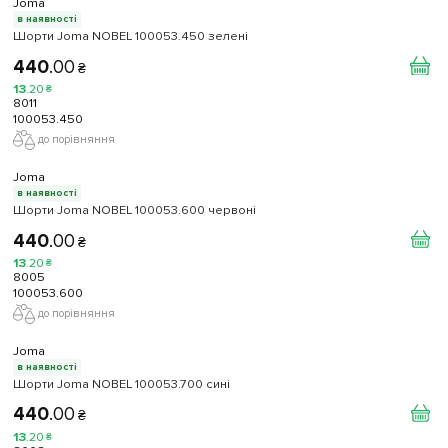
Joma
в наявності
Шорти Joma NOBEL 100053.450 зелені
440
.
00
₴
13
.
20
₴
8011
100053.450
до порівняння
Joma
в наявності
Шорти Joma NOBEL 100053.600 червоні
440
.
00
₴
13
.
20
₴
8005
100053.600
до порівняння
Joma
в наявності
Шорти Joma NOBEL 100053.700 сині
440
.
00
₴
13
.
20
₴