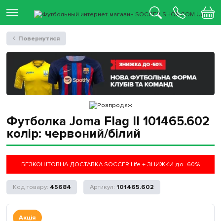
Повернутися
Футболка Joma Flag II 101465.602
колір: червоний/білий
БЕЗКОШТОВНА ДОСТАВКА SOCCER Life + ЗНИЖКИ до -60%
45684
101465.602
Акція