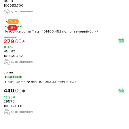
8008
100053.700
до порівняння
Joma
Акція
в наявності
-28%
Футболка Joma Flag II 101465.452 колір: зелений/білий
390
.
00
₴
279
.
00
₴
8
.
37
₴
45682
101465.452
до порівняння
Joma
в наявності
Шорти Joma NOBEL 100053.331 темно-сині
440
.
00
₴
13
.
20
₴
29576
100053.331
до порівняння