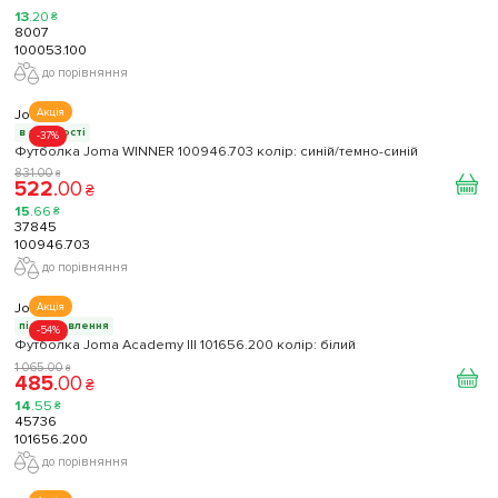
13
.
20
₴
8007
100053.100
до порівняння
Joma
Акція
в наявності
-37%
Футболка Joma WINNER 100946.703 колір: синій/темно-синій
831
.
00
₴
522
.
00
₴
15
.
66
₴
37845
100946.703
до порівняння
Joma
Акція
під замовлення
-54%
Футболка Joma Academy III 101656.200 колір: білий
1 065
.
00
₴
485
.
00
₴
14
.
55
₴
45736
101656.200
до порівняння