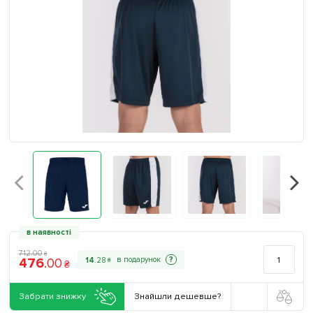
в наявності
712
.
00
₴
476
.
00
?
14
.
28
₴
₴
Забрати знижку
Знайшли дешевше?