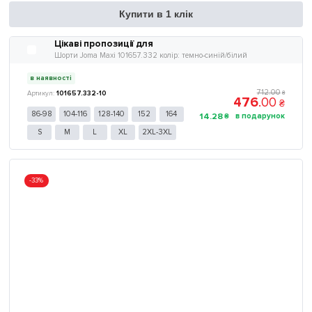
Купити в 1 клік
Цікаві пропозиції для
Шорти Joma Maxi 101657.332 колір: темно-синій/білий
в наявності
712
.
00
101657.332-10
₴
476
.
00
₴
86-98
104-116
128-140
152
164
14
.
28
₴
S
M
L
XL
2XL-3XL
-33%