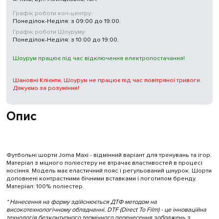
Графік роботи кол-центру:
Понеділок-Неділя: з 09:00 до 19:00.
Графік роботи Шоуруму:
Понеділок-Неділя: з 10:00 до 19:00.
Шоурум працює під час відключення електропостачання!
Шановні Клієнти, Шоурум не працює під час повітряної тривоги.
Дякуємо за розуміння!
Опис
Футбольні шорти Joma Maxi - відмінний варіант для тренувань та ігор.
Матеріал з міцного поліестеру не втрачає властивостей в процесі
носіння. Модель має еластичний пояс і регульований шнурок. Шорти
доповнені контрастними бічними вставками і логотипом бренду.
Матеріал: 100% поліестер.
* Нанесення на форму здійснюється ДТФ методом на
високотехнологічному обладнанні. DTF (Direct To Film) - це інноваційна
технологія безконтурного термічного перенесення зображень з