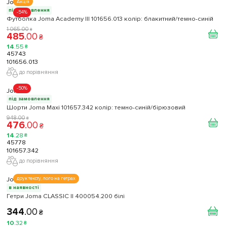
Joma
Акція
під замовлення
-54%
Футболка Joma Academy III 101656.013 колір: блакитний/темно-синій
1 065
.
00
₴
485
.
00
₴
14
.
55
₴
45743
101656.013
до порівняння
-50%
Joma
під замовлення
Шорти Joma Maxi 101657.342 колір: темно-синій/бірюзовий
948
.
00
₴
476
.
00
₴
14
.
28
₴
45778
101657.342
до порівняння
Joma
друк тексту, лого на гетрах
в наявності
Гетри Joma CLASSIC II 400054.200 білі
344
.
00
₴
10
.
32
₴