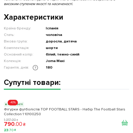
високим ступенем якості та насиченості.
Характеристики
Країна бренду:
Іспанія
Стать:
чоловіча
Вікова група:
доросла, дитяча
Комплектація:
шорти
Основний колір:
білий, темно-синій
Колекція:
Joma Maxi
Гарантія, днів:
180
?
Супутні товари:
-40%
в наявності
Фігурки футболістів TOP FOOTBALL STARS - Набір The Football Stars
Collection 1 10100250
1 317
.
00
₴
790
.
00
₴
23
.
70
₴