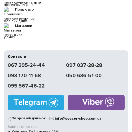
протягом 14 днів
Працюємо
без вихідних
Магазини
у Києві
Контакти
067 395-24-44
097 037-28-28
093 170-11-68
050 636-51-00
095 567-46-22
Зворотній дзвінок
info@soccer-shop.com.ua
Завітайте до нас:
м. Київ, вул. Лейпцизька, 16А