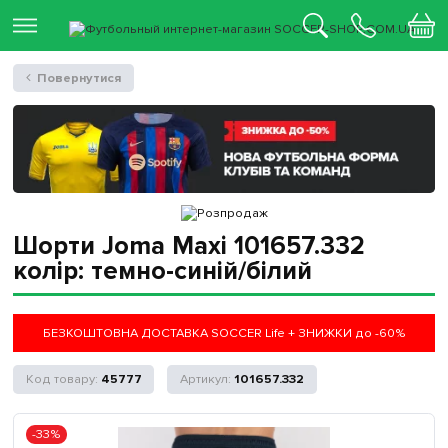
Повернутися
Шорти Joma Maxi 101657.332
колір: темно-синій/білий
БЕЗКОШТОВНА ДОСТАВКА SOCCER Life + ЗНИЖКИ до -60%
45777
101657.332
-33%