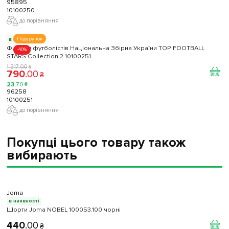
95895
10100250
до порівняння
Подарунок
в наявності
Фігурки футболістів Національна Збірна України TOP FOOTBALL
-40%
STARS Collection 2 10100251
1 317
.
00
₴
790
.
00
₴
23
.
70
₴
96258
10100251
до порівняння
Покупці цього товару також
вибирають
Joma
в наявності
Шорти Joma NOBEL 100053.100 чорні
440
.
00
₴