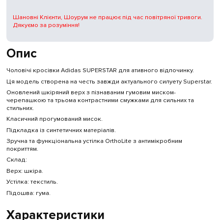
Шановні Клієнти, Шоурум не працює під час повітряної тривоги.
Дякуємо за розуміння!
Опис
Чоловічі кросівки Adidas SUPERSTAR для ативного відпочинку.
Ця модель створена на честь завжди актуального силуету Superstar.
Оновлений шкіряний верх з пізнаваним гумовим миском-
черепашкою та трьома контрастними смужками для сильних та
стильних.
Класичний прогумований мисок.
Підкладка із синтетичних матеріалів.
Зручна та функціональна устілка OrthoLite з антимікробним
покриттям.
Склад:
Верх: шкіра.
Устілка: текстиль.
Підошва: гума.
Характеристики