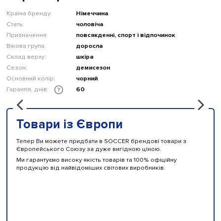
Країна бренду:
Німеччина
Стать:
чоловіча
Призначення:
повсякденні, спорт і відпочинок
Вікова група:
доросла
Склад верху:
шкіра
Сезон:
демисезон
Основний колір:
чорний
Гарантія, днів:
60
?
Товари із Європи
Тепер Ви можете придбати в SOCCER брендові товари з
Європейського Союзу за дуже вигідною ціною.
Ми гарантуємо високу якість товарів та 100% офіційну
продукцію від найвідоміших світових виробників.