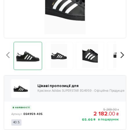
Цікаві пропозиції для
Кросівки Adidas SUPERSTAR EG4959 - Офіційна Продукція
в наявності
5 269
.
00
₴
2 182
.
00
₴
EG4959-405
65
.
46
₴
40.5