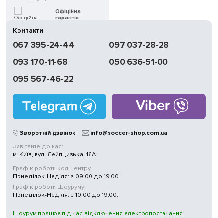
Офіційна
гарантія
Контакти
Швидка
067 395-24-44
097 037-28-28
доставка
093 170-11-68
050 636-51-00
Обмін | Повернення
протягом 14 днів
095 567-46-22
Працюємо
без вихідних
Магазини
у Києві
Зворотній дзвінок
info@soccer-shop.com.ua
Завітайте до нас:
м. Київ, вул. Лейпцизька, 16А
Графік роботи кол-центру:
Понеділок-Неділя: з 09:00 до 19:00.
Графік роботи Шоуруму:
Понеділок-Неділя: з 10:00 до 19:00.
Шоурум працює під час відключення електропостачання!