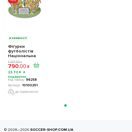
-40%
в наявності
Фігурки
футболістів
Національна
Збірна України
1 317
.
00
₴
790
.
00
TOP FOOTBALL
₴
STARS
23
.
70
₴
Collection 2
10100251
96258
10100251
до порівняння
© 2008—2026
SOCCER-SHOP.COM.UA