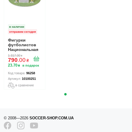
в наличии
отправим сегодня
Фигурки
футболистов
Национальная
Сборная
1 317
.
00
₴
Украины TOP
790
.
00
₴
FOOTBALL
23
.
70
₴
STARS
Collection 2
96258
10100251
10100251
в сравнение
© 2008—2026
SOCCER-SHOP.COM.UA