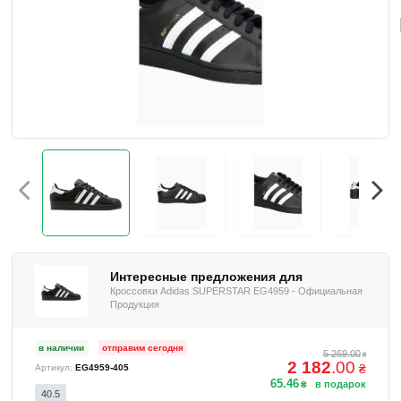
Интересные предложения для
Кроссовки Adidas SUPERSTAR EG4959 - Официальная
Продукция
в наличии
отправим сегодня
5 269
.
00
₴
2 182
.
00
₴
EG4959-405
65
.
46
₴
40.5