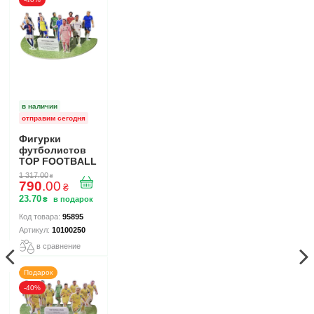
в наличии
отправим сегодня
Фигурки
футболистов
TOP FOOTBALL
STARS - Набор
1 317
.
00
₴
The Football
790
.
00
₴
Stars Collection
23
.
70
₴
1 10100250
95895
10100250
в сравнение
Подарок
-40%