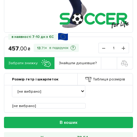
в наявності 7-10 дн з ЄС
457
.
00
?
13
.
71
₴
₴
Забрати знижку
Знайшли дешевше?
Розмір гетр і шкарпеток
Таблиця розмірів
[не вибрано]
В кошик