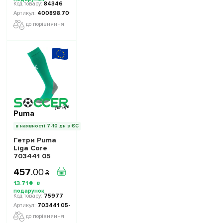
84346
400898.701
до порівняння
Puma
в наявності 7-10 дн з ЄС
Гетри Puma
Liga Core
703441 05
457
.
00
₴
13
.
71
₴
75977
703441 05-1003
до порівняння