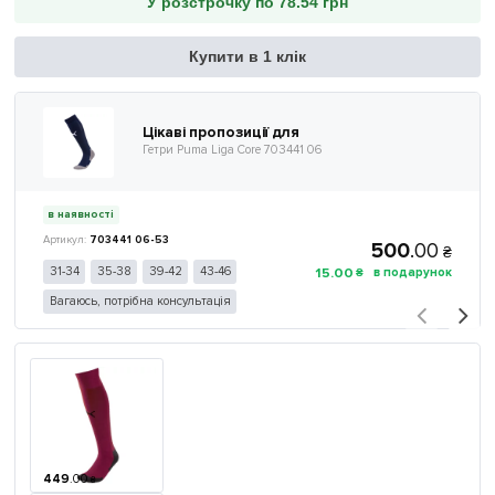
У розстрочку по 78.54 грн
Купити в 1 клік
Цікаві пропозиції для
Гетри Puma Liga Core 703441 06
в наявності
703441 06-53
500
.
00
₴
15
.
00
31-34
35-38
39-42
43-46
₴
Вагаюсь, потрібна консультація
449
.
00
₴