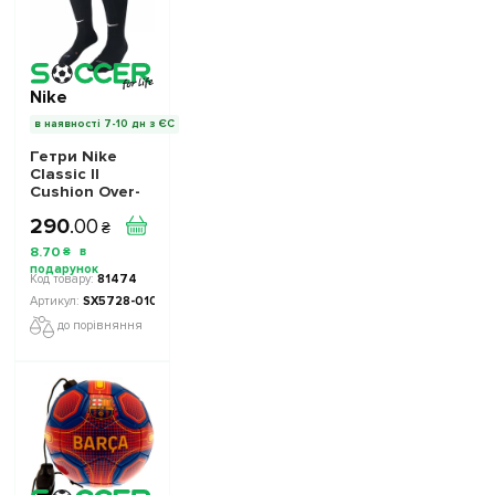
Nike
в наявності 7-10 дн з ЄС
Гетри Nike
Classic II
Cushion Over-
the-Calf
290
.
00
SX5728-010 -
₴
Офіційна
8
.
70
₴
Продукція
81474
SX5728-010-1004
до порівняння