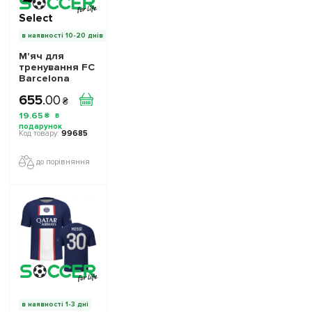
Select
в наявності 10-20 днів
М'яч для
тренування FC
Barcelona
розмір 2
655
.
00
₴
19
.
65
₴
99685
до порівняння
в наявності 1-3 дні