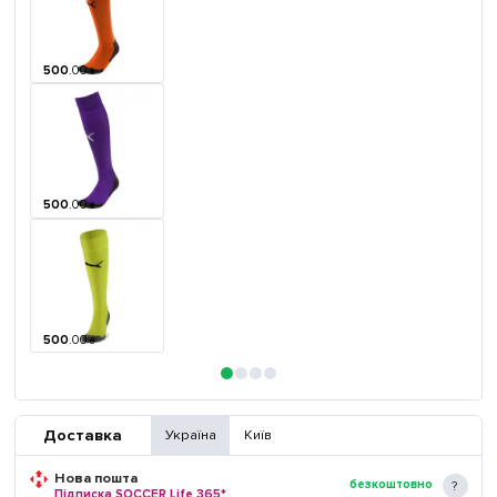
500
.
00
₴
500
.
00
₴
500
.
00
₴
Доставка
Україна
Київ
Нова пошта
безкоштовно
Підписка SOCCER Life 365*