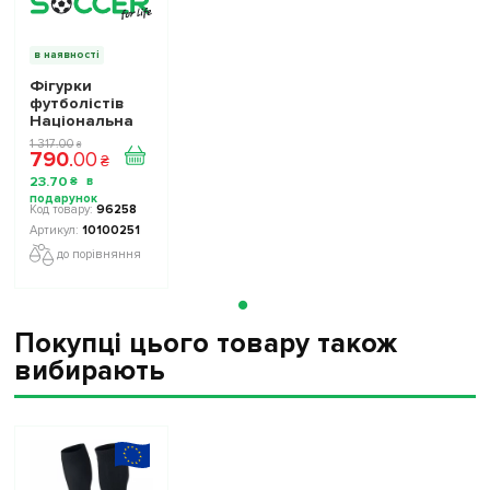
в наявності
Фігурки
футболістів
Національна
Збірна України
1 317
.
00
₴
790
.
00
TOP FOOTBALL
₴
STARS
23
.
70
₴
Collection 2
10100251
96258
10100251
до порівняння
Покупці цього товару також
вибирають