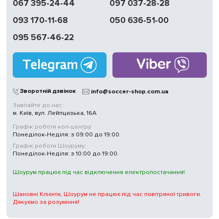
067 395-24-44
097 037-28-28
доставка
093 170-11-68
050 636-51-00
Обмін | Повернення
протягом 14 днів
095 567-46-22
Працюємо
без вихідних
Магазини
у Києві
Зворотній дзвінок
info@soccer-shop.com.ua
Завітайте до нас:
м. Київ, вул. Лейпцизька, 16А
Графік роботи кол-центру:
Понеділок-Неділя: з 09:00 до 19:00.
Графік роботи Шоуруму:
Понеділок-Неділя: з 10:00 до 19:00.
Шоурум працює під час відключення електропостачання!
Шановні Клієнти, Шоурум не працює під час повітряної тривоги.
Дякуємо за розуміння!