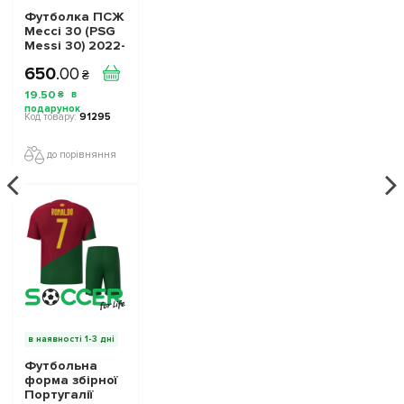
Футболка ПСЖ
Мессі 30 (PSG
Messi 30) 2022-
2023 ігрова/
650
.
00
повсякденна
₴
10223912 колiр:
19
.
50
₴
темно-синій
91295
до порівняння
в наявності 1-3 дні
Футбольна
форма збірної
Португалії