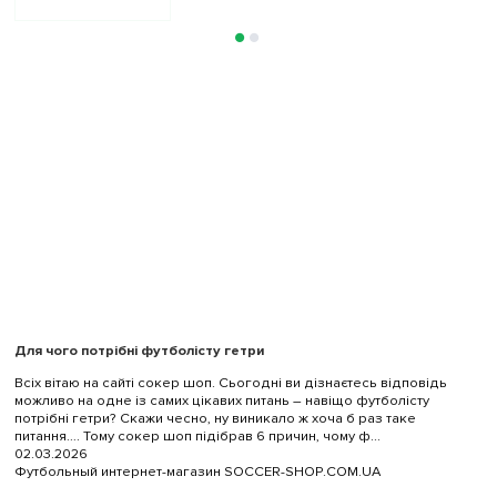
Для чого потрібні футболісту гетри
Всіх вітаю на сайті сокер шоп. Сьогодні ви дізнаєтесь відповідь
можливо на одне із самих цікавих питань – навіщо футболісту
потрібні гетри? Скажи чесно, ну виникало ж хоча б раз таке
питання…. Тому сокер шоп підібрав 6 причин, чому ф...
02.03.2026
Футбольный интернет-магазин SOCCER-SHOP.COM.UA