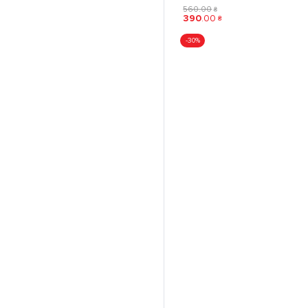
560
.
00
₴
390
.
00
₴
-30%