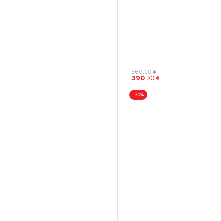
560
.
00
₴
390
.
00
₴
-30%