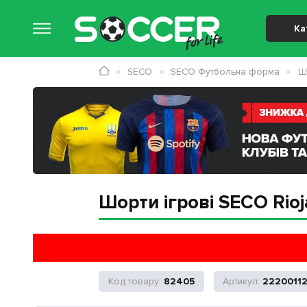
Ка
SECO
SECO Футбольна форма
Ш
Шорти ігрові SECO Rioj
82405
2220011