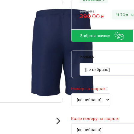
560
.
00
₴
11
.
70
390
.
00
₴
₴
Забрати знижку
Розмір
Номер на шортах
:
Колір номеру на шортах
: