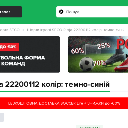
талог
орти SECO
Шорти ігрові SECO Rioja 22200112 колiр: темно-синій
a 22200112 колiр: темно-синій
БЕЗКОШТОВНА ДОСТАВКА SOCCER Life + ЗНИЖКИ до -60%
2
в наявності