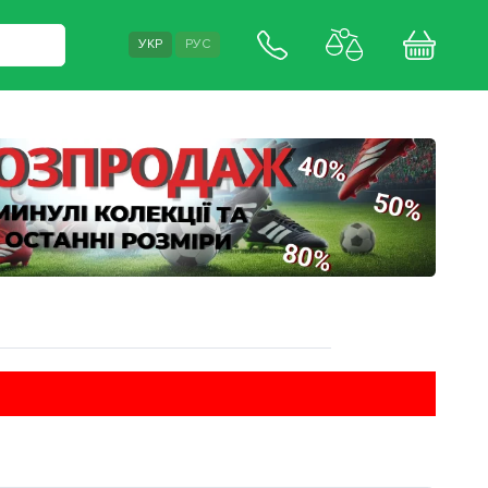
УКР
РУС