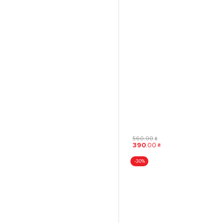
560
.
00
₴
390
.
00
₴
-30%