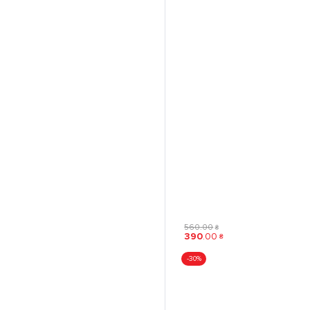
560
.
00
₴
390
.
00
₴
-30%