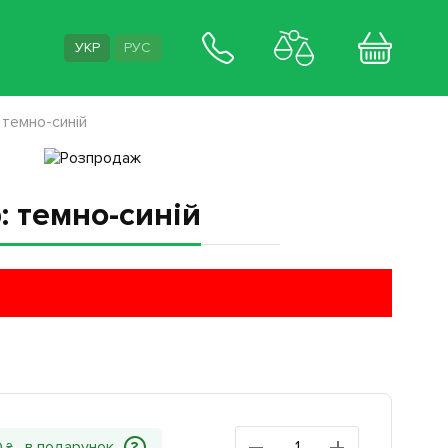
УКР
РУС
 темно-синій
: темно-синій