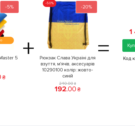
-50%
-5%
-20%
1
+
=
мо
Куп
Master 5
Рюкзак Слава Україні для
Код 
взуття, м'ячів, аксесуарів
10290100 колiр: жовто-
0
синій
₴
240
.
00
₴
192
.
00
₴