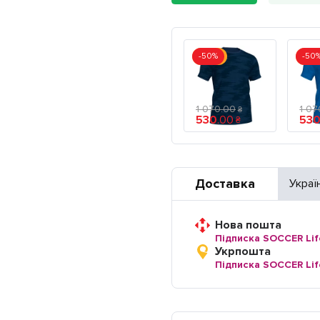
-50%
-50
Акція
Акц
1 070
.
00
1 07
₴
530
.
00
53
₴
Доставка
Украї
Нова пошта
Підписка SOCCER Lif
Укрпошта
Підписка SOCCER Lif