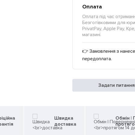
Оплата
Оплата під час отриманн
Безготівковими для юрид
PrivatPay, Apple Pay, К
магазині.
👉 Замовлення з нанесе
передоплата.
Задати питання
іційна
Швидка
Обмін |
рантія
доставка
протяго