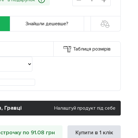
?
0
₴
Знайшли дешевше?
Таблиця розмірів
, Гравці
Налаштуй продукт під себе
строчку по 91.08 грн
Купити в 1 клік