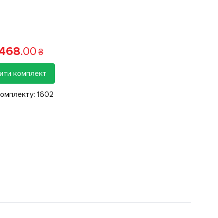
 468
.
00
₴
ити комплект
комплекту:
1602