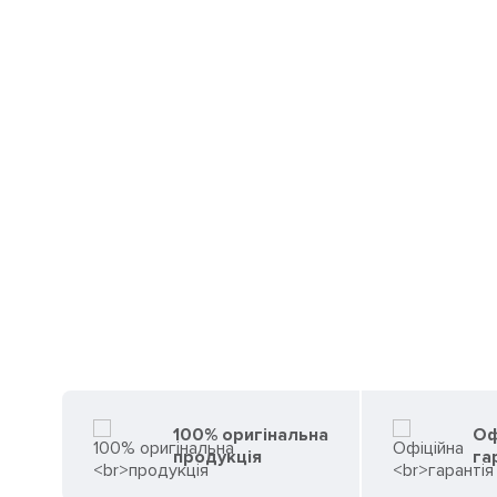
100% оригінальна
Оф
продукція
га