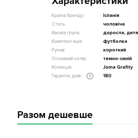
Характеристики
Країна бренду:
Іспанія
Стать:
чоловіча
Вікова група:
доросла, дит
Комплектація:
футболка
Рукав:
короткий
Основний колір:
темно-синій
Колекція:
Joma Grafity
Гарантія, днів:
180
?
Разом дешевше