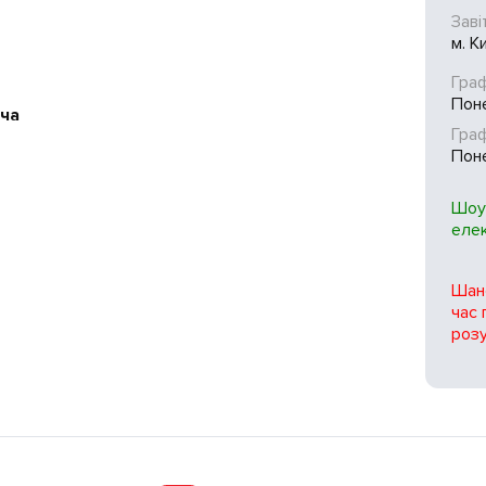
Заві
м. К
Граф
Поне
яча
Гра
Поне
Шоу
еле
Шано
час 
розу