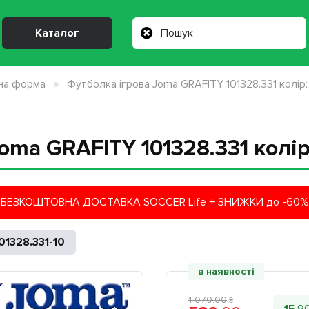
Каталог
на форма
Футболка ігрова Joma GRAFITY 101328.331 колір:
oma GRAFITY 101328.331 колір
БЕЗКОШТОВНА ДОСТАВКА SOCCER Life + ЗНИЖКИ до -60%
01328.331-10
в наявності
1 070
.
00
₴