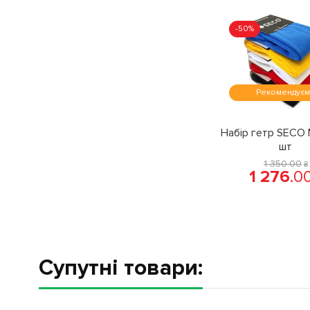
-50%
Рекомендує
Набір гетр SECO 
шт
1 350
.
00
₴
1 276
.
0
Супутні товари: