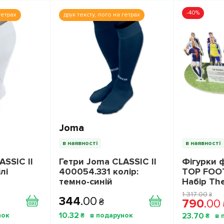
-40%
гетрах
друк тексту, лого на гетрах
Joma
в наявності
в наявності
ASSIC II
Гетри Joma CLASSIC II
Фігурки 
лі
400054.331 колір:
TOP FOOT
темно-синій
Набір The
Stars Coll
1 317
.
00
₴
344
.
00
1010025
₴
790
.
00
10
.
32
23
.
70
₴
₴