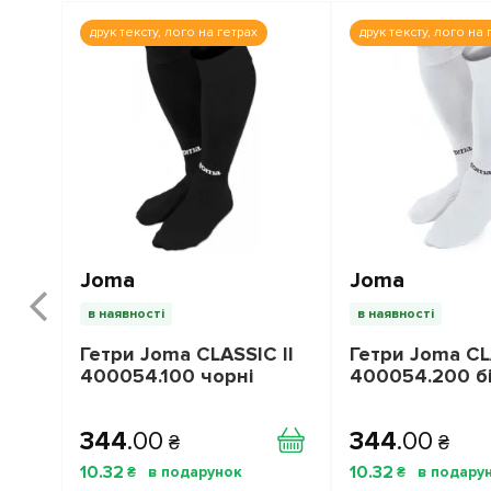
друк тексту, лого на гетрах
друк тексту, лого на 
Joma
Joma
в наявності
в наявності
Гетри Joma CLASSIC II
Гетри Joma CL
400054.100 чорні
400054.200 бі
344
.
00
344
.
00
₴
₴
10
.
32
10
.
32
₴
₴