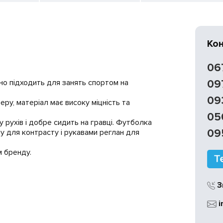
Ко
06
но підходить для занять спортом на
09
09
еру, матеріал має високу міцність та
05
 рухів і добре сидить на гравці. Футболка
09
у для контрасту і рукавами реглан для
 бренду.
З
i