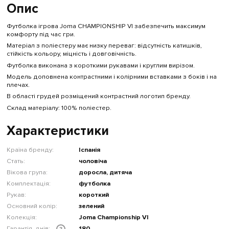
Опис
Футболка ігрова Joma CHAMPIONSHIP VI забезпечить максимум
комфорту під час гри.
Матеріал з поліестеру має низку переваг: відсутність катишків,
стійкість кольору, міцність і довговічність.
Футболка виконана з короткими рукавами і круглим вирізом.
Модель доповнена контрастними і колірними вставками з боків і на
плечах.
В області грудей розміщений контрастний логотип бренду.
Склад матеріалу: 100% поліестер.
Характеристики
Країна бренду:
Іспанія
Стать:
чоловіча
Вікова група:
доросла, дитяча
Комплектація:
футболка
Рукав:
короткий
Основний колір:
зелений
Колекція:
Joma Championship VI
Гарантія, днів:
180
?