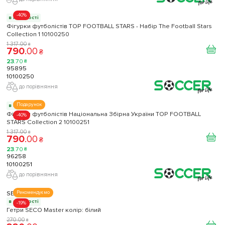
-40%
в наявності
Фігурки футболістів TOP FOOTBALL STARS - Набір The Football Stars
Collection 1 10100250
1 317
.
00
₴
790
.
00
₴
23
.
70
₴
95895
10100250
до порівняння
Подарунок
в наявності
Фігурки футболістів Національна Збірна України TOP FOOTBALL
-40%
STARS Collection 2 10100251
1 317
.
00
₴
790
.
00
₴
23
.
70
₴
96258
10100251
до порівняння
SECO
Рекомендуємо
в наявності
-19%
Гетри SECO Master колір: білий
270
.
00
₴