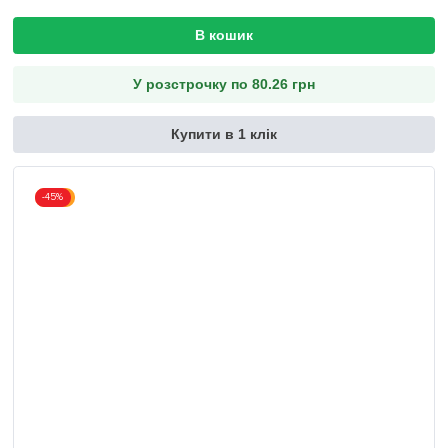
В кошик
У розстрочку по 80.26 грн
Купити в 1 клік
-45%
Акція