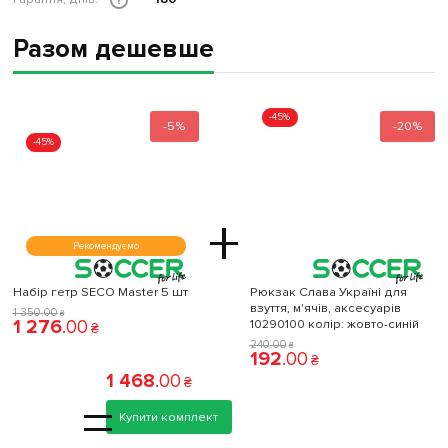
Разом дешевше
-45%
-5%
-20%
-45%
+
Рекомендуємо
Набір гетр SECO Master 5 шт
Рюкзак Слава Україні для
взуття, м'ячів, аксесуарів
1 350
.
00
₴
1 276
.
00
10290100 колiр: жовто-синій
₴
240
.
00
₴
192
.
00
₴
1 468
.
00
₴
=
Купити комплект