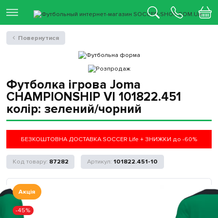
Повернутися
Футболка ігрова Joma
CHAMPIONSHIP VI 101822.451
колір: зелений/чорний
БЕЗКОШТОВНА ДОСТАВКА SOCCER Life + ЗНИЖКИ до -60%
87282
101822.451-10
Акція
-45%