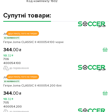
Код комплекту:
1602
Супутні товари:
Joma
друк тексту, лого на гетрах
в наявності
Гетри Joma CLASSIC II 400054.100 чорні
344
.
00
₴
10
.
32
₴
706
400054.100
до порівняння
Joma
друк тексту, лого на гетрах
в наявності
Гетри Joma CLASSIC II 400054.200 білі
344
.
00
₴
10
.
32
₴
705
400054.200
до порівняння