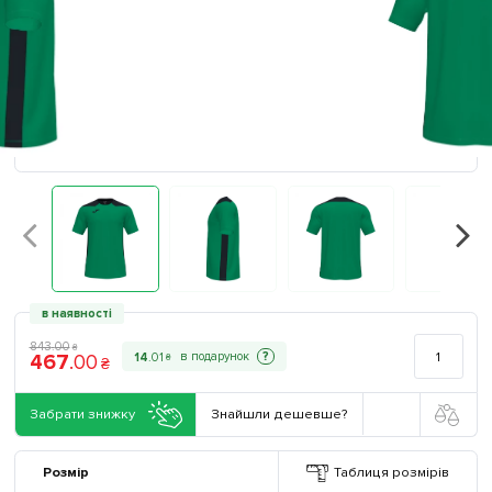
в наявності
843
.
00
₴
467
.
00
?
14
.
01
₴
₴
Забрати знижку
Знайшли дешевше?
Розмір
Таблиця розмірів