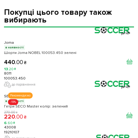
Покупці цього товару також
вибирають
Joma
в наявності
Шорти Joma NOBEL 100053.450 зелені
440
.
00
₴
13
.
20
₴
8011
100053.450
до порівняння
SECO
Рекомендуємо
в наявності
-19%
Гетри SECO Master колір: зелений
270
.
00
₴
220
.
00
₴
6
.
60
₴
43008
19210107