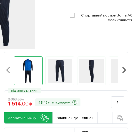
під замовлення
2 363
.
00
₴
1 514
.
00
?
45
.
42
₴
₴
Забрати знижку
Знайшли дешевше?