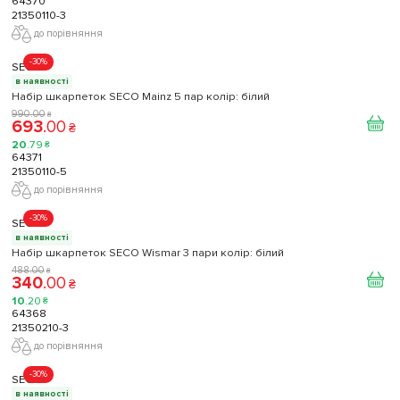
64370
21350110-3
до порівняння
-30%
SECO
в наявності
Набір шкарпеток SECO Mainz 5 пар колір: білий
990
.
00
₴
693
.
00
₴
20
.
79
₴
64371
21350110-5
до порівняння
-30%
SECO
в наявності
Набір шкарпеток SECO Wismar 3 пари колір: білий
488
.
00
₴
340
.
00
₴
10
.
20
₴
64368
21350210-3
до порівняння
-30%
SECO
в наявності