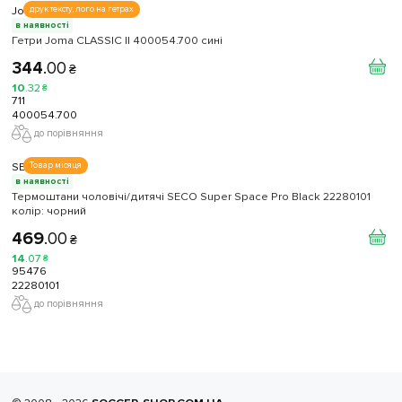
Joma
друк тексту, лого на гетрах
в наявності
Гетри Joma CLASSIC II 400054.700 сині
344
.
00
₴
10
.
32
₴
711
400054.700
до порівняння
SECO
Товар місяця
в наявності
Термоштани чоловічі/дитячі SECO Super Space Pro Black 22280101
колiр: чорний
469
.
00
₴
14
.
07
₴
95476
22280101
до порівняння