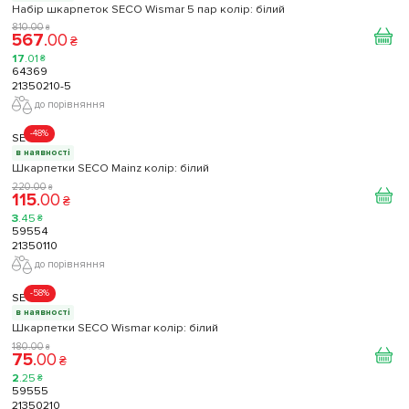
Набір шкарпеток SECO Wismar 5 пар колір: білий
810
.
00
₴
567
.
00
₴
17
.
01
₴
64369
21350210-5
до порівняння
-48%
SECO
в наявності
Шкарпетки SECO Mainz колір: білий
220
.
00
₴
115
.
00
₴
3
.
45
₴
59554
21350110
до порівняння
-58%
SECO
в наявності
Шкарпетки SECO Wismar колір: білий
180
.
00
₴
75
.
00
₴
2
.
25
₴
59555
21350210