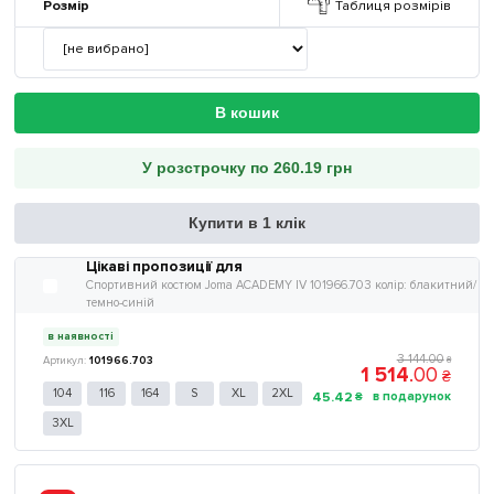
Розмір
Таблиця розмірів
В кошик
У розстрочку по 260.19 грн
Купити в 1 клік
Цікаві пропозиції для
Спортивний костюм Joma ACADEMY IV 101966.703 колір: блакитний/
темно-синій
в наявності
3 144
.
00
101966.703
₴
1 514
.
00
₴
104
116
164
S
XL
2XL
45
.
42
₴
3XL