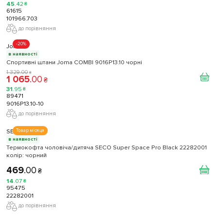
45
.
42
₴
61615
101966.703
до порівняння
-20%
Joma
в наявності
Спортивні штани Joma COMBI 9016P13.10 чорні
1 329
.
00
₴
1 065
.
00
₴
31
.
95
₴
89471
9016P13.10-10
до порівняння
SECO
Товар місяця
в наявності
Термокофта чоловіча/дитяча SECO Super Space Pro Black 22282001
колiр: чорний
469
.
00
₴
14
.
07
₴
95475
22282001
до порівняння