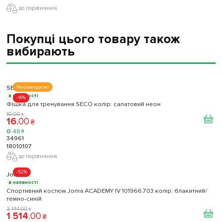
до порівняння
Покупці цього товару також
вибирають
SECO
Рекомендуємо
в наявності
-16%
Фішка для тренування SECO колір: салатовий неон
19
.
00
₴
16
.
00
₴
0
.
48
₴
34961
18010107
до порівняння
-52%
Joma
в наявності
Спортивний костюм Joma ACADEMY IV 101966.703 колір: блакитний/
темно-синій
3 144
.
00
₴
1 514
.
00
₴