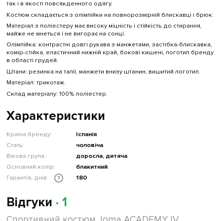
так і в якості повсякденного одягу.
Костюм складається з олімпійки на повнорозмірній блискавці і брюк.
Матеріал з поліестеру має високу міцність і стійкість до стирання,
майже не мнеться і не вигорає на сонці.
Олімпійка: контрастні довгі рукава з манжетами, застібка-блискавка,
комір-стійка, еластичний нижній край, бокові кишені, логотип бренду
в області грудей.
Штани: резинка на талії, манжети внизу штанин, вишитий логотип.
Матеріал: трикотаж.
Склад матеріалу: 100% поліестер.
Характеристики
Країна бренду:
Іспанія
Стать:
чоловіча
Вікова група:
доросла, дитяча
Основний колір:
блакитний
Гарантія, днів:
180
?
Відгуки
· 1
Спортивний костюм Joma ACADEMY IV