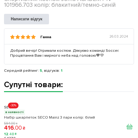
101966.703 колір: блакитний/темно-синій
Написати відгук
Ганна
26.03.2024
Добрий вечір! Отримали костюм. Дякуємо команді Soccer.
Процвітання Вам і мирного неба над головою💙💛
Середній рейтинг:
5
, відгуків:
1
Супутні товари:
-30%
SECO
в наявності
Набір шкарпеток SECO Mainz 3 пари колір: білий
594
.
00
₴
416
.
00
₴
12
.
48
₴