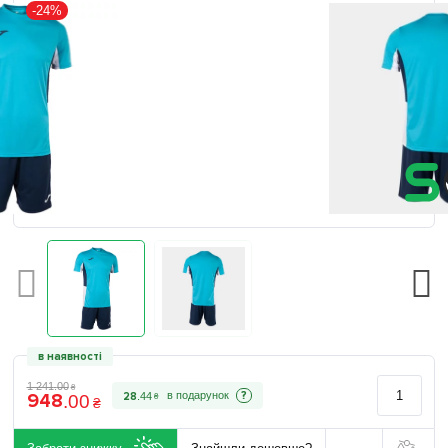
-24%
в наявності
1 241
.
00
₴
948
?
28
.
44
.
00
₴
₴