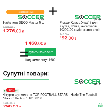
+
Рекомендуємо
Набір гетр SECO Master 5 шт
Рюкзак Слава Україні для
взуття, м'ячів, аксесуарів
1 350
.
00
₴
1 276
10290100 колiр: жовто-синій
.
00
₴
240
.
00
₴
192
.
00
₴
1 468
.
00
₴
=
Купити комплект
Код комплекту:
1602
Супутні товари:
-40%
в наявності
Фігурки футболістів TOP FOOTBALL STARS - Набір The Football
Stars Collection 1 10100250
1 317
.
00
₴
790
.
00
₴