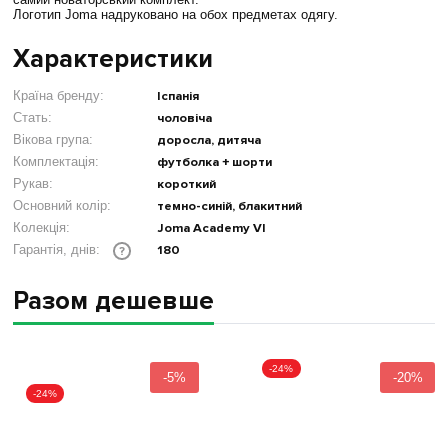
Логотип Joma надруковано на обох предметах одягу.
Характеристики
Країна бренду:
Іспанія
Стать:
чоловіча
Вікова група:
доросла, дитяча
Комплектація:
футболка + шорти
Рукав:
короткий
Основний колір:
темно-синій, блакитний
Колекція:
Joma Academy VI
180
Гарантія, днів:
?
Разом дешевше
-24%
-5%
-20%
-24%