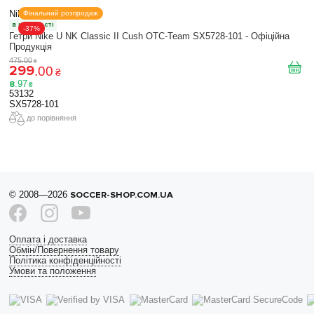
Nike
Фінальний розпродаж
в наявності
-37%
Гетри Nike U NK Classic II Cush OTC-Team SX5728-101 - Офіційна
Продукція
475
.
00
₴
299
.
00
₴
8
.
97
₴
53132
SX5728-101
до порівняння
© 2008—2026
SOCCER-SHOP.COM.UA
Оплата і доставка
Обмін/Повернення товару
Політика конфіденційності
Умови та положення