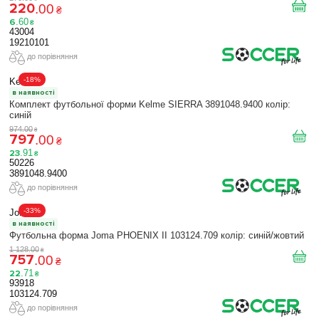
220
.
00
₴
6
.
60
₴
43004
19210101
до порівняння
-18%
Kelme
в наявності
Комплект футбольної форми Kelme SIERRA 3891048.9400 колір:
синій
974
.
00
₴
797
.
00
₴
23
.
91
₴
50226
3891048.9400
до порівняння
-33%
Joma
в наявності
Футбольна форма Joma PHOENIX II 103124.709 колір: синій/жовтий
1 128
.
00
₴
757
.
00
₴
22
.
71
₴
93918
103124.709
до порівняння