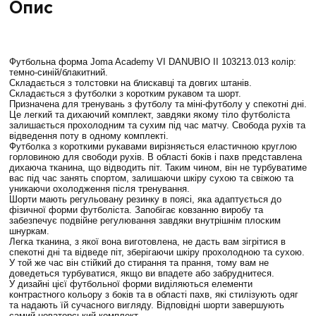
Опис
Футбольна форма Joma Academy VI DANUBIO II 103213.013 колір:
темно-синій/блакитний.
Складається з толстовки на блискавці та довгих штанів.
Складається з футболки з коротким рукавом та шорт.
Призначена для тренувань з футболу та міні-футболу у спекотні дні.
Це легкий та дихаючий комплект, завдяки якому тіло футболіста
залишається прохолодним та сухим під час матчу. Свобода рухів та
відведення поту в одному комплекті.
Футболка з короткими рукавами вирізняється еластичною круглою
горловиною для свободи рухів. В області боків і пахв представлена
дихаюча тканина, що відводить піт. Таким чином, він не турбуватиме
вас під час занять спортом, залишаючи шкіру сухою та свіжою та
уникаючи охолодження після тренування.
Шорти мають регульовану резинку в поясі, яка адаптується до
фізичної форми футболіста. Запобігає ковзанню виробу та
забезпечує подвійне регулювання завдяки внутрішнім плоским
шнуркам.
Легка тканина, з якої вона виготовлена, не дасть вам зігрітися в
спекотні дні та відведе піт, зберігаючи шкіру прохолодною та сухою.
У той же час він стійкий до стирання та прання, тому вам не
доведеться турбуватися, якщо ви впадете або забруднитеся.
У дизайні цієї футбольної форми виділяються елементи
контрастного кольору з боків та в області пахв, які стилізують одяг
та надають їй сучасного вигляду. Відповідні шорти завершують
самий новаторський комплект.