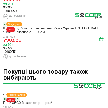
23
.
70
₴
95895
10100250
до порівняння
Подарунок
в наявності
Фігурки футболістів Національна Збірна України TOP FOOTBALL
-40%
STARS Collection 2 10100251
1 317
.
00
₴
790
.
00
₴
23
.
70
₴
96258
10100251
до порівняння
Покупці цього товару також
вибирають
SECO
Рекомендуємо
в наявності
-19%
Гетри SECO Master колір: чорний
270
.
00
₴