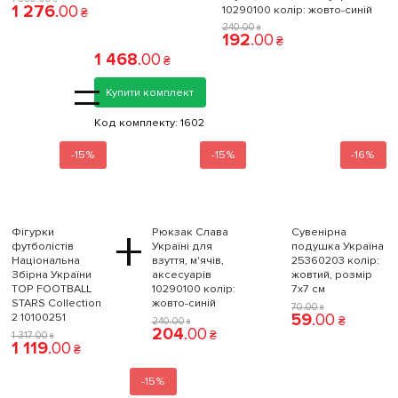
1 276
.
00
10290100 колiр: жовто-синій
₴
240
.
00
₴
192
.
00
₴
1 468
.
00
₴
=
Купити комплект
Код комплекту:
1602
-15%
-15%
-16%
+
Фігурки
Рюкзак Слава
Сувенірна
футболістів
Україні для
подушка Україна
Національна
взуття, м'ячів,
25360203 колiр:
Збірна України
аксесуарів
жовтий, розмір
TOP FOOTBALL
10290100 колiр:
7x7 см
STARS Collection
жовто-синій
70
.
00
₴
59
.
00
2 10100251
₴
240
.
00
₴
204
.
00
₴
1 317
.
00
₴
1 119
.
00
₴
-15%