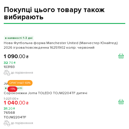
Покупці цього товару також
вибирають
в наявності 1-3 дні
Нова Футбольна форма Manchester United (Манчестер Юнайтед)
2026 ігрова/повсякденна 16251902 колiр: червоний
1 090
.
00
₴
32
.
70
₴
103193
до порівняння
Joma
ОРИГІНАЛ 100%
в наявності
-15%
Сороконіжки Joma TOLEDO TOJW2204TF дитячі
1 227
.
00
₴
1 040
.
00
₴
31
.
20
₴
76568
TOJW2204TF
до порівняння