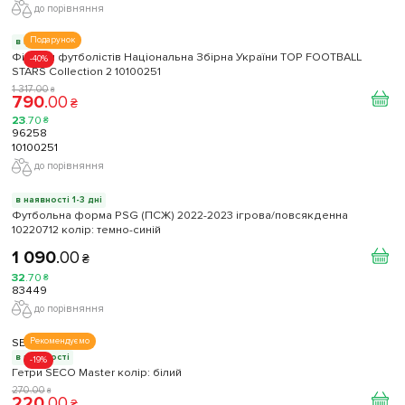
до порівняння
Подарунок
в наявності
Фігурки футболістів Національна Збірна України TOP FOOTBALL
-40%
STARS Collection 2 10100251
1 317
.
00
₴
790
.
00
₴
23
.
70
₴
96258
10100251
до порівняння
в наявності 1-3 дні
Футбольна форма PSG (ПСЖ) 2022-2023 ігрова/повсякденна
10220712 колiр: темно-синій
1 090
.
00
₴
32
.
70
₴
83449
до порівняння
SECO
Рекомендуємо
в наявності
-19%
Гетри SECO Master колір: білий
270
.
00
₴
220
.
00
₴