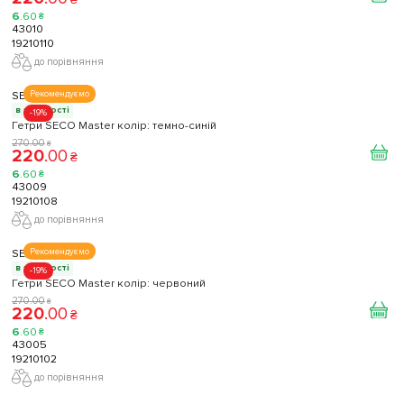
6
.
60
₴
43010
19210110
до порівняння
SECO
Рекомендуємо
в наявності
-19%
Гетри SECO Master колір: темно-синій
270
.
00
₴
220
.
00
₴
6
.
60
₴
43009
19210108
до порівняння
SECO
Рекомендуємо
в наявності
-19%
Гетри SECO Master колір: червоний
270
.
00
₴
220
.
00
₴
6
.
60
₴
43005
19210102
до порівняння