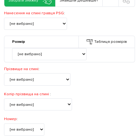
Забрати знижку
Знайшли дешевше?
Нанесення на спині гравця PSG
:
Розмір
Таблиця розмірів
Прізвище на спині
:
Колір прізвища на спині
:
Номер
: