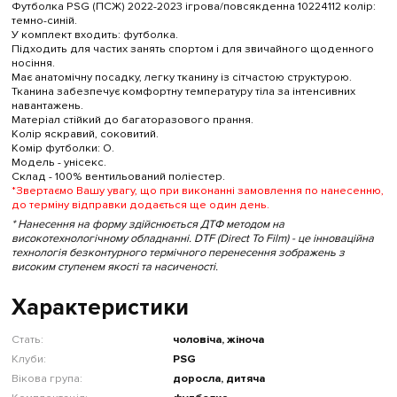
Футболка PSG (ПСЖ) 2022-2023 ігрова/повсякденна 10224112 колiр:
темно-синій.
У комплект входить: футболка.
Підходить для частих занять спортом і для звичайного щоденного
носіння.
Має анатомічну посадку, легку тканину із сітчастою структурою.
Тканина забезпечує комфортну температуру тіла за інтенсивних
навантажень.
Матеріал стійкий до багаторазового прання.
Колір яскравий, соковитий.
Комір футболки: O.
Модель - унісекс.
Склад - 100% вентильований поліестер.
*Звертаємо Вашу увагу, що при виконанні замовлення по нанесенню,
до терміну відправки додається ще один день.
* Нанесення на форму здійснюється ДТФ методом на
високотехнологічному обладнанні. DTF (Direct To Film) - це інноваційна
технологія безконтурного термічного перенесення зображень з
високим ступенем якості та насиченості.
Характеристики
Стать:
чоловіча, жіноча
Клуби:
PSG
Вікова група:
доросла, дитяча