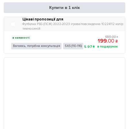
Купити в 1 клік
Цікаві пропозиції для
Футболка PSG (ПСЖ) 2022-2023 ігрова/повсякденна 10224112 колiр:
темно-синій
650
.
00
₴
в наявності
199
.
00
₴
Вагаюсь, потрібна консультація
5XS (110-116)
5
.
97
₴