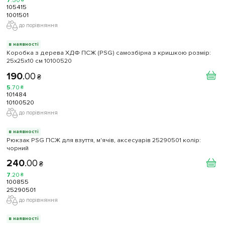
7
.
50
₴
105415
1001501
до порівняння
в наявності
Коробка з дерева ХДФ ПСЖ (PSG) самозбірна з кришкою розмір:
25х25х10 см 10100520
190
.
00
₴
5
.
70
₴
101484
10100520
до порівняння
в наявності
Рюкзак PSG ПСЖ для взуття, м'ячів, аксесуарів 25290501 колiр:
чорний
240
.
00
₴
7
.
20
₴
100855
25290501
до порівняння
в наявності