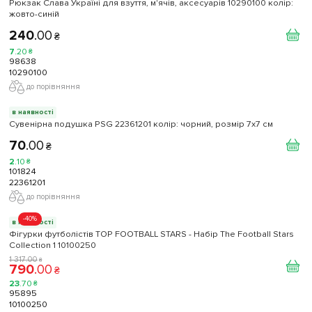
Рюкзак Слава Україні для взуття, м'ячів, аксесуарів 10290100 колiр:
жовто-синій
240
.
00
₴
7
.
20
₴
98638
10290100
до порівняння
в наявності
Сувенірна подушка PSG 22361201 колiр: чорний, розмір 7x7 см
70
.
00
₴
2
.
10
₴
101824
22361201
до порівняння
-40%
в наявності
Фігурки футболістів TOP FOOTBALL STARS - Набір The Football Stars
Collection 1 10100250
1 317
.
00
₴
790
.
00
₴
23
.
70
₴
95895
10100250