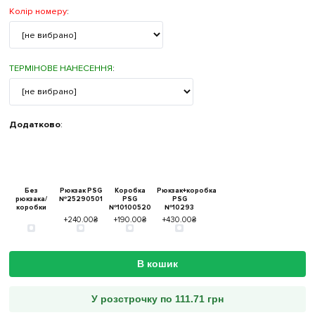
Колір номеру
:
ТЕРМІНОВЕ НАНЕСЕННЯ
:
Додатково
:
Без
Рюкзак PSG
Коробка
Рюкзак+коробка
рюкзака/
№25290501
PSG
PSG
коробки
№10100520
№10293
+240.00₴
+190.00₴
+430.00₴
В кошик
У розстрочку по 111.71 грн