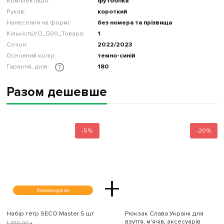
Комплектація:
футболка
Рукав:
короткий
Нанесення на формі:
без номера та прізвища
КількістьУО_500_Товара:
1
Сезон:
2022/2023
Основний колір:
темно-синій
Гарантія, днів:
180
?
Разом дешевше
-5%
-20%
+
Рекомендуємо
Набір гетр SECO Master 5 шт
Рюкзак Слава Україні для
взуття, м'ячів, аксесуарів
1 350
.
00
₴