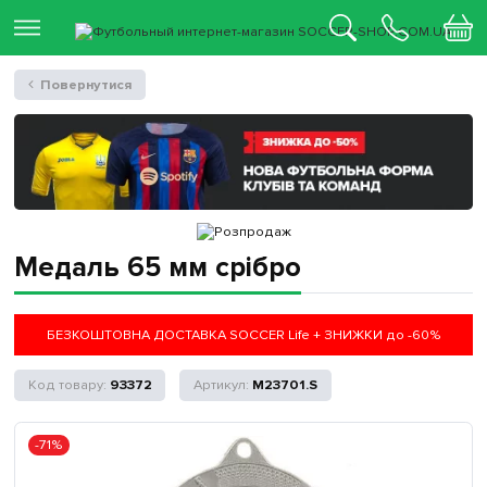
Повернутися
Медаль 65 мм срібро
БЕЗКОШТОВНА ДОСТАВКА SOCCER Life + ЗНИЖКИ до -60%
93372
M23701.S
-71%