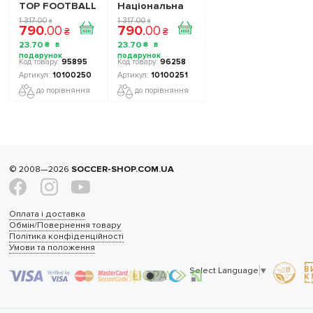
TOP FOOTBALL
Національна
STARS - Набір
Збірна України
1 317
.
00
1 317
.
00
₴
₴
790
.
00
790
.
00
The Football
TOP FOOTBALL
₴
₴
Stars
STARS
23
.
70
23
.
70
₴
₴
Collection 1
Collection 2
10100250
10100251
95895
96258
10100250
10100251
до порівняння
до порівняння
© 2008—2026
SOCCER-SHOP.COM.UA
Оплата і доставка
Обмін/Повернення товару
Політика конфіденційності
Умови та положення
Select Language
▼