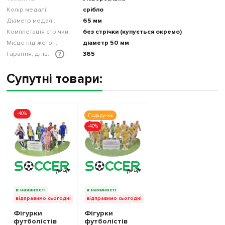
Колір медалі:
срібло
Діаметр медалі:
65 мм
Комплетація стрічки:
без стрічки (купується окремо)
Місце під жетон:
діаметр 50 мм
Гарантія, днів:
365
?
Супутні товари:
-40%
Подарунок
-40%
в наявності
в наявності
відправимо сьогодні
відправимо сьогодні
Фігурки
Фігурки
футболістів
футболістів