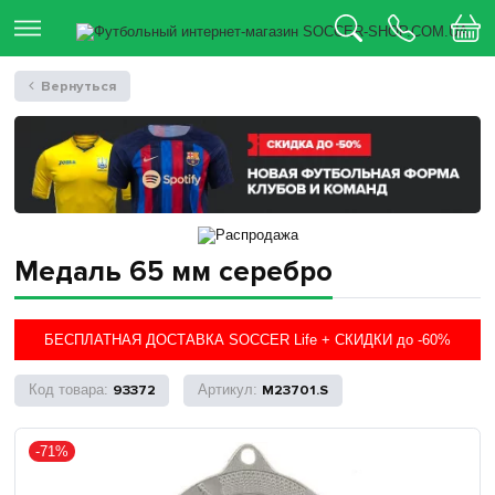
Вернуться
Медаль 65 мм серебро
БЕСПЛАТНАЯ ДОСТАВКА SOCCER Life + СКИДКИ до -60%
93372
M23701.S
-71%