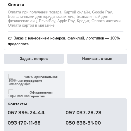
Оплата
Оплата при получении товара, Картой онлайн, Google Pay,
Безналичными для юридических лиц, Безналичный для
физических лиц, PrivatPay, Apple Pay, Кредит, Оплата частями,
Оплата картой в магазине.
👉 Заказ с нанесением номеров, фамилий, логотипов — 100%
предоплата.
Задать вопрос
Написать отзыв
100% оригинальная
продукция
Официальная
гарантия
Контакты
Быстрая
067 395-24-44
097 037-28-28
доставка
093 170-11-68
050 636-51-00
Обмен | Возвращение
в течение 14 дней