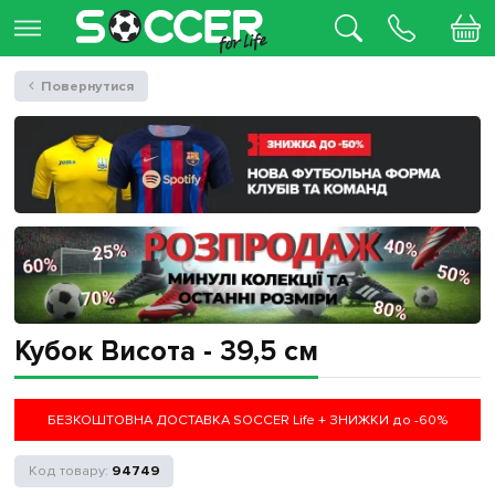
Повернутися
Кубок Висота - 39,5 см
БЕЗКОШТОВНА ДОСТАВКА SOCCER Life + ЗНИЖКИ до -60%
94749