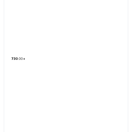
730
.
00
₴