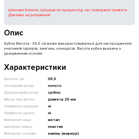
Шановні Клієнти, Шоурум не працює під час повітряної тривоги.
Дякуємо за розуміння!
Опис
Кубок Висота - 39,5 см може використовуватися для нагородження
учасників турнірів, змагань, конкурсів. Висота кубка вказана з
урахуванням основи.
Характеристики
Висота, см:
39,5
Основний колір:
золото
Додатковий колір:
срібло
Місце під жетон:
діаметр 25 мм
Наявність кришки:
ні
Наявність ручок:
ні
Матеріал чаші:
метал
матеріал ніжки:
пластик
Матеріал основи:
камінь (мармур)