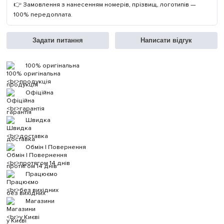
👉 Замовлення з нанесенням номерів, прізвищ, логотипів —
100% передоплата.
Задати питання
Написати відгук
100% оригінальна
продукція
Офіційна
гарантія
Швидка
доставка
Обмін | Повернення
протягом 14 днів
Працюємо
без вихідних
Магазини
у Києві