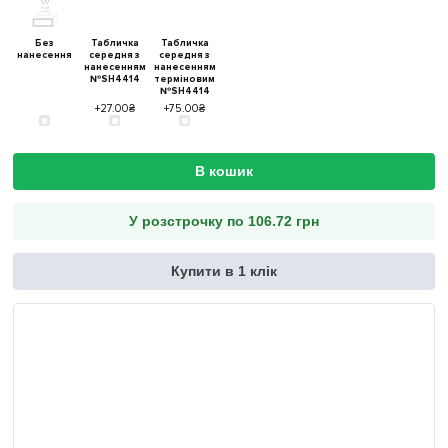
Без
Табличка
Табличка
нанесення
середня з
середня з
нанесенням
нанесенням
№SH4414
терміновим
№SH4414
+27.00₴
+75.00₴
В кошик
У розстрочку по 106.72 грн
Купити в 1 клік