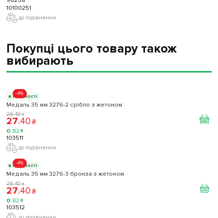
10100251
до порівняння
Покупці цього товару також
вибирають
-4%
в наявності
Медаль 35 мм 3276-2 срібло з жетоном
28
.
40
₴
27
.
40
₴
0
.
82
₴
103511
до порівняння
-4%
в наявності
Медаль 35 мм 3276-3 бронза з жетоном
28
.
40
₴
27
.
40
₴
0
.
82
₴
103512
до порівняння