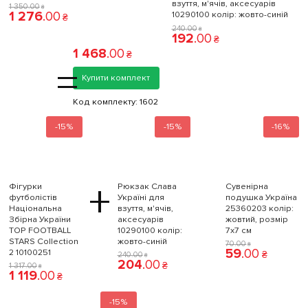
взуття, м'ячів, аксесуарів
1 350
.
00
₴
1 276
.
00
10290100 колiр: жовто-синій
₴
240
.
00
₴
192
.
00
₴
1 468
.
00
₴
=
Купити комплект
Код комплекту:
1602
-15%
-15%
-16%
+
Фігурки
Рюкзак Слава
Сувенірна
футболістів
Україні для
подушка Україна
Національна
взуття, м'ячів,
25360203 колiр:
Збірна України
аксесуарів
жовтий, розмір
TOP FOOTBALL
10290100 колiр:
7x7 см
STARS Collection
жовто-синій
70
.
00
₴
59
.
00
2 10100251
₴
240
.
00
₴
204
.
00
₴
1 317
.
00
₴
1 119
.
00
₴
-15%