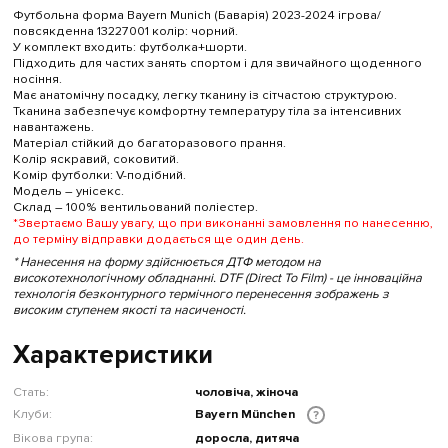
Футбольна форма Bayern Munich (Баварія) 2023-2024 ігрова/
повсякденна 13227001 колiр: чорний.
У комплект входить: футболка+шорти.
Підходить для частих занять спортом і для звичайного щоденного
носіння.
Має анатомічну посадку, легку тканину із сітчастою структурою.
Тканина забезпечує комфортну температуру тіла за інтенсивних
навантажень.
Матеріал стійкий до багаторазового прання.
Колір яскравий, соковитий.
Комір футболки: V-подібний.
Модель – унісекс.
Склад – 100% вентильований поліестер.
*Звертаємо Вашу увагу, що при виконанні замовлення по нанесенню,
до терміну відправки додається ще один день.
* Нанесення на форму здійснюється ДТФ методом на
високотехнологічному обладнанні. DTF (Direct To Film) - це інноваційна
технологія безконтурного термічного перенесення зображень з
високим ступенем якості та насиченості.
Характеристики
Стать:
чоловіча, жіноча
Клуби:
Bayern München
?
Вікова група:
доросла, дитяча