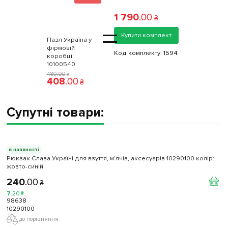
1 790
.
00
₴
=
Купити комплект
Пазл Україна у
фірмовій
Код комплекту:
1594
коробці
10100540
480
.
00
₴
408
.
00
₴
Супутні товари:
в наявності
Рюкзак Слава Україні для взуття, м'ячів, аксесуарів 10290100 колiр:
жовто-синій
240
.
00
₴
7
.
20
₴
98638
10290100
до порівняння