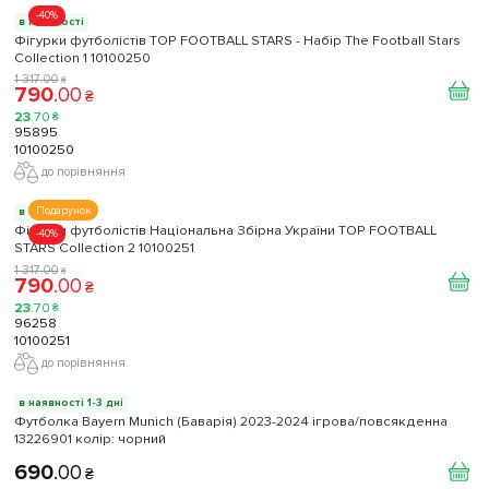
-40%
в наявності
Фігурки футболістів TOP FOOTBALL STARS - Набір The Football Stars
Collection 1 10100250
1 317
.
00
₴
790
.
00
₴
23
.
70
₴
95895
10100250
до порівняння
Подарунок
в наявності
Фігурки футболістів Національна Збірна України TOP FOOTBALL
-40%
STARS Collection 2 10100251
1 317
.
00
₴
790
.
00
₴
23
.
70
₴
96258
10100251
до порівняння
в наявності 1-3 дні
Футболка Bayern Munich (Баварія) 2023-2024 ігрова/повсякденна
13226901 колiр: чорний
690
.
00
₴