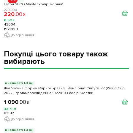
-19%
Гетри SECO Master колір: чорний
270
.
00
₴
220
.
00
₴
6
.
60
₴
43004
19210101
до порівняння
Покупці цього товару також
вибирають
в наявності 1-3 дні
Футбольна форма збірної Бразилії Чемпіонат Світу 2022 (World Cup
2022) ігрова/повсякденна 10221803 колiр: жовтий
1 090
.
00
₴
32
.
70
₴
83512
до порівняння
в наявності 1-3 дні