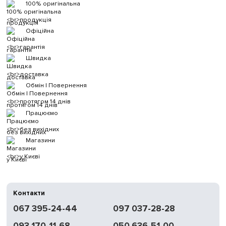
100% оригінальна
продукція
Офіційна
гарантія
Швидка
доставка
Обмін | Повернення
протягом 14 днів
Працюємо
без вихідних
Магазини
у Києві
Контакти
067 395-24-44
097 037-28-28
093 170-11-68
050 636-51-00