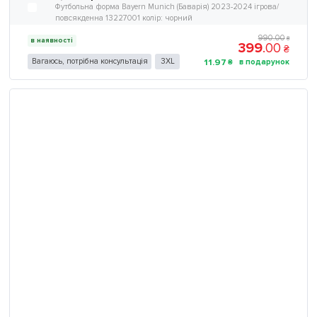
Футбольна форма Bayern Munich (Баварія) 2023-2024 ігрова/
повсякденна 13227001 колiр: чорний
990
.
00
₴
в наявності
399
.
00
₴
Вагаюсь, потрібна консультація
3XL
11
.
97
₴