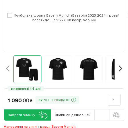
в наявності 1-3 дні
1 090
.
00
?
32
.
70
₴
₴
Забрати знижку
Знайшли дешевше?
Нанесення на спині гравця Bayern Munich
: