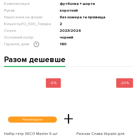
Комплектація:
футболка + шорти
Рукав:
короткий
Нанесення на формі:
без номера та прізвища
КількістьУО_500_Товара:
2
Сезон:
2023/2024
Основний колір:
чорний
Гарантія, днів:
180
?
Разом дешевше
-5%
-20%
+
Рекомендуємо
Набір гетр SECO Master 5 шт
Рюкзак Слава Україні для