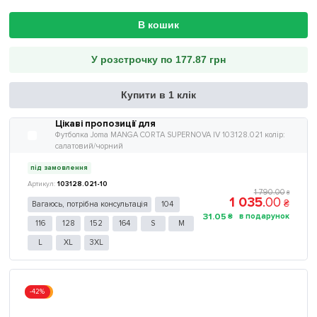
В кошик
У розстрочку по 177.87 грн
Купити в 1 клік
Цікаві пропозиції для
Футболка Joma MANGA CORTA SUPERNOVA IV 103128.021 колір:
салатовий/чорний
під замовлення
103128.021-10
1 790
.
00
₴
1 035
.
00
₴
Вагаюсь, потрібна консультація
104
31
.
05
₴
116
128
152
164
S
M
L
XL
3XL
-42%
Акція