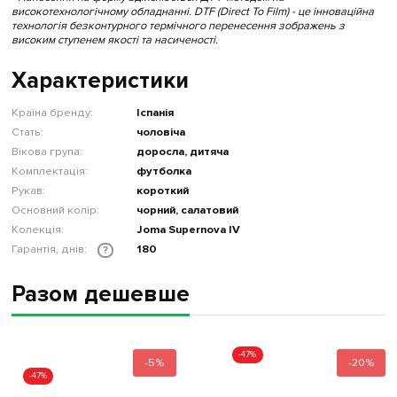
високотехнологічному обладнанні. DTF (Direct To Film) - це інноваційна
технологія безконтурного термічного перенесення зображень з
високим ступенем якості та насиченості.
Характеристики
Країна бренду:
Іспанія
Стать:
чоловіча
Вікова група:
доросла, дитяча
Комплектація:
футболка
Рукав:
короткий
Основний колір:
чорний, салатовий
Колекція:
Joma Supernova IV
Гарантія, днів:
180
?
Разом дешевше
-47%
-5%
-20%
-47%