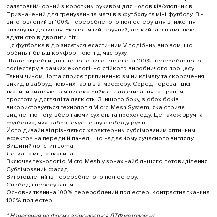
салатовий/чорний з коротким рукавом для чоловіків/хлопчиків.
Призначений для тренувань та матчів з футболу та міні-футболу. Він
виготовлений зі 100% переробленого поліестеру для зниження
впливу на довкілля. Екологічний, зручний, легкий та з відмінною
здатністю відводити піт.
Ця футболка відрізняється еластичним V-подібним вирізом, що
робить її більш комфортною під час руху.
Щодо виробництва, то воно виготовлене зі 100% переробленого
поліестеру в рамках екологічно стійкого виробничого процесу.
Таким чином, Joma сприяє припиненню зміни клімату та скорочення
викидів забруднюючих газів в атмосферу. Серед переваг цієї
тканини виділяються висока стійкість до стирання та прання,
простота у догляді та легкість. З іншого боку, з обох боків
використовується технологія Micro-Mesh System, яка сприяє
виділенню поту, зберігаючи сухість та прохолоду. Це також зручна
футболка, яка забезпечує повну свободу рухів.
Його дизайн відрізняється характерним сублімованим оптичним
ефектом на передній панелі, що надає йому сучасного вигляду.
Вишитий логотип Joma.
Легка та міцна тканина.
Включає технологію Micro-Mesh у зонах найбільшого потовиділення.
Сублімований фасад.
Виготовлений із переробленого поліестеру.
Свобода пересування.
Основна тканина 100% перероблений поліестер. Контрастна тканина
100% поліестер.
* Нанесення на форму здійснюється ДТФ методом на