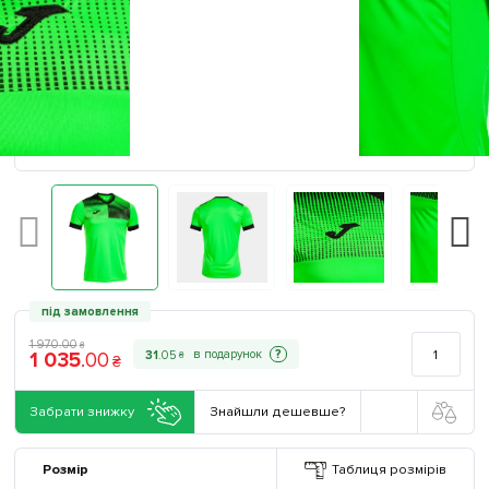
під замовлення
1 970
.
00
₴
1 035
.
00
?
31
.
05
₴
₴
Забрати знижку
Знайшли дешевше?
Розмір
Таблиця розмірів