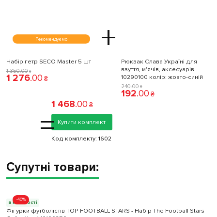
+
Рекомендуємо
Набір гетр SECO Master 5 шт
Рюкзак Слава Україні для
взуття, м'ячів, аксесуарів
1 350
.
00
₴
1 276
.
00
10290100 колiр: жовто-синій
₴
240
.
00
₴
192
.
00
₴
1 468
.
00
₴
=
Купити комплект
Код комплекту:
1602
Супутні товари:
-40%
в наявності
Фігурки футболістів TOP FOOTBALL STARS - Набір The Football Stars