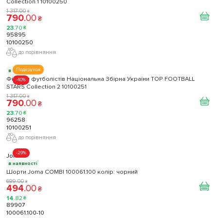
Collection 1 10100250
1 317
.
00
₴
790
.
00
₴
23
.
70
₴
95895
10100250
до порівняння
Подарунок
в наявності
Фігурки футболістів Національна Збірна України TOP FOOTBALL
-40%
STARS Collection 2 10100251
1 317
.
00
₴
790
.
00
₴
23
.
70
₴
96258
10100251
до порівняння
-29%
Joma
в наявності
Шорти Joma COMBI 100061.100 колір: чорний
699
.
00
₴
494
.
00
₴
14
.
82
₴
89907
100061.100-10