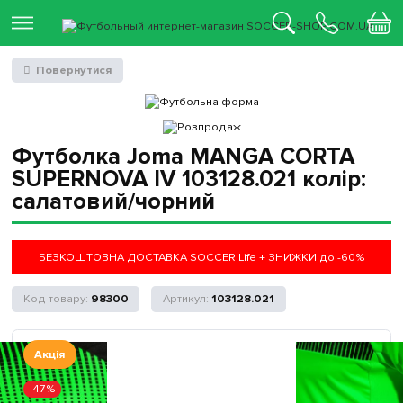
Повернутися
Футболка Joma MANGA CORTA
SUPERNOVA IV 103128.021 колір:
салатовий/чорний
БЕЗКОШТОВНА ДОСТАВКА SOCCER Life + ЗНИЖКИ до -60%
98300
103128.021
Акція
-47%