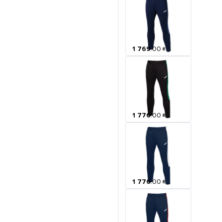
1 769
.
00
₴
1 770
.
00
₴
1 770
.
00
₴