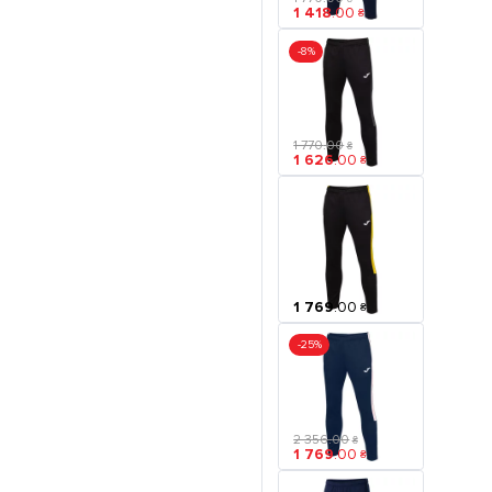
1 418
.
00
₴
-8%
1 770
.
00
₴
1 626
.
00
₴
1 769
.
00
₴
-25%
2 356
.
00
₴
1 769
.
00
₴