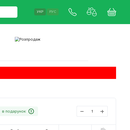
УКР
РУС
?