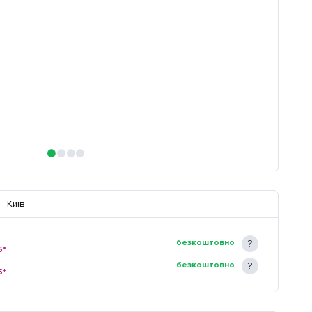
Київ
безкоштовно
5*
безкоштовно
5*