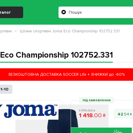
талог
ртивні
Штани спортивні Joma Eco Championship 102752.331
Eco Championship 102752.331
БЕЗКОШТОВНА ДОСТАВКА SOCCER Life + ЗНИЖКИ до -60%
1-10
під замовлення
1 770
.
00
₴
42
.
54
1 418
.
00
₴
₴