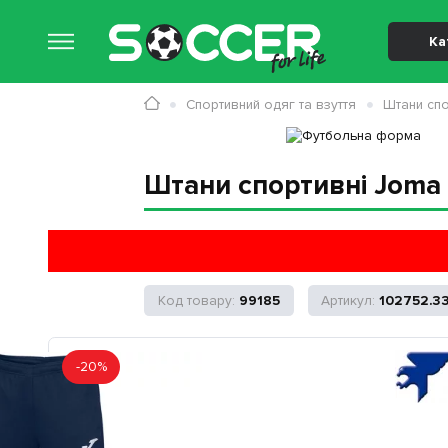
Ка
Спортивний одяг та взуття
Штани спо
Штани спортивні Joma 
99185
102752.33
-20%