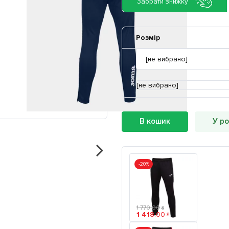
Забрати знижку
Розмір
[не вибрано]
В кошик
У р
-20%
1 770
.
00
₴
1 418
.
00
₴