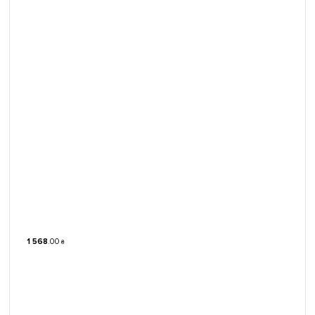
1 568
.
00
₴