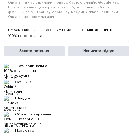
Оплата під час отримання товару, Картою онлайн, Google Pay,
Безготівковими для юридичних осіб, Безготівковий для
фізичних осіб, PrivatPay, Apple Pay, Кредит, Оплата частинами,
Оплата карткою у магазині.
👉 Замовлення з нанесенням номерів, прізвищ, логотипів —
100% передоплата.
Задати питання
Написати відгук
100% оригінальна
продукція
Офіційна
гарантія
Швидка
доставка
Обмін | Повернення
протягом 14 днів
Працюємо