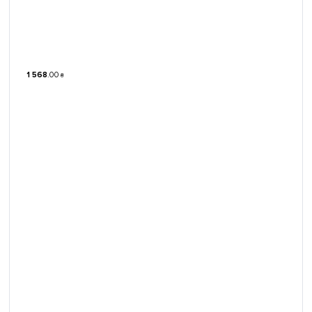
1 568
.
00
₴