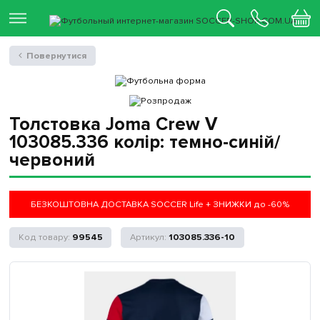
Повернутися
Толстовка Joma Crew V
103085.336 колір: темно-синій/
червоний
БЕЗКОШТОВНА ДОСТАВКА SOCCER Life + ЗНИЖКИ до -60%
99545
103085.336-10