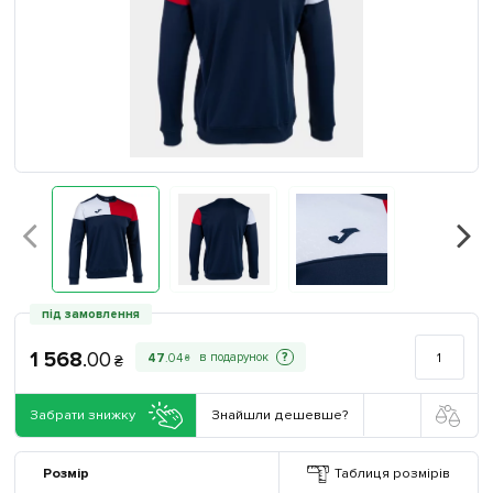
під замовлення
1 568
.
00
?
47
.
04
₴
₴
Забрати знижку
Знайшли дешевше?
Розмір
Таблиця розмірів