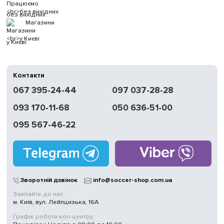
без вихідних
Магазини
у Києві
Контакти
067 395-24-44
097 037-28-28
093 170-11-68
050 636-51-00
095 567-46-22
Зворотній дзвінок
info@soccer-shop.com.ua
Завітайте до нас:
м. Київ, вул. Лейпцизька, 16А
Графік роботи кол-центру: