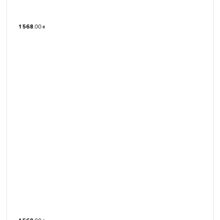
1 568
.
00
₴