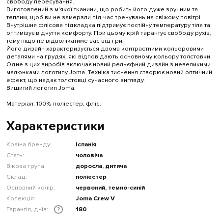
свободу пересування.
Виготовлений з м'якої тканини, що робить його дуже зручним та
теплим, щоб ви не замерзли під час тренувань на свіжому повітрі.
Внутрішня флісова підкладка підтримує постійну температуру тіла та
оптимізує відчуття комфорту. При цьому крій гарантує свободу рухів,
тому ніщо не відволікатиме вас від гри.
Його дизайн характеризується двома контрастними кольоровими
деталями на грудях, які відповідають основному кольору толстовки.
Одне з цих виробів включає новий рельєфний дизайн з невеликими
малюнками логотипу Joma. Техніка тиснення створює новий оптичний
ефект, що надає толстовці сучасного вигляду.
Вишитий логотип Joma.
Матеріал: 100% поліестер, фліс.
Характеристики
Країна бренду:
Іспанія
Стать:
чоловіча
Вікова група:
доросла, дитяча
Склад:
поліестер
Основний колір:
червоний, темно-синій
Колекція:
Joma Crew V
Гарантія, днів:
180
?