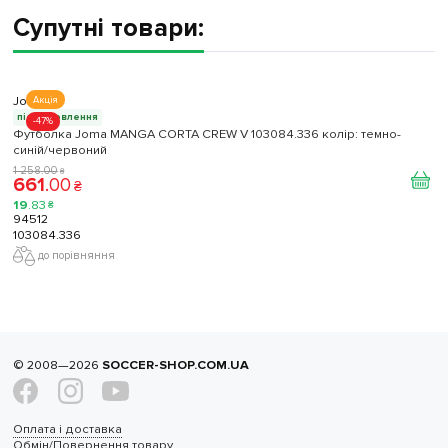
Супутні товари:
Joma
Акція
під замовлення
-47%
Футболка Joma MANGA CORTA CREW V 103084.336 колір: темно-
синій/червоний
1 258
.
00
₴
661
.
00
₴
19
.
83
₴
94512
103084.336
до порівняння
© 2008—2026
SOCCER-SHOP.COM.UA
Оплата і доставка
Обмін/Повернення товару