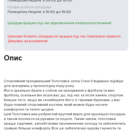
Понеділок-Неділя: з 09:00 до 19:00.
Графік роботи Шоуруму:
Понеділок-Неділя: з 10:00 до 19:00.
Шоурум працює під час відключення електропостачання!
Шановні Клієнти, Шоурум не працює під час повітряної тривоги.
Дякуємо за розуміння!
Опис
Спортивний тренувальний Толстовка Joma Crew V відмінно підійде
для тренувань у прохолодну пору року.
Його ідеально брати з собою на тренування з футболу та міні-
футболу, оскільки він зігріє вас до, під час та після занять спортом.
Більше того, якщо ви скомбінуєте його з гарними брюками, у вас
буде повний спортивний костюм, який можна буде носити
комфортно та тепло щодня.
Цей Толстовка має ребристий круглий виріз для зручнішої посадки,
а також носиться на рукавах та подолі. Таким чином, толстовка
краще сидітиме, запобігатиме проникненню холоду та забезпечить
гравцю більше комфорту. Все це забезпечує чудову гнучкість та