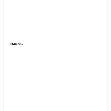
1 568
.
00
₴