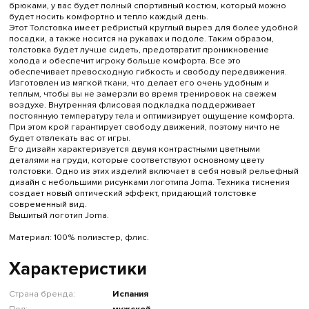
брюками, у вас будет полный спортивный костюм, который можно
будет носить комфортно и тепло каждый день.
Этот Толстовка имеет ребристый круглый вырез для более удобной
посадки, а также носится на рукавах и подоле. Таким образом,
толстовка будет лучше сидеть, предотвратит проникновение
холода и обеспечит игроку больше комфорта. Все это
обеспечивает превосходную гибкость и свободу передвижения.
Изготовлен из мягкой ткани, что делает его очень удобным и
теплым, чтобы вы не замерзли во время тренировок на свежем
воздухе. Внутренняя флисовая подкладка поддерживает
постоянную температуру тела и оптимизирует ощущение комфорта.
При этом крой гарантирует свободу движений, поэтому ничто не
будет отвлекать вас от игры.
Его дизайн характеризуется двумя контрастными цветными
деталями на груди, которые соответствуют основному цвету
толстовки. Одно из этих изделий включает в себя новый рельефный
дизайн с небольшими рисунками логотипа Joma. Техника тиснения
создает новый оптический эффект, придающий толстовке
современный вид.
Вышитый логотип Joma.
Материал: 100% полиэстер, флис.
Характеристики
Страна бренда:
Испания