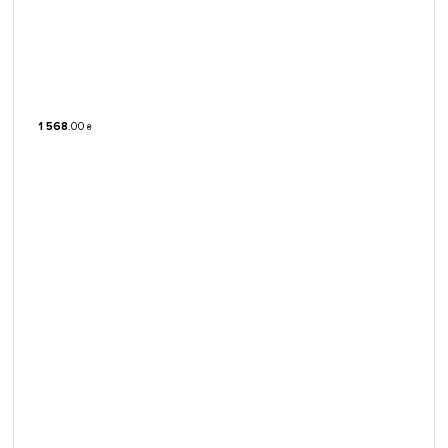
1 568
.
00
₴