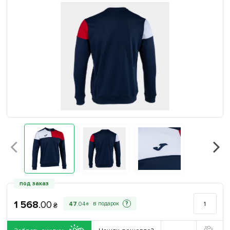
под заказ
1 568
.
00
?
47
.
04
₴
₴