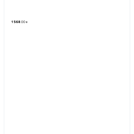
1 568
.
00
₴