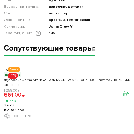
Пол:
мужской
Возрастная группа:
взрослая, детская
Состав:
полиэстер
Основной цвет:
красный, темно-синий
Коллекция:
Joma Crew V
Гарантия, дней:
180
?
Сопутствующие товары:
Joma
Акция
под заказ
-47%
Футболка Joma MANGA CORTA CREW V 103084.336 цвет: темно-синий/
красный
1 258
.
00
₴
661
.
00
₴
19
.
83
₴
94512
103084.336
в сравнение