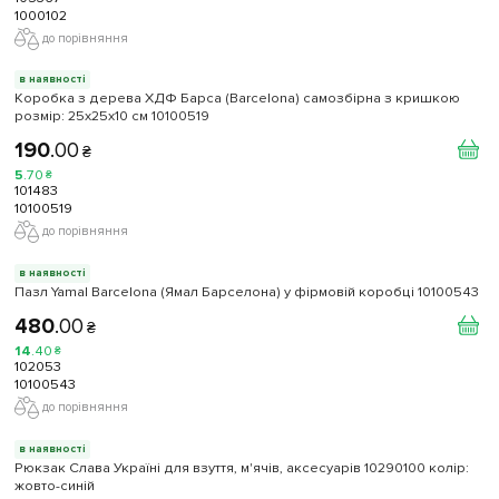
1000102
до порівняння
в наявності
Коробка з дерева ХДФ Барса (Barcelona) самозбірна з кришкою
розмір: 25х25х10 см 10100519
190
.
00
₴
5
.
70
₴
101483
10100519
до порівняння
в наявності
Пазл Yamal Barcelona (Ямал Барселона) у фірмовій коробці 10100543
480
.
00
₴
14
.
40
₴
102053
10100543
до порівняння
в наявності
Рюкзак Слава Україні для взуття, м'ячів, аксесуарів 10290100 колiр:
жовто-синій