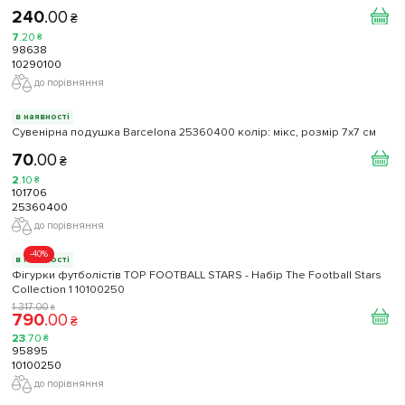
240
.
00
₴
7
.
20
₴
98638
10290100
до порівняння
в наявності
Сувенірна подушка Barcelona 25360400 колiр: мікс, розмір 7x7 см
70
.
00
₴
2
.
10
₴
101706
25360400
до порівняння
-40%
в наявності
Фігурки футболістів TOP FOOTBALL STARS - Набір The Football Stars
Collection 1 10100250
1 317
.
00
₴
790
.
00
₴
23
.
70
₴
95895
10100250
до порівняння