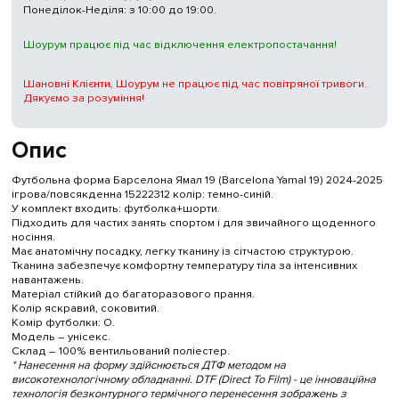
Понеділок-Неділя: з 10:00 до 19:00.
Шоурум працює під час відключення електропостачання!
Шановні Клієнти, Шоурум не працює під час повітряної тривоги.
Дякуємо за розуміння!
Опис
Футбольна форма Барселона Ямал 19 (Barcelona Yamal 19) 2024-2025
ігрова/повсякденна 15222312 колiр: темно-синій.
У комплект входить: футболка+шорти.
Підходить для частих занять спортом і для звичайного щоденного
носіння.
Має анатомічну посадку, легку тканину із сітчастою структурою.
Тканина забезпечує комфортну температуру тіла за інтенсивних
навантажень.
Матеріал стійкий до багаторазового прання.
Колір яскравий, соковитий.
Комір футболки: O.
Модель – унісекс.
Склад – 100% вентильований поліестер.
* Нанесення на форму здійснюється ДТФ методом на
високотехнологічному обладнанні. DTF (Direct To Film) - це інноваційна
технологія безконтурного термічного перенесення зображень з