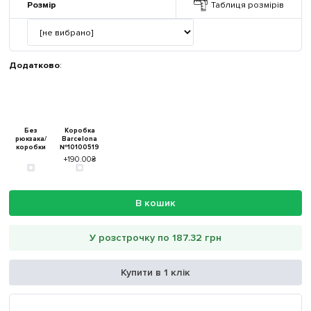
Розмір
Таблиця розмірів
Додатково
:
Без
Коробка
рюкзака/
Barcelona
коробки
№10100519
+190.00₴
В кошик
У розстрочку по 187.32 грн
Купити в 1 клік