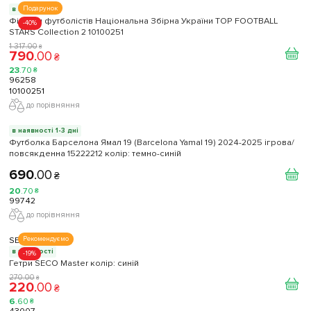
Подарунок
в наявності
Фігурки футболістів Національна Збірна України TOP FOOTBALL
-40%
STARS Collection 2 10100251
1 317
.
00
₴
790
.
00
₴
23
.
70
₴
96258
10100251
до порівняння
в наявності 1-3 дні
Футболка Барселона Ямал 19 (Barcelona Yamal 19) 2024-2025 ігрова/
повсякденна 15222212 колiр: темно-синій
690
.
00
₴
20
.
70
₴
99742
до порівняння
SECO
Рекомендуємо
в наявності
-19%
Гетри SECO Master колір: синій
270
.
00
₴
220
.
00
₴
6
.
60
₴
43007