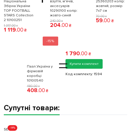
Національна
взуття, м'ячів,
25360203 колiр:
Збірна України
аксесуарів
жовтий, розмір
TOP FOOTBALL
10290100 колiр:
7x7 см
STARS Collection
жовто-синій
70
.
00
₴
59
.
00
2 10100251
₴
240
.
00
₴
204
.
00
₴
1 317
.
00
₴
1 119
.
00
₴
-15%
1 790
.
00
₴
=
Купити комплект
Пазл Україна у
фірмовій
Код комплекту:
1594
коробці
10100540
480
.
00
₴
408
.
00
₴
Супутні товари:
-14%
SECO