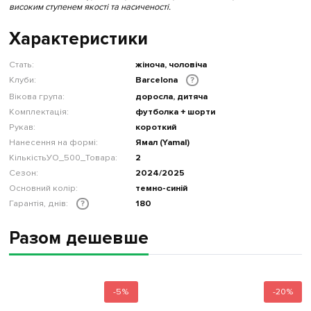
високим ступенем якості та насиченості.
Характеристики
Стать:
жіноча, чоловіча
Клуби:
Barcelona
?
Вікова група:
доросла, дитяча
Комплектація:
футболка + шорти
Рукав:
короткий
Нанесення на формі:
Ямал (Yamal)
КількістьУО_500_Товара:
2
Сезон:
2024/2025
Основний колір:
темно-синій
Гарантія, днів:
180
?
Разом дешевше
-5%
-20%