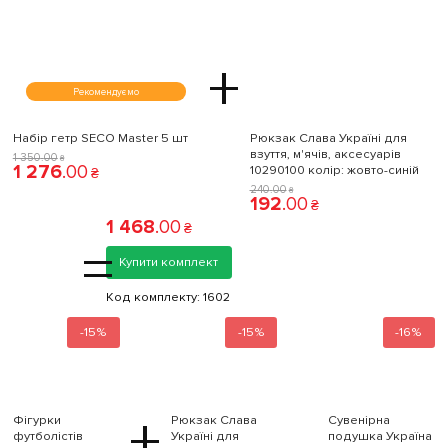
+
Рекомендуємо
Набір гетр SECO Master 5 шт
Рюкзак Слава Україні для
взуття, м'ячів, аксесуарів
1 350
.
00
₴
1 276
.
00
10290100 колiр: жовто-синій
₴
240
.
00
₴
192
.
00
₴
1 468
.
00
₴
=
Купити комплект
Код комплекту:
1602
-15%
-15%
-16%
+
Фігурки
Рюкзак Слава
Сувенірна
футболістів
Україні для
подушка Україна