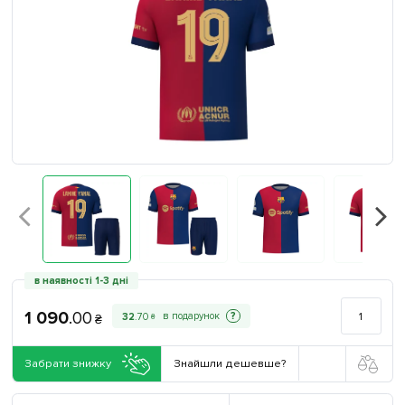
в наявності 1-3 дні
1 090
.
00
?
32
.
70
₴
₴
Забрати знижку
Знайшли дешевше?