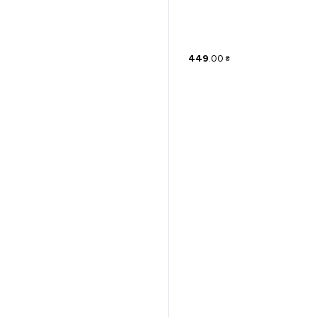
449
.
00
₴