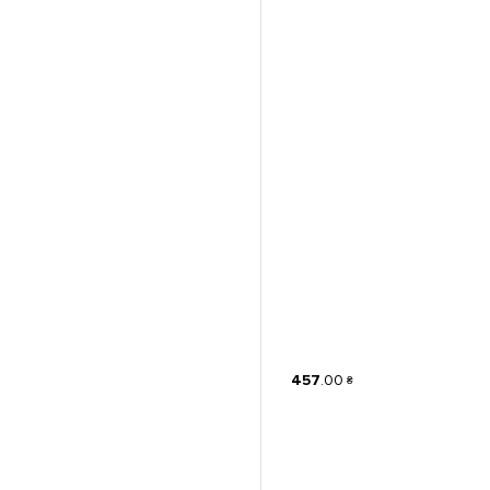
457
.
00
₴