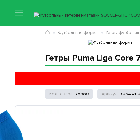
Футбольная форма
Гетры футбольн
Гетры Puma Liga Core 
75980
703441 0