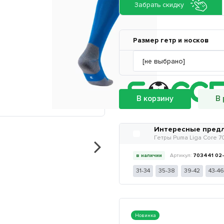
Забрать скидку
Размер гетр и носков
В корзину
В 
Интересные пред
Гетры Puma Liga Core 7
в наличии
703441 02
31-34
35-38
39-42
43-46
Новинка