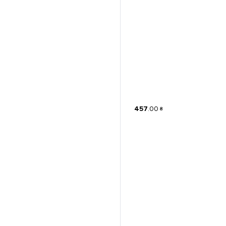
457
.
00
₴