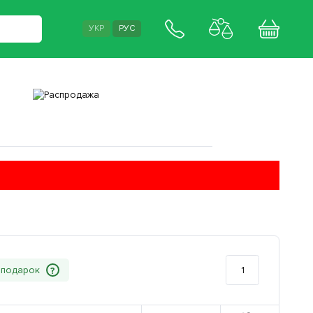
УКР
РУС
?