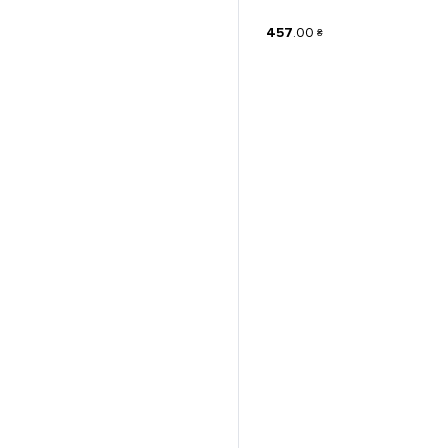
457
.
00
₴