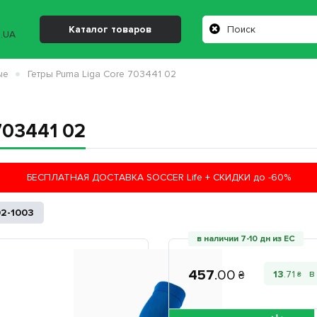
Каталог товаров
ые
Гетры Puma Liga Core 703441 02
703441 02
БЕСПЛАТНАЯ ДОСТАВКА SOCCER Life + СКИДКИ до -60%
2-1003
в наличии 7-10 дн из ЕС
457
.
00
13
.
71
₴
₴