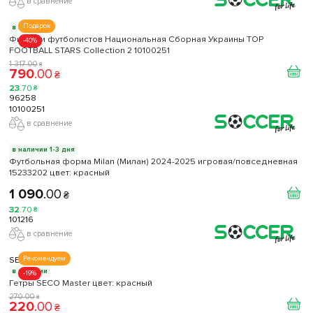
в сравнение
Подарок
в наличии
Фигурки футболистов Национальная Сборная Украины TOP
-40%
FOOTBALL STARS Collection 2 10100251
1 317
.
00
₴
790
.
00
₴
23
.
70
₴
96258
10100251
в сравнение
в наличии 1-3 дня
Футбольная форма Milan (Милан) 2024-2025 игровая/повседневная
15233202 цвет: красный
1 090
.
00
₴
32
.
70
₴
101216
в сравнение
SECO
Рекомендуем
в наличии
-19%
Гетры SECO Master цвет: красный
270
.
00
₴
220
.
00
₴