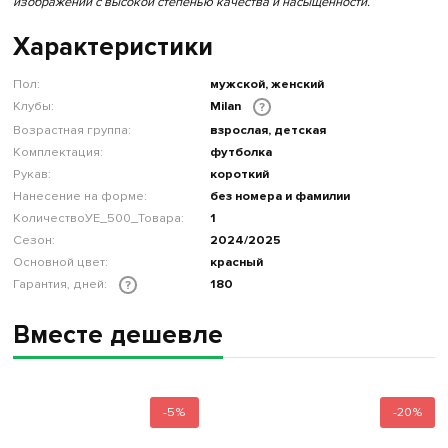
изображений с высокой степенью качества и насыщенности.
Характеристики
Пол:
мужской, женский
Клубы:
Milan
?
Возрастная группа:
взрослая, детская
Комплектация:
футболка
Рукав:
короткий
Нанесение на форме:
без номера и фамилии
КоличествоУЕ_500_Товара:
1
Сезон:
2024/2025
Основной цвет:
красный
Гарантия, дней:
180
?
Вместе дешевле
-5%
-20%