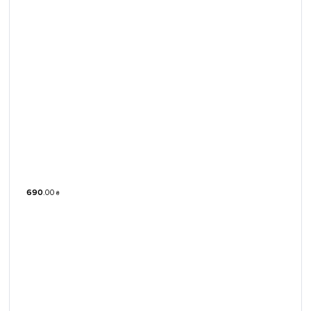
690
.
00
₴