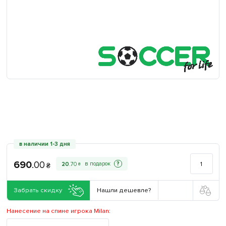
в наличии 1-3 дня
690
.
00
?
20
.
70
₴
₴
Забрать скидку
Нашли дешевле?
Нанесение на спине игрока Milan
: