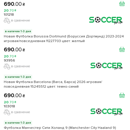
690
.
00
₴
20
.
70
₴
101218
в сравнение
в наличии 1-3 дня
Новая Футболка Borussia Dortmund (Боруссия Дортмунд) 2023-2024
игровая/повседневная 11227703 цвет: желтый
690
.
00
₴
20
.
70
₴
93956
в сравнение
в наличии 1-3 дня
Новая Футболка Barcelona (Barca, Барса) 2026 игровая/
повседневная 15245512 цвет: темно-синий
690
.
00
₴
20
.
70
₴
103018
в сравнение
в наличии 1-3 дня
Футболка Манчестер Сити Холанд 9 (Manchester City Haaland 9)