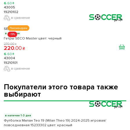
6
.
60
₴
43005
19210102
в сравнение
SECO
Рекомендуем
в наличии
-19%
Гетры SECO Master цвет: черный
270
.
00
₴
220
.
00
₴
6
.
60
₴
43004
19210101
в сравнение
Покупатели этого товара также
выбирают
в наличии 1-3 дня
Футболка Милан Тео 19 (Milan Theo 19) 2024-2025 игровая/
повседневная 15233302 цвет: красный