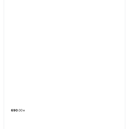
690
.
00
₴