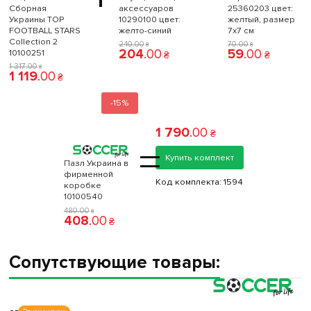
Сборная
аксессуаров
25360203 цвет:
Украины TOP
10290100 цвет:
желтый, размер
FOOTBALL STARS
желто-синий
7x7 см
Collection 2
240
.
00
70
.
00
₴
₴
204
.
00
59
.
00
10100251
₴
₴
1 317
.
00
₴
1 119
.
00
₴
-15%
1 790
.
00
₴
=
Купить комплект
Пазл Украина в
фирменной
Код комплекта:
1594
коробке
10100540
480
.
00
₴
408
.
00
₴
Сопутствующие товары: