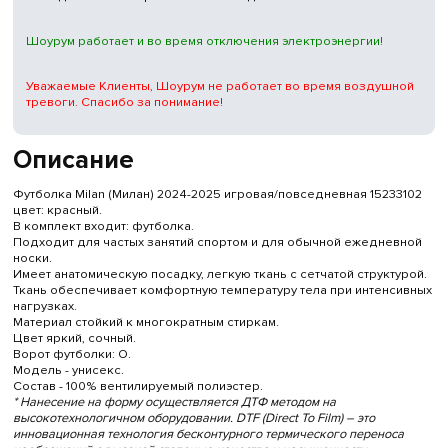
Шоурум работает и во время отключения электроэнергии!
Уважаемые Клиенты, Шоурум не работает во время воздушной
тревоги. Спасибо за понимание!
Описание
Футболка Milan (Милан) 2024-2025 игровая/повседневная 15233102
цвет: красный.
В комплект входит: футболка.
Подходит для частых занятий спортом и для обычной ежедневной
носки.
Имеет анатомическую посадку, легкую ткань с сетчатой структурой.
Ткань обеспечивает комфортную температуру тела при интенсивных
нагрузках.
Материал стойкий к многократным стиркам.
Цвет яркий, сочный.
Ворот футболки: О.
Модель - унисекс.
Состав - 100% вентилируемый полиэстер.
* Нанесение на форму осуществляется ДТФ методом на
высокотехнологичном оборудовании. DTF (Direct To Film) – это
инновационная технология бесконтурного термического переноса