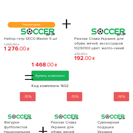
+
Рекомендуем
Набор гетр SECO Master 5 шт
Рюкзак Слава Украине для
обуви, мячей, аксессуаров
1 350
.
00
₴
1 276
.
00
10290100 цвет: желто-синий
₴
240
.
00
₴
192
.
00
₴
1 468
.
00
₴
=
Купить комплект
Код комплекта:
1602
-15%
-15%
-16%
Фигурки
Рюкзак Слава
Сувенирная
+
футболистов
Украине для
подушка
Национальная
обуви, мячей,
Украина