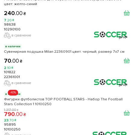
цвет: желто-синий
240
.
00
₴
7
.
20
₴
98638
10290100
в сравнение
в наличии
Сувенирная подушка Milan 22360901 цвет: черный, размер 7x7 см
70
.
00
₴
2
.
10
₴
101822
22361001
в сравнение
-40%
в наличии
Фигурки футболистов TOP FOOTBALL STARS - Набор The Football
Stars Collection 1 10100250
1 317
.
00
₴
790
.
00
₴
23
.
70
₴
95895
10100250