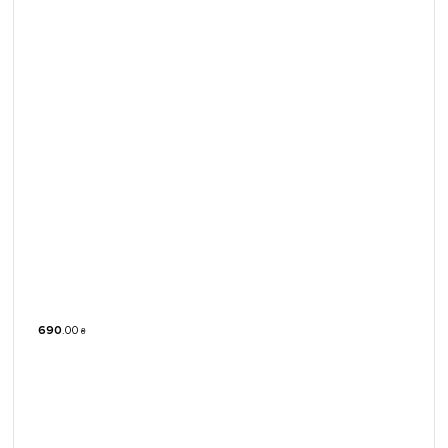
690
.
00
₴