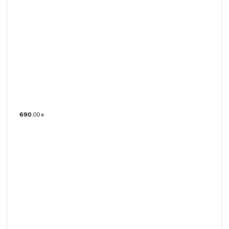
690
.
00
₴