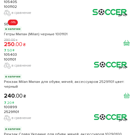
105405
1001102
в сравнение
-14%
SECO
в наличии
Гетры Милан (Milan) черные 1001101
290
.
00
₴
250
.
00
₴
7
.
50
₴
105403
1001101
в сравнение
в наличии
Рюкзак Milan Милан для обуви, мячей, аксессуаров 25291101 цвет:
черный
240
.
00
₴
7
.
20
₴
100899
25291101
в сравнение
в наличии
Рюкзак Слава Украине для обуви, мячей, аксессуаров 10290100