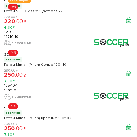
SECO
Рекомендуем
в наличии
-19%
Гетры SECO Master цвет: белый
270
.
00
₴
220
.
00
₴
6
.
60
₴
43010
19210110
в сравнение
-14%
SECO
в наличии
Гетры Милан (Milan) белые 1001110
290
.
00
₴
250
.
00
₴
7
.
50
₴
105404
1001110
в сравнение
-14%
SECO
в наличии
Гетры Милан (Milan) красные 1001102
290
.
00
₴
250
.
00
₴
7
.
50
₴