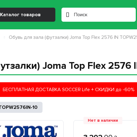
Каталог товаров
Обувь для зала (футзалки) Joma Top Flex 2576 IN TOPW
утзалки) Joma Top Flex 2576
БЕСПЛАТНАЯ ДОСТАВКА SOCCER Life + СКИДКИ до -60%
TOPW2576IN-10
Нет в наличии