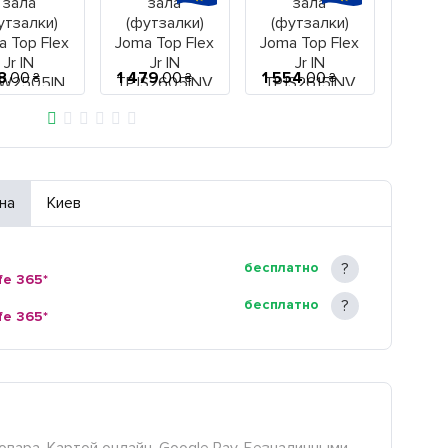
18
.
00
1 479
.
00
1 554
.
00
1 89
₴
₴
₴
на
Киев
бесплатно
fe 365*
бесплатно
fe 365*