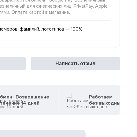
овара, Картой онлайн, Google Pay, Безналичными
езналичный для физических лиц, PrivatPay, Apple
тями, Оплата картой в магазине.
номеров, фамилий, логотипов — 100%
Написать отзыв
бмен | Возвращение
Работаем
 течение 14 дней
без выходных