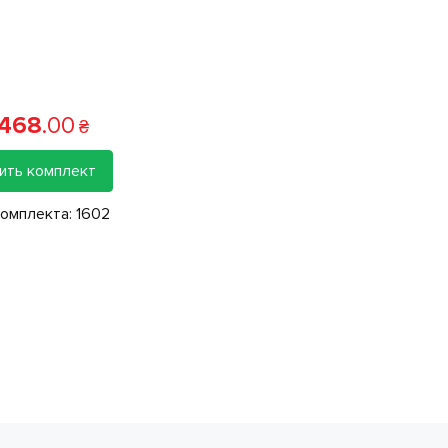
‹
›
 468
.
00
₴
ить комплект
комплекта:
1602