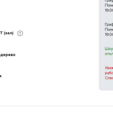
Гра
Пон
19:0
Гра
Поне
 IT (зал)
?
19:0
Шоу
отк
, дерево
Ува
рабо
x
Спас