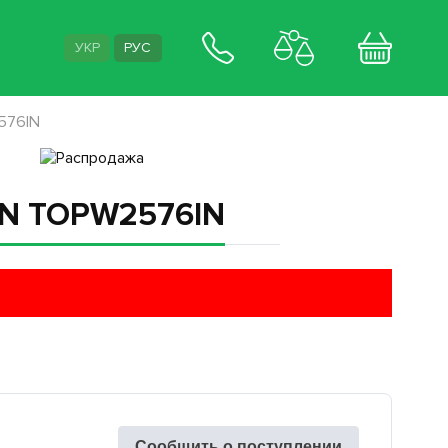
УКР
РУС
2576IN
 IN TOPW2576IN
Сообщить о поступлении