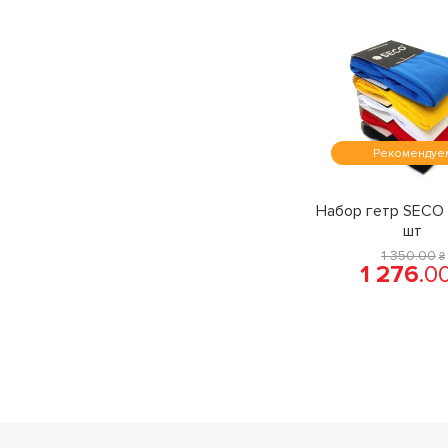
Рекомендуе
Набор гетр SECO 
шт
1 350
.
00
₴
1 276
.
0