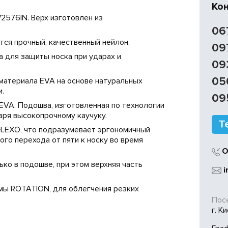
Ко
2576IN. Верх изготовлен из
06
тся прочный, качественный нейлон.
09
 для защиты носка при ударах и
09
05
материала EVA на основе натуральных
.
09
EVA. Подошва, изготовленная по технологии
аря высокопрочному каучуку.
FLEXO, что подразумевает эргономичный
ого перехода от пяти к носку во время
О
ько в подошве, при этом верхняя часть
i
емы ROTATION, для облегчения резких
Посе
г. К