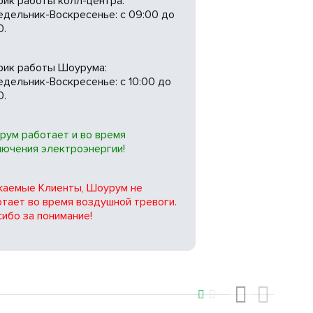
фик работы колл-центра:
едельник-Воскресенье: с 09:00 до
0.
фик работы Шоурума:
дельник-Воскресенье: с 10:00 до
0.
рум работает и во время
лючения электроэнергии!
жаемые Клиенты, Шоурум не
тает во время воздушной тревоги.
ибо за понимание!