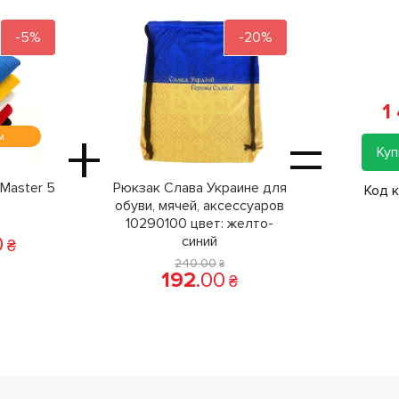
-5%
-20%
1
+
=
м
Куп
Master 5
Рюкзак Слава Украине для
Код 
обуви, мячей, аксессуаров
10290100 цвет: желто-
0
синий
₴
240
.
00
₴
192
.
00
₴