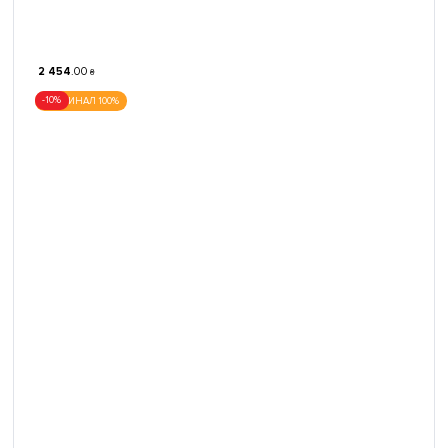
2 454
.
00
₴
-10%
ОРИГИНАЛ 100%