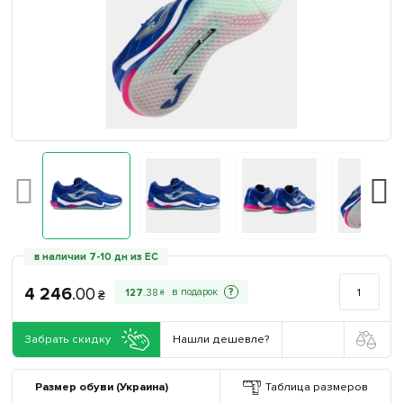
в наличии 7-10 дн из ЕС
4 246
.
00
?
127
.
38
₴
₴
Забрать скидку
Нашли дешевле?
Размер обуви (Украина)
Таблица размеров