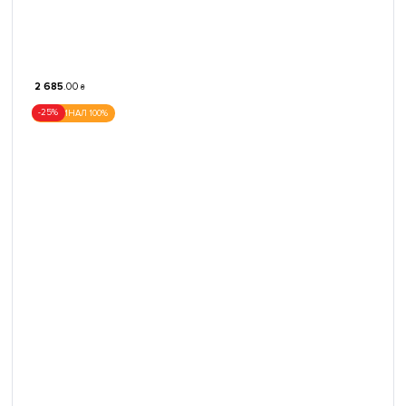
2 685
.
00
₴
-25%
ОРИГИНАЛ 100%