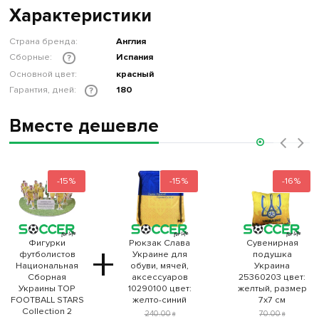
Характеристики
Страна бренда:
Англия
Сборные:
Испания
?
Основной цвет:
красный
Гарантия, дней:
180
?
Вместе дешевле
‹
›
-15%
-15%
-16%
Фигурки
Рюкзак Слава
Сувенирная
+
футболистов
Украине для
подушка
Национальная
обуви, мячей,
Украина
Сборная
аксессуаров
25360203 цвет:
Украины TOP
10290100 цвет:
желтый, размер
FOOTBALL STARS
желто-синий
7x7 см
Collection 2
240
.
00
70
.
00
₴
₴