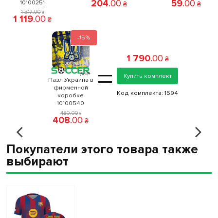
204
.
00
59
.
00
10100251
₴
₴
1 317
.
00
₴
1 119
.
00
₴
-15%
1 790
.
00
₴
=
Купить комплект
Пазл Украина в
фирменной
Код комплекта:
1594
коробке
10100540
480
.
00
₴
408
.
00
₴
Покупатели этого товара также
выбирают