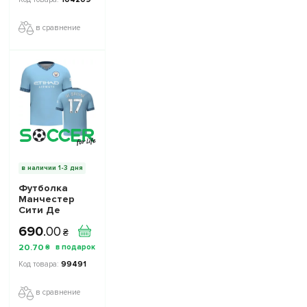
повседневная
16262805 цвет:
в сравнение
оранжевый
в наличии 1-3 дня
Футболка
Манчестер
Сити Де
Брейне 17
690
.
00
(Manchester
₴
City De Bruyne
20
.
70
₴
17) 2024-2025
игровая/
99491
повседневная
15226111 цвет:
в сравнение
голубой