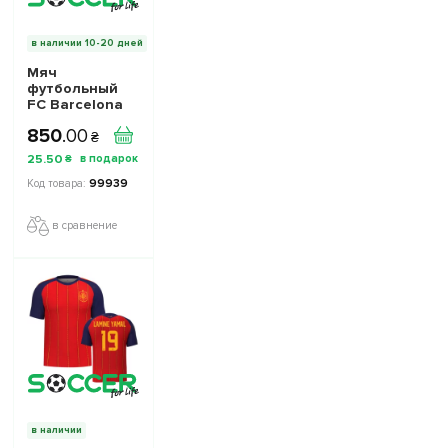
в наличии 10-20 дней
Мяч
футбольный
FC Barcelona
Барселона
850
.
00
размер 5
₴
25
.
50
₴
99939
в сравнение
в наличии