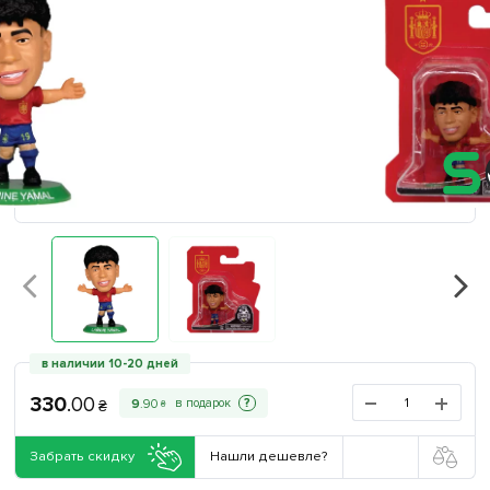
в наличии 10-20 дней
330
.
00
?
9
.
90
₴
₴
Забрать скидку
Нашли дешевле?