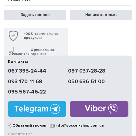
Задать вопрос
Написать отзыв
100% оригинальная
продукция
Официальная
гарантия
Контакты
Быстрая
067 395-24-44
097 037-28-28
доставка
093 170-11-68
050 636-51-00
Обмен | Возвращение
в течение 14 дней
095 567-46-22
Работаем
без выходных
Магазины
в Киеве
Обратный звонок
info@soccer-shop.com.ua
Посетите нас: